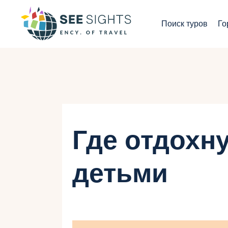
П
Поиск туров
Го
Г
Т
С
И
Где отдохну
Б
детьми
К