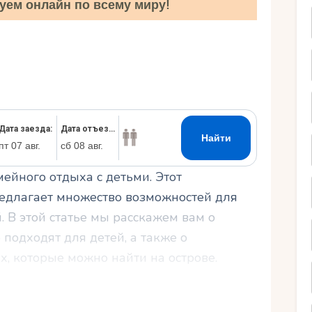
уем онлайн по всему миру!
Ру
ейного отдыха с детьми. Этот
редлагает множество возможностей для
. В этой статье мы расскажем вам о
подходят для детей, а также о
, которые можно найти на острове.
выбору отеля, где вашим маленьким