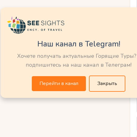
ия, такие как катание на банане или
спокойные развлечения, можно
Наш канал в Telegram!
ову и посетить местные храмы и рынки. Не
чениях, таких как игры в песке,
Хочете получать актуальные Горящие Туры?
упание в море. В общем, на острове
подпишитесь на наш канал в Телеграм!
каждого члена семьи.
Перейти в канал
Закрыть
отель на Самуи
ого отдыха с