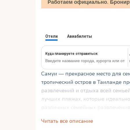
Работаем официально. Бронир
Самуи — прекрасное место для сем
тропический остров в Таиланде п
развлечений и отдыха всей семьей
лучших пляжах, которые идеально 
различных семейных развлечениях
Читать все описание
Мы также поделимся советами по 