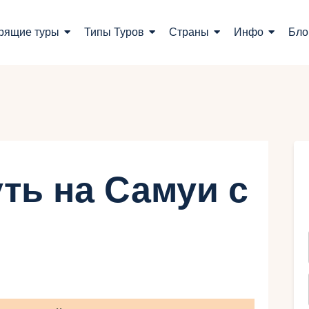
оиск туров
рящие туры
Типы Туров
Страны
Инфо
Бло
орящие туры
ипы Туров
траны
нфо
ть на Самуи с
лог
онтакты
Укр