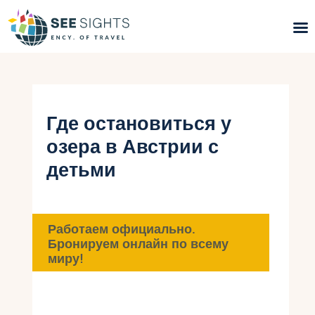
Поиск туров
Горящие туры
Где остановиться у
озера в Австрии с
Типы Туров
детьми
Страны
Инфо
Работаем официально.
Бронируем онлайн по всему
Блог
миру!
Контакты