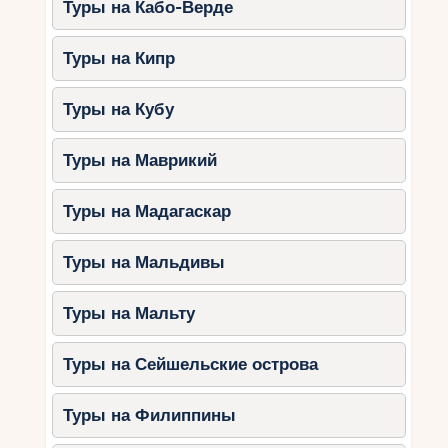
Туры на Кабо-Верде
Октябрь – это отличное время для пляжного
отдыха на Сейшелах. Вода теплая, море
Туры на Кипр
спокойное, а туристов не так много, как в
разгар сезона. Независимо от того, ищете ли
вы уединенный пляж, место для активного
Туры на Кубу
отдыха или романтический уголок, Сейшелы
предложат вам идеальное место для купания.
Туры на Маврикий
Остается лишь выбрать подходящий пляж и
наслаждаться этим райским уголком природы.
Туры на Мадагаскар
Туры на Мальдивы
Туры на Мальту
Туры на Сейшельские острова
Туры на Филиппины