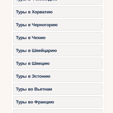
остается активным, поэтому важно
защищать кожу.
Туры в Хорватию
Выбирайте пляжи в зависимости от
уровня подготовки
– для спокойного
Туры в Черногорию
купания лучше выбрать Anse Lazio
или Beau Vallon, а для серфинга –
Туры в Чехию
Anse Intendance.
Возьмите с собой удобную обувь
–
Туры в Швейцарию
некоторые пляжи имеют каменистые
участки, особенно в зоне рифов.
Туры в Швецию
Планируйте экскурсии заранее
–
доступ к некоторым пляжам, таким как
Anse Georgette, требует
Туры в Эстонию
предварительной брони.
Будьте внимательны к приливам и
Туры во Вьетнам
отливам
– на некоторых пляжах
уровень воды может значительно
Туры во Францию
изменяться.