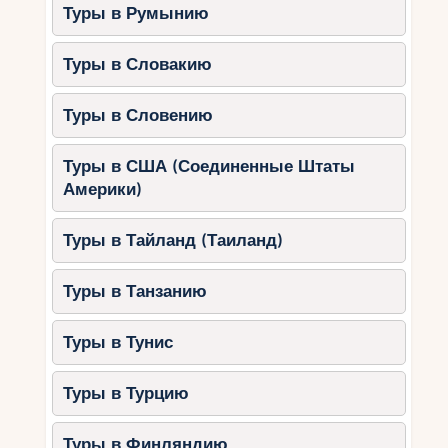
Туры в Румынию
Дайвинг
– октябрь – это время
отличной видимости под водой.
Туры в Словакию
Популярные места для дайвинга
включают Sainte Anne Marine National
Туры в Словению
Park и Shark Bank.
Плавание с черепахами
– в это
Туры в США (Соединенные Штаты
время года можно увидеть морских
Америки)
черепах в районе острова Курьёз.
Яхтенные прогулки
– спокойное
Туры в Тайланд (Таиланд)
море делает октябрь идеальным
месяцем для морских экскурсий и
Туры в Танзанию
прогулок на яхтах.
Полезные советы для
Туры в Тунис
отдыхающих
Туры в Турцию
Используйте солнцезащитные
средства
– даже в октябре солнце
Туры в Финляндию