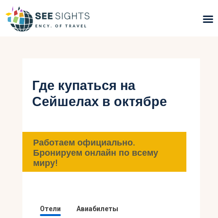
Поиск туров
Горящие туры
Где купаться на
Сейшелах в октябре
Типы Туров
Страны
Работаем официально.
Инфо
Бронируем онлайн по всему
миру!
Блог
Контакты