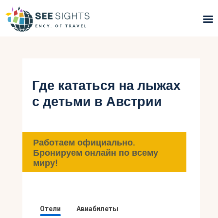
Поиск туров
Горящие туры
Где кататься на лыжах
с детьми в Австрии
Типы Туров
Страны
Работаем официально.
Инфо
Бронируем онлайн по всему
миру!
Блог
Контакты