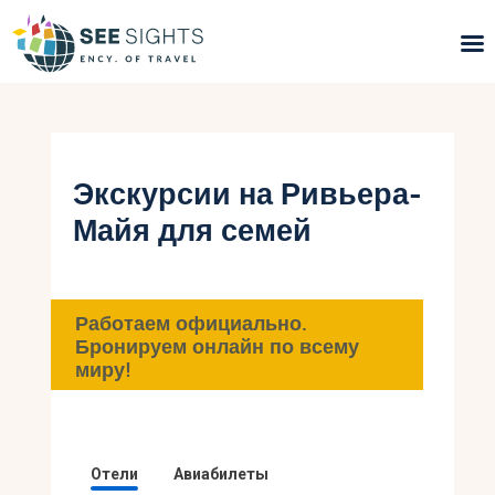
Поиск туров
Горящие туры
Экскурсии на Ривьера-
Майя для семей
Типы Туров
Страны
Работаем официально.
Инфо
Бронируем онлайн по всему
миру!
Блог
Контакты