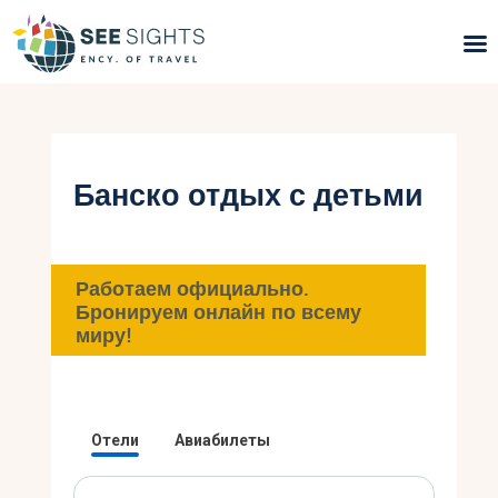
Поиск туров
Горящие туры
Банско отдых с детьми
Типы Туров
Страны
Работаем официально.
Бронируем онлайн по всему
миру!
Инфо
Блог
Контакты