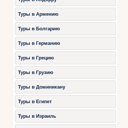
сервиса и отличные условия для отдыха с
детьми.
Туры в Армению
2. Premier Luxury Mountain
Resort
Туры в Болгарию
Особенности:
Туры в Германию
Просторные семейные номера.
Игровые зоны для детей.
Туры в Грецию
Спа-зона для родителей.
Туры в Грузию
Разнообразные анимационные
программы.
Туры в Доминикану
Этот отель отлично подходит для семей,
которые хотят сочетать отдых с комфортом.
Туры в Египет
3. Lucky Bansko Aparthotel SPA &
Туры в Израиль
Relax