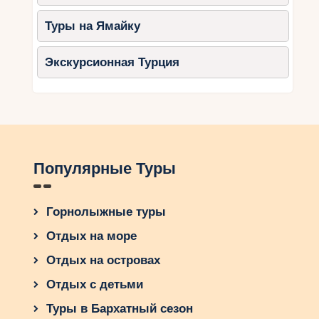
года, вы найдёте здесь всё необходимое для
комфортного и запоминающегося отдыха.
Туры на Ямайку
Планируйте поездку в Банско уже сейчас,
чтобы подарить своим детям яркие
Экскурсионная Турция
впечатления и незабываемые каникулы!
Популярные Туры
Горнолыжные туры
Отдых на море
Отдых на островах
Отдых с детьми
Туры в Бархатный сезон