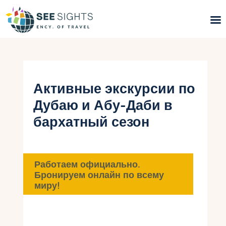
Поиск туров
Горящие туры
Активные экскурсии по
Дубаю и Абу-Даби в
Типы Туров
бархатный сезон
Страны
Инфо
Работаем официально.
Бронируем онлайн по всему
Блог
миру!
Контакты