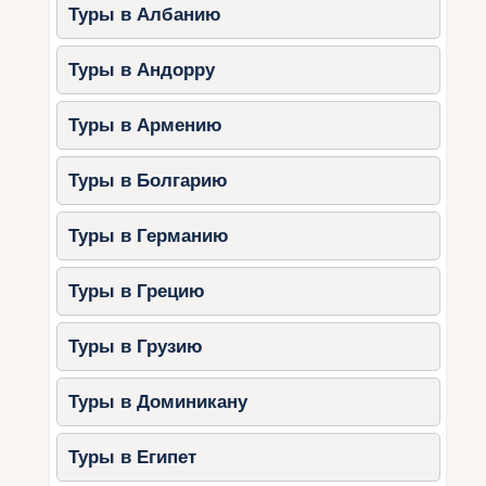
4. Skydiving – прыжок с
Туры в Албанию
парашютом над Пальмой
Джумейра
Туры в Андорру
Для любителей экстрима в Дубае есть
возможность совершить прыжок с высоты 4000
Туры в Армению
метров с видом на знаменитые искусственные
острова.
Туры в Болгарию
Продолжительность:
3-4 часа
(включая инструктаж).
Туры в Германию
Что включено:
оборудование,
инструктаж, видеозапись прыжка.
Туры в Грецию
Кому подойдёт:
любителям
адреналина и незабываемых эмоций.
Туры в Грузию
5. Посещение аквапарков
Туры в Доминикану
Дубай славится своими аквапарками, где
Туры в Египет
можно испытать острые ощущения на
экстремальных горках.