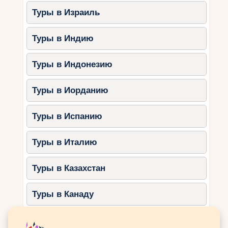
Туры в Израиль
Лучшие аквапарки:
Aquaventure
(Atlantis The Palm), Wild Wadi, Laguna
Туры в Индию
Waterpark.
Кому подойдёт:
семьям с детьми,
Туры в Индонезию
любителям водных аттракционов.
Туры в Иорданию
Активные экскурсии в Абу-
Даби
Туры в Испанию
1. Поездка на остров Сир-Бани-
Туры в Италию
Яс
Остров является природным заповедником с
Туры в Казахстан
дикими животными, сафари-турами и
возможностью каякинга в мангровых зарослях.
Туры в Канаду
Продолжительность:
целый день.
Туры в Катар
Что включено:
сафари, наблюдение