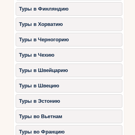
поклонникам супергероев.
Туры в Финляндию
5. Пустынное сафари и поездка
Туры в Хорватию
на квадроциклах
Как и в Дубае, в Абу-Даби можно отправиться
Туры в Черногорию
на сафари в пустыню. Для любителей
активного отдыха доступны также поездки на
Туры в Чехию
квадроциклах.
Продолжительность:
4-6 часов.
Туры в Швейцарию
Что включено:
катание по дюнам,
Туры в Швецию
квадроциклы, шоу-программа.
Кому подойдёт:
любителям экстрима
Туры в Эстонию
и приключений.
Полезные советы для
Туры во Вьетнам
активного отдыха в ОАЭ
Туры во Францию