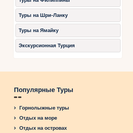
Туры на Филиппины
прокатиться на яхте или испытать адреналин
от прыжка с парашютом, ОАЭ предлагают
Туры на Шри-Ланку
массу возможностей для незабываемых
приключений. Планируйте свою поездку
Туры на Ямайку
заранее и наслаждайтесь яркими эмоциями в
одном из самых впечатляющих регионов мира!
Экскурсионная Турция
Популярные Туры
Горнолыжные туры
Отдых на море
Отдых на островах