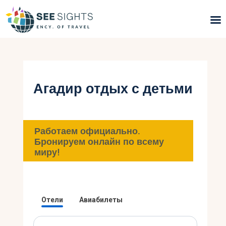
Поиск туров
Горящие туры
Агадир отдых с детьми
Типы Туров
Страны
Работаем официально.
Бронируем онлайн по всему
миру!
Инфо
Блог
Контакты