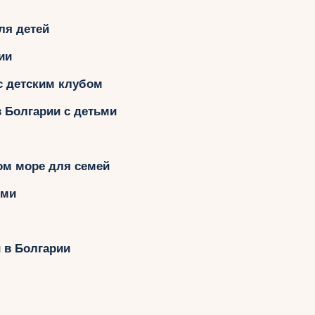
ля детей
ии
с детским клубом
в Болгарии с детьми
ом море для семей
ьми
 в Болгарии