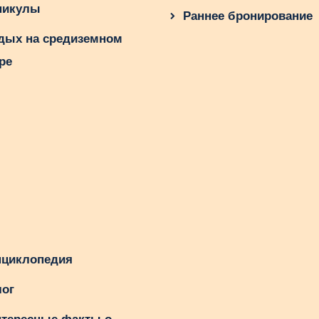
никулы
Раннее бронирование
дых на средиземном
ре
циклопедия
ог