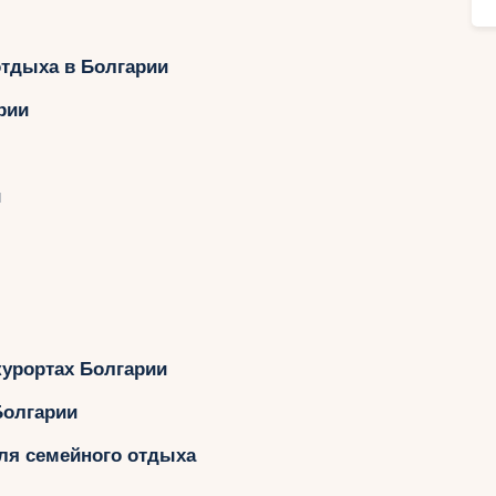
Ру
тдыха в Болгарии
рии
и
урортах Болгарии
Болгарии
ля семейного отдыха