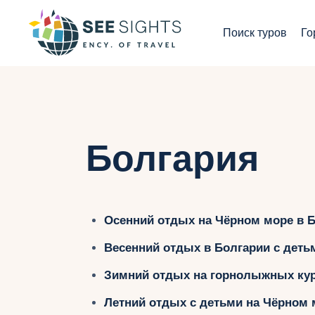
П
Поиск туров
Го
Г
Т
С
Болгария
И
Б
Осенний отдых на Чёрном море в 
К
Весенний отдых в Болгарии с деть
Зимний отдых на горнолыжных кур
Летний отдых с детьми на Чёрном 