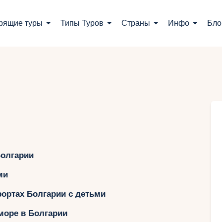
оиск туров
рящие туры
Типы Туров
Страны
Инфо
Бло
орящие туры
ипы Туров
траны
нфо
лог
Болгарии
онтакты
ми
ортах Болгарии с детьми
Укр
море в Болгарии