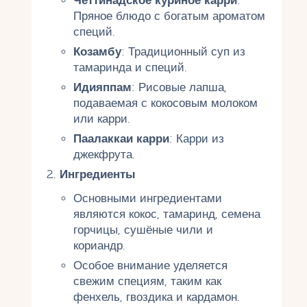
Четтинадское куриное карри
:
Пряное блюдо с богатым ароматом
специй.
Козамбу
: Традиционный суп из
тамаринда и специй.
Идияппам
: Рисовые лапша,
подаваемая с кокосовым молоком
или карри.
Паалаккаи карри
: Карри из
джекфрута.
Ингредиенты
Основными ингредиентами
являются кокос, тамаринд, семена
горчицы, сушёные чили и
кориандр.
Особое внимание уделяется
свежим специям, таким как
фенхель, гвоздика и кардамон.