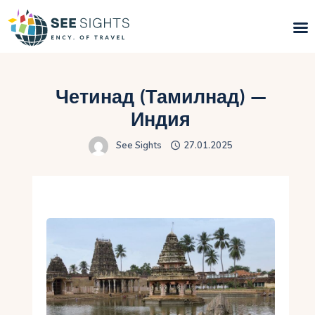
Поиск туров
Четинад (Тамилнад) —
Горящие туры
Индия
See Sights
27.01.2025
Типы Туров
Страны
Инфо
Блог
Контакты