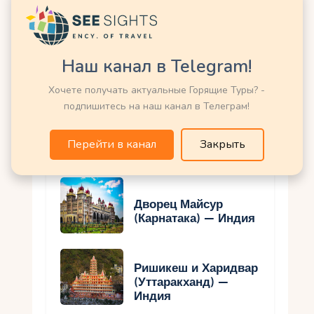
понравиться
Наш канал в Telegram!
Холи — Индия
Хочете получать актуальные Горящие Туры? -
подпишитесь на наш канал в Телеграм!
Базилика Бом
Иисуса (Гоа) —
Перейти в канал
Закрыть
Индия
Дворец Майсур
(Карнатака) — Индия
Ришикеш и Харидвар
(Уттаракханд) —
Индия