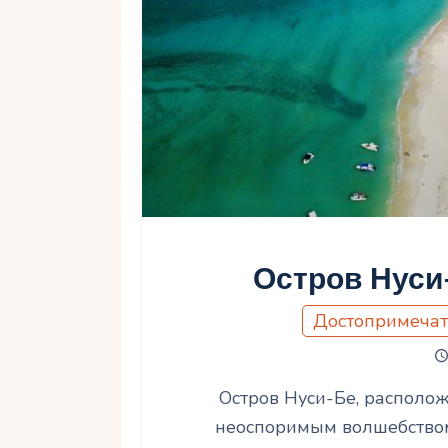
Остров Нуси
Достопримечат
Остров Нуси-Бе, располо
неоспоримым волшебством,