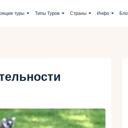
оиск туров
рящие туры
Типы Туров
Страны
Инфо
Бло
орящие туры
ипы Туров
траны
нфо
тельности
лог
онтакты
Укр