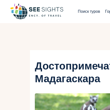
П
Поиск туров
Го
Г
Т
С
И
Достопримеча
Б
Мадагаскара
К