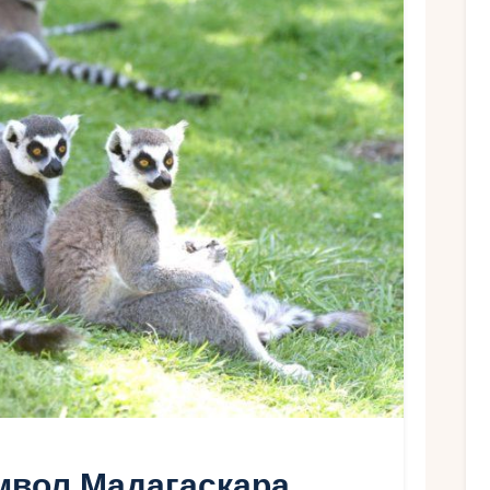
Ру
мвол Мадагаскара