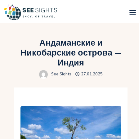
Поиск туров
Андаманские и
Горящие туры
Никобарские острова —
Индия
Типы Туров
See Sights
27.01.2025
Страны
Инфо
Блог
Контакты