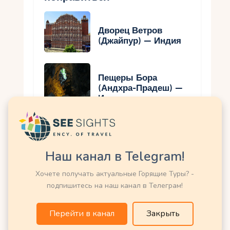
Дворец Ветров
(Джайпур) — Индия
Пещеры Бора
(Андхра-Прадеш) —
Индия
Храм Кхаджурахо
(Мадхья-Прадеш) —
Индия
Наш канал в Telegram!
Хочете получать актуальные Горящие Туры? -
подпишитесь на наш канал в Телеграм!
Мехрангарх-форт
(Джодхпур) — Индия
Перейти в канал
Закрыть