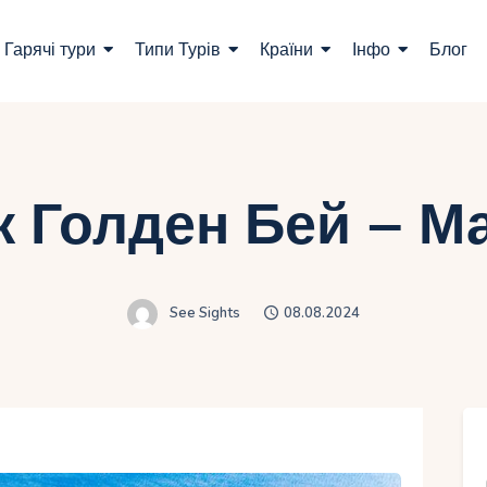
ошук турів
Гарячі тури
Типи Турів
Країни
Інфо
Блог
арячі тури
ипи Турів
раїни
 Голден Бей – М
нфо
лог
See Sights
08.08.2024
онтакти
Укр