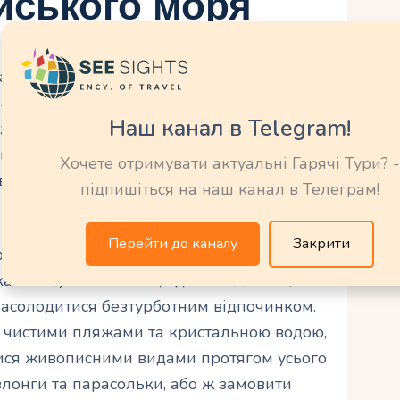
йського моря
альтійського моря Мальта – це ідеальне
на березі Мальтійського моря. Пляж
Наш канал в Telegram!
жів Мальти, пропонує гостям усе
шного відпочинку. Затишні готелі та
Хочете отримувати актуальні Гарячі Тури? -
високий рівень сервісу та бездоганний
підпишіться на наш канал в Телеграм!
Перейти до каналу
Закрити
е, спа-центри з розкішними
каною кухнею – все це допоможе гостям
насолодитися безтурботним відпочинком.
и чистими пляжами та кристальною водою,
ися живописними видами протягом усього
злонги та парасольки, або ж замовити