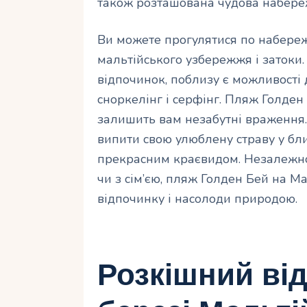
також розташована чудова набере
Ви можете прогулятися по набере
мальтійського узбережжя і затоки. 
відпочинок, поблизу є можливості 
сноркелінг і серфінг. Пляж Голден
залишить вам незабутні враження.
випити свою улюблену страву у бл
прекрасним краєвидом. Незалежно 
чи з сім’єю, пляж Голден Бей на Ма
відпочинку і насолоди природою.
Розкішний ві