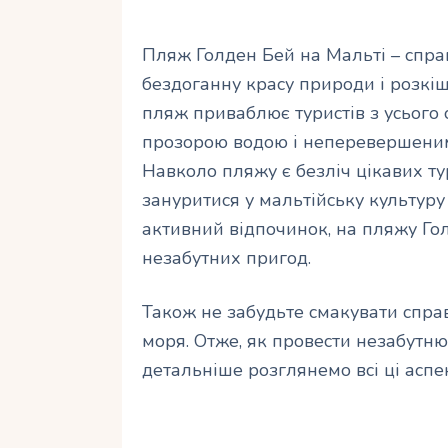
Пляж Голден Бей на Мальті – справ
бездоганну красу природи і розкі
пляж приваблює туристів з усього с
прозорою водою і неперевершени
Навколо пляжу є безліч цікавих ту
зануритися у мальтійську культуру 
активний відпочинок, на пляжу Го
незабутних пригод.
Також не забудьте смакувати спра
моря. Отже, як провести незабутн
детальніше розглянемо всі ці аспе