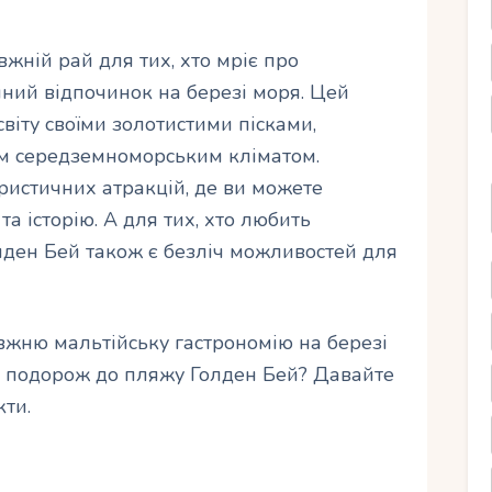
жній рай для тих, хто мріє про
шний відпочинок на березі моря. Цей
віту своїми золотистими пісками,
м середземноморським кліматом.
ристичних атракцій, де ви можете
та історію. А для тих, хто любить
лден Бей також є безліч можливостей для
вжню мальтійську гастрономію на березі
ю подорож до пляжу Голден Бей? Давайте
кти.