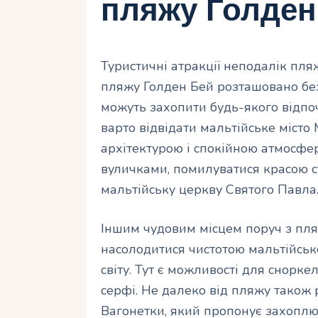
пляжу Голден
Туристичні атракції неподалік пл
пляжу Голден Бей розташовано безл
можуть захопити будь-якого відп
варто відвідати мальтійське місто
архітектурою і спокійною атмосфе
вуличками, помилуватися красою с
мальтійську церкву Святого Павла
Іншим чудовим місцем поруч з пля
насолодитися чистотою мальтійсько
світу. Тут є можливості для снорке
серфі. Не далеко від пляжу тако
Вагонетки, який пропонує захоплю