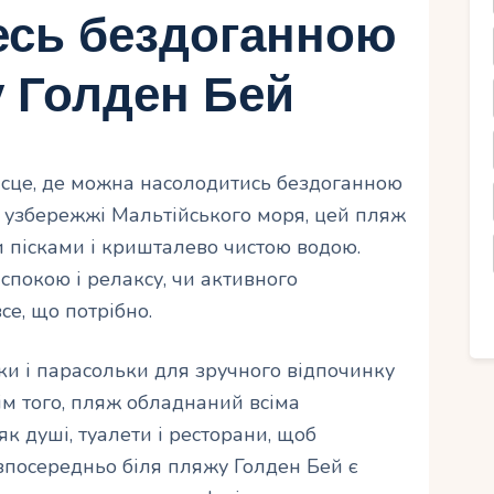
есь бездоганною
 Голден Бей
ісце, де можна насолодитись бездоганною
 узбережжі Мальтійського моря, цей пляж
и пісками і кришталево чистою водою.
спокою і релаксу, чи активного
се, що потрібно.
и і парасольки для зручного відпочинку
ім того, пляж обладнаний всіма
к душі, туалети і ресторани, щоб
езпосередньо біля пляжу Голден Бей є