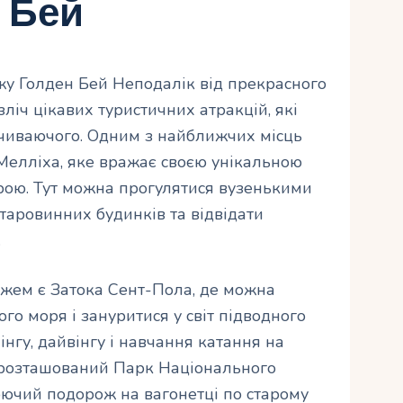
 Бей
яжу Голден Бей Неподалік від прекрасного
іч цікавих туристичних атракцій, які
очиваючого. Одним з найближчих місць
 Мелліха, яке вражає своєю унікальною
рою. Тут можна прогулятися вузенькими
таровинних будинків та відвідати
.
жем є Затока Сент-Пола, де можна
го моря і зануритися у світ підводного
лінгу, дайвінгу і навчання катання на
ж розташований Парк Національного
ючий подорож на вагонетці по старому