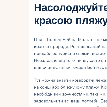
Насолоджуйт
красою пляжу
Пляж Голден Бей на Мальті – це м
красою природи. Розташований на
приваблює туристів своїми чистим
Незалежно від того, чи шукаєте ви 
відпочинку, пляж Голден Бей має в
Тут можна знайти комфортні лежак
на сонці або блискучому пляжу. Кр
необхідними зручностями, такими я
задовольнити всі ваші потреби. Б