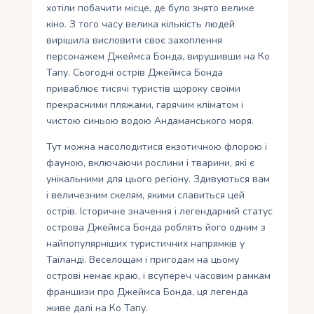
хотіли побачити місце, де було знято велике
кіно. З того часу велика кількість людей
вирішила висловити своє захоплення
персонажем Джеймса Бонда, вирушивши на Ко
Тапу. Сьогодні острів Джеймса Бонда
приваблює тисячі туристів щороку своїми
прекрасними пляжами, гарячим кліматом і
чистою синьою водою Андаманського моря.
Тут можна насолодитися екзотичною флорою і
фауною, включаючи рослини і тварини, які є
унікальними для цього регіону. Здивуються вам
і величезним скелям, якими славиться цей
острів. Історичне значення і легендарний статус
острова Джеймса Бонда роблять його одним з
найпопулярніших туристичних напрямків у
Таїланді. Веселощам і пригодам на цьому
острові немає краю, і всупереч часовим рамкам
франшизи про Джеймса Бонда, ця легенда
живе далі на Ко Тапу.