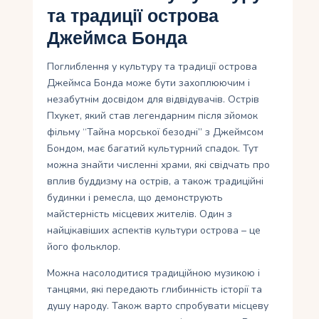
та традиції острова
Джеймса Бонда
Поглиблення у культуру та традиції острова
Джеймса Бонда може бути захоплюючим і
незабутнім досвідом для відвідувачів. Острів
Пхукет, який став легендарним після зйомок
фільму “Тайна морської безодні” з Джеймсом
Бондом, має багатий культурний спадок. Тут
можна знайти численні храми, які свідчать про
вплив буддизму на острів, а також традиційні
будинки і ремесла, що демонструють
майстерність місцевих жителів. Один з
найцікавіших аспектів культури острова – це
його фольклор.
Можна насолодитися традиційною музикою і
танцями, які передають глибинність історії та
душу народу. Також варто спробувати місцеву