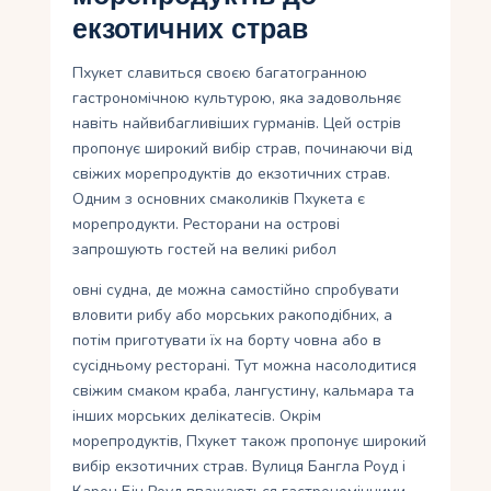
екзотичних страв
Пхукет славиться своєю багатогранною
гастрономічною культурою, яка задовольняє
навіть найвибагливіших гурманів. Цей острів
пропонує широкий вибір страв, починаючи від
свіжих морепродуктів до екзотичних страв.
Одним з основних смаколиків Пхукета є
морепродукти. Ресторани на острові
запрошують гостей на великі рибол
овні судна, де можна самостійно спробувати
вловити рибу або морських ракоподібних, а
потім приготувати їх на борту човна або в
сусідньому ресторані. Тут можна насолодитися
свіжим смаком краба, лангустину, кальмара та
інших морських делікатесів. Окрім
морепродуктів, Пхукет також пропонує широкий
вибір екзотичних страв. Вулиця Бангла Роуд і