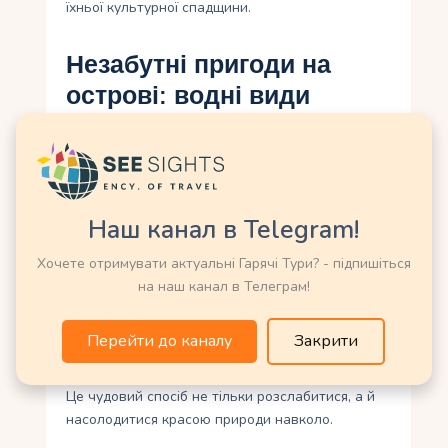
їхньої культурної спадщини.
Незабутні пригоди на
острові: водні види
спорту та розваги
На острові Джеймса Бонда, Пхукет, можна
знайти безліч незабутніх пригод, пов’язаних з
водними видами спорту та розвагами. Це місце
Наш канал в Telegram!
є справжнім раем для любителів активного
відпочинку на воді. Один із найпопулярніших
Хочете отримувати актуальні Гарячі Тури? - підпишіться
видів розваг – це катання на водних скутерах.
на наш канал в Телеграм!
Ви можете відчути швидкість та адреналін,
проїжджаючи по хвилях Андаманського моря.
Перейти до каналу
Закрити
Також на острові є можливість випробувати
себе у веслуванні на дошках SUP або серфингу.
Це чудовий спосіб не тільки розслабитися, а й
насолодитися красою природи навколо.