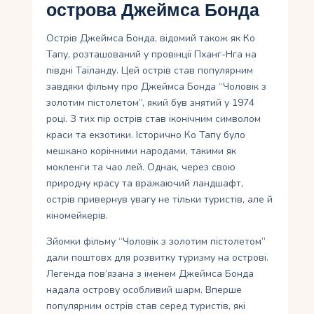
острова Джеймса Бонда
Острів Джеймса Бонда, відомий також як Ко
Тапу, розташований у провінції Пханг-Нга на
півдні Таїланду. Цей острів став популярним
завдяки фільму про Джеймса Бонда “Чоловік з
золотим пістолетом”, який був знятий у 1974
році. З тих пір острів став іконічним символом
краси та екзотики. Історично Ко Тапу було
мешкано корінними народами, такими як
мокленги та чао лей. Однак, через свою
природну красу та вражаючий ландшафт,
острів привернув увагу не тільки туристів, але й
кіномейкерів.
Зйомки фільму “Чоловік з золотим пістолетом”
дали поштовх для розвитку туризму на острові.
Легенда пов’язана з іменем Джеймса Бонда
надала острову особливий шарм. Вперше
популярним острів став серед туристів, які