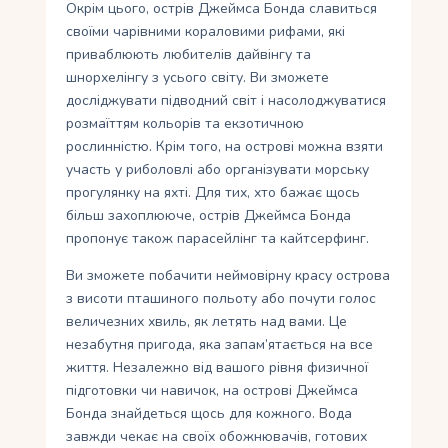
Окрім цього, острів Джеймса Бонда славиться
своїми чарівними кораловими рифами, які
приваблюють любителів дайвінгу та
шнорхелінгу з усього світу. Ви зможете
досліджувати підводний світ і насолоджуватися
розмаїттям кольорів та екзотичною
рослинністю. Крім того, на острові можна взяти
участь у риболовлі або організувати морську
прогулянку на яхті. Для тих, хто бажає щось
більш захоплююче, острів Джеймса Бонда
пропонує також парасейлінг та кайтсерфинг.
Ви зможете побачити неймовірну красу острова
з висоти пташиного польоту або почути голос
величезних хвиль, як летять над вами. Це
незабутня пригода, яка запам’ятається на все
життя. Незалежно від вашого рівня физичної
підготовки чи навичок, на острові Джеймса
Бонда знайдеться щось для кожного. Вода
завжди чекає на своїх обожнювачів, готових