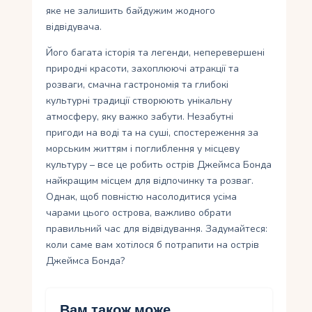
яке не залишить байдужим жодного
відвідувача.
Його багата історія та легенди, неперевершені
природні красоти, захоплюючі атракції та
розваги, смачна гастрономія та глибокі
культурні традиції створюють унікальну
атмосферу, яку важко забути. Незабутні
пригоди на воді та на суші, спостереження за
морським життям і поглиблення у місцеву
культуру – все це робить острів Джеймса Бонда
найкращим місцем для відпочинку та розваг.
Однак, щоб повністю насолодитися усіма
чарами цього острова, важливо обрати
правильний час для відвідування. Задумайтеся:
коли саме вам хотілося б потрапити на острів
Джеймса Бонда?
Вам також може