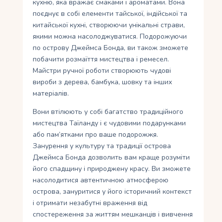
кухню, яка вражає смаками і ароматами. Вона
поєднує в собі елементи тайської, індійської та
китайської кухні, створюючи унікальні страви,
якими можна насолоджуватися. Подорожуючи
по острову Джеймса Бонда, ви також зможете
побачити розмаїття мистецтва і ремесел.
Майстри ручної роботи створюють чудові
вироби з дерева, бамбука, шовку та інших
матеріалів.
Вони втілюють у собі багатство традиційного
мистецтва Таїланду і є чудовими подарунками
або пам’ятками про ваше подорожжя.
Занурення у культуру та традиції острова
Джеймса Бонда дозволить вам краще розуміти
його спадщину і природжену красу. Ви зможете
насолодитися автентичною атмосферою
острова, зануритися у його історичний контекст
і отримати незабутні враження від
спостереження за життям мешканців і вивчення