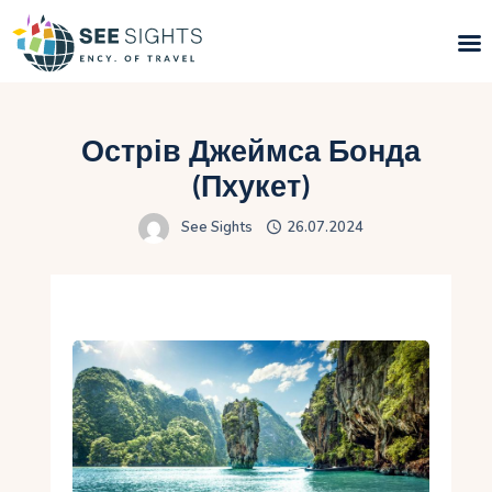
Пошук турів
Острів Джеймса Бонда
Гарячі тури
(Пхукет)
See Sights
26.07.2024
Типи Турів
Країни
Інфо
Блог
Контакти