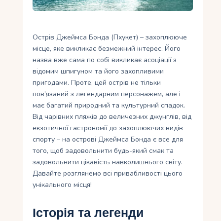
Укр
Ру
Острів Джеймса Бонда (Пхукет) – захоплююче
місце, яке викликає безмежний інтерес. Його
назва вже сама по собі викликає асоціації з
відомим шпигуном та його захопливими
пригодами. Проте, цей острів не тільки
пов’язаний з легендарним персонажем, але і
має багатий природний та культурний спадок.
Від чарівних пляжів до величезних джунглів, від
екзотичної гастрономії до захоплюючих видів
спорту – на острові Джеймса Бонда є все для
того, щоб задовольнити будь-який смак та
задовольнити цікавість навколишнього світу.
Давайте розглянемо всі привабливості цього
унікального місця!
Історія та легенди