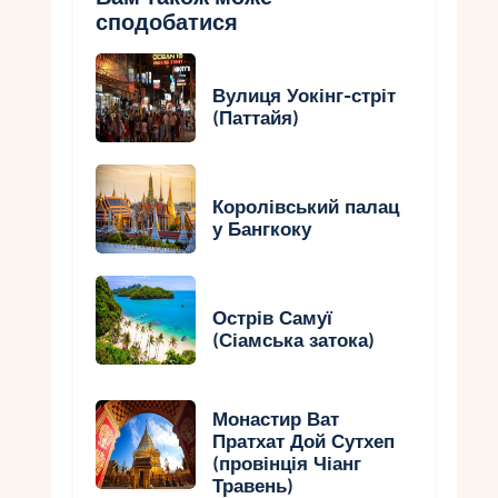
сподобатися
Вулиця Уокінг-стріт
(Паттайя)
Королівський палац
у Бангкоку
Острів Самуї
(Сіамська затока)
Монастир Ват
Пратхат Дой Сутхеп
(провінція Чіанг
Травень)