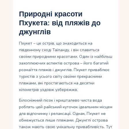
Природні красоти
Пхукета: від пляжів до
джунглів
Пхукет – це острів, що знаходиться на
південному сході Таїланду, і він славиться
своїми природними красотами. Один із найбільш
захоплюючих аспектів острова – його багатий
розмаїття пляжів і джунглів. Пхукет приваблює
туристів з усього світу своїми прекрасними
пляжами, які простягаються на десятки
кілометрів уздовж узбережжя.
Білосніжний пісок і кришталево чиста вода
роблять цей райський куточок ідеальним місцем
для відпочинку і релаксації. Однак, Пхукет не
обмежується лише пляжами. Джунглі острова
також мають свою унікальну привабливість. Тут