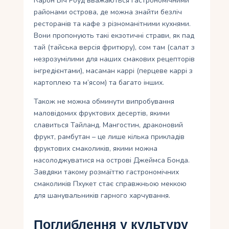
Карон Біч Роуд вважаються гастрономічними
районами острова, де можна знайти безліч
ресторанів та кафе з різноманітними кухнями.
Вони пропонують такі екзотичні страви, як пад
тай (тайська версія фритюру), сом там (салат з
незрозумілими для наших смакових рецепторів
інгредієнтами), масаман каррі (перцеве каррі з
картоплею та м’ясом) та багато інших.
Також не можна обминути випробування
маловідомих фруктових десертів, якими
славиться Тайланд. Мангостин, драконовий
фрукт, рамбутан – це лише кілька прикладів
фруктових смаколиків, якими можна
насолоджуватися на острові Джеймса Бонда.
Завдяки такому розмаїттю гастрономічних
смаколиків Пхукет стає справжньою меккою
для шанувальників гарного харчування.
Поглиблення у культуру