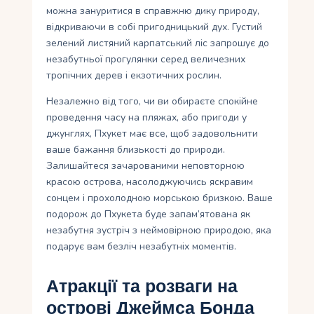
можна зануритися в справжню дику природу,
відкриваючи в собі пригодницький дух. Густий
зелений листяний карпатський ліс запрошує до
незабутньої прогулянки серед величезних
тропічних дерев і екзотичних рослин.
Незалежно від того, чи ви обираєте спокійне
проведення часу на пляжах, або пригоди у
джунглях, Пхукет має все, щоб задовольнити
ваше бажання близькості до природи.
Залишайтеся зачарованими неповторною
красою острова, насолоджуючись яскравим
сонцем і прохолодною морською бризкою. Ваше
подорож до Пхукета буде запам’ятована як
незабутня зустріч з неймовірною природою, яка
подарує вам безліч незабутніх моментів.
Атракції та розваги на
острові Джеймса Бонда