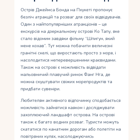
Острів Джеймса Бонда на Пхукеті пропонує
безліч атракцій та розваг для своїх відвідувачів.
Один з найпопулярніших атракціонів – це
екскурсія на дзеркальному острові Ко Тапу, яке
стало відомим завдяки фільму “Шпигун, який
мене кохав”. Тут можна побачити величезні
гранітні скелі, що виростають просто з моря, і
насолодитися неперевершеними краєвидами.
Також на острові є можливість відвідати
мальовничий плавучий ринок Фанг Нга, де
можна скуштувати свіжих морепродуктів та
придбати сувеніри.
Любителям активного відпочинку сподобається
можливість зайнятися каяком і досліджувати
захоплюючий ландшафт острова. На острові
також є багато водних розваг. Туристи можуть
скататися по канатним дорогам або полетіти на
повітряних кулях, насолоджуючись