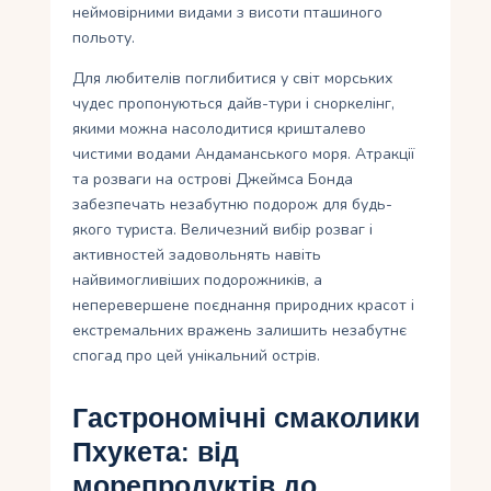
неймовірними видами з висоти пташиного
польоту.
Для любителів поглибитися у світ морських
чудес пропонуються дайв-тури і сноркелінг,
якими можна насолодитися кришталево
чистими водами Андаманського моря. Атракції
та розваги на острові Джеймса Бонда
забезпечать незабутню подорож для будь-
якого туриста. Величезний вибір розваг і
активностей задовольнять навіть
найвимогливіших подорожників, а
неперевершене поєднання природних красот і
екстремальних вражень залишить незабутнє
спогад про цей унікальний острів.
Гастрономічні смаколики
Пхукета: від
морепродуктів до