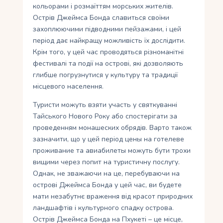
кольорами і розмаїттям морських жителів.
Острів Джеймса Бонда славиться своїми
захоплюючими підводними пейзажами, і цей
період дає найкращу можливість їх дослідити.
Крім того, у цей час проводяться різноманітні
фестивалі та події на острові, які дозволяють
глибше погрузнутися у культуру та традиції
місцевого населення.
Туристи можуть взяти участь у святкуванні
Тайського Нового Року або спостерігати за
проведенням монашеских обрядів. Варто також
зазначити, що у цей період цены на готелеве
проживание та авиабилеты можуть бути трохи
вищими через попит на туристичну послугу.
Однак, не зважаючи на це, перебуваючи на
острові Джеймса Бонда у цей час, ви будете
мати незабутнє враження від красот природних
ландшафтів і культурного спадку острова.
Острів Джеймса Бонда на Пхукеті – це місце,