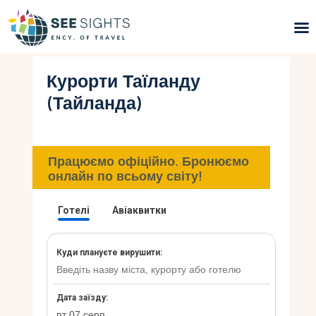
Курорти Таїланду
Пошук турів
(Тайланда)
Гарячі тури
Типи Турів
Працюємо офіційно. Бронюємо
онлайн по всьому світу!
Країни
Інфо
Блог
Контакти