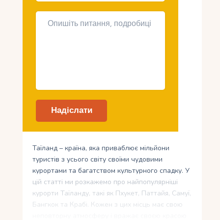
Таїланд – країна, яка приваблює мільйони
туристів з усього світу своїми чудовими
курортами та багатством культурного спадку. У
цій статті ми розкажемо про найпопулярніші
курорти Таїланду, такі як Пхукет, Паттайя, Самуї,
Бангкок та Крабі. Кожен з цих місць має свою
неповторну атмосферу і вражає своєю красою