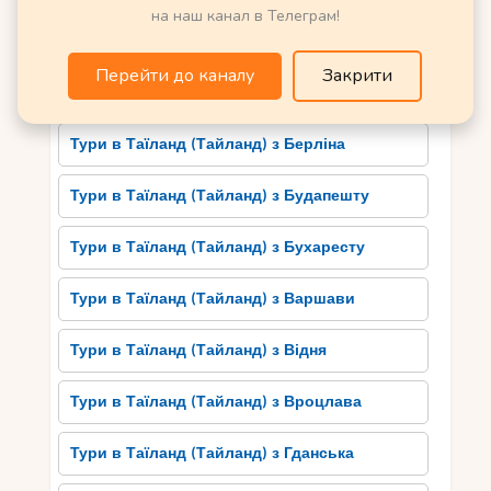
на наш канал в Телеграм!
приваблює туристів з усього світу своєю
Дешеві тури в Таїланд (Тайланд)
неперевершеною атмосферою. Відразу по
прибутті сюди, ви потрапите в світ
Перейти до каналу
Закрити
Кращі готелі Таїланду (Тайланда)
незабутнього веселощів та розваг. Паттайя
славиться своїми великими аквапарками,
тематичними парками, барвистими вечірніми
Тури в Таїланд (Тайланд) з Берліна
шоу та безліччю нічних клубів і барів.
Тури в Таїланд (Тайланд) з Будапешту
Ви можете випробувати свої сили на
екстремальних атракціонах, покататися на
Тури в Таїланд (Тайланд) з Бухаресту
верховинному велосипеді або спуститися по
зоряному ковзану. Крім розваг, Паттайя
Тури в Таїланд (Тайланд) з Варшави
пропонує безмежні можливості для відпочинку.
Чисте море, золотистий пляж і комфортні готелі
Тури в Таїланд (Тайланд) з Відня
з усіма необхідними зручностями створять
ідеальну атмосферу для релаксації. Тут ви
Тури в Таїланд (Тайланд) з Вроцлава
зможете насолодитися лежачи на пляжу,
поплавати у теплому океанському хвилепливці
Тури в Таїланд (Тайланд) з Гданська
чи зануритися у світ підводного світу, занятися
дайвінгом або сноркелінгом.