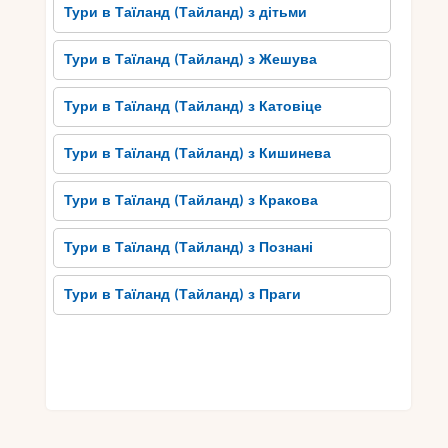
Тури в Таїланд (Тайланд) з дітьми
Красива природа, спокoj та гостинний народ
Таїланду додають Паттайї особливий шарм.
Тури в Таїланд (Тайланд) з Жешува
Також у місті є багато ресторанчиків, де можна
скуштувати справжню таїландську кухню і
Тури в Таїланд (Тайланд) з Катовіце
смачненько пообідати пангасусом або супом
Том-Ям. Паттайя – це мрія для тих, хто любить
Тури в Таїланд (Тайланд) з Кишинева
яскраве життя та шалене веселощі.
Тури в Таїланд (Тайланд) з Кракова
Самуї: Тропічний Рай для
Тури в Таїланд (Тайланд) з Познані
Мрійників
Самуї, третій за величиною острів Таїланду,
Тури в Таїланд (Тайланд) з Праги
безсумнівно, є тропічним раєм для мрійників.
Його неймовірна краса і спокійна атмосфера
приваблюють туристів з усього світу. Острів
славиться своїми багатими кораловими рифами,
пляжами з білим піском і густими тропічними
лісами.