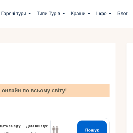
ошук турів
Гарячі тури
Типи Турів
Країни
Інфо
Блог
арячі тури
ипи Турів
раїни
нфо
лог
онлайн по всьому світу!
онтакти
Укр