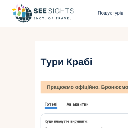
П
Пошук турів
Г
Т
К
Тури Крабі
І
Б
Працюємо офіційно. Бронюємо 
К