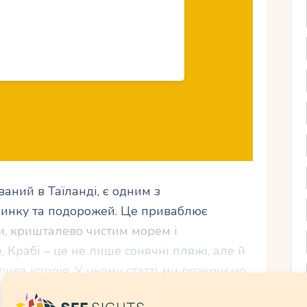
аний в Таїланді, є одним з
чинку та подорожей. Це приваблює
и, кришталево чистим морем і
Крабі – це не лише сонячні пляжі, але й
ива історія. У цьому статті ми розкриємо
повімо про незабутні місця для