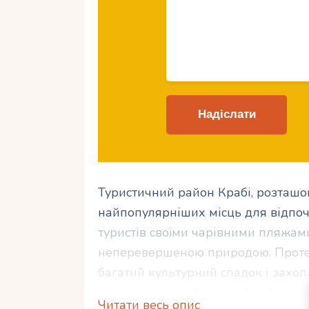
Туристичний район Крабі, розташов
найпопулярніших місць для відпо
туристів своїми чарівними пляжам
неперевершеною природою. Проте, 
багатий культурний спадок і захопл
таємниці привабливості Крабі, роз
Читати весь опис