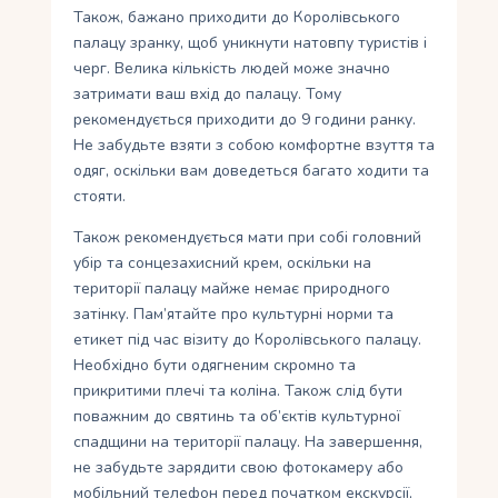
Також, бажано приходити до Королівського
палацу зранку, щоб уникнути натовпу туристів і
черг. Велика кількість людей може значно
затримати ваш вхід до палацу. Тому
рекомендується приходити до 9 години ранку.
Не забудьте взяти з собою комфортне взуття та
одяг, оскільки вам доведеться багато ходити та
стояти.
Також рекомендується мати при собі головний
убір та сонцезахисний крем, оскільки на
території палацу майже немає природного
затінку. Пам’ятайте про культурні норми та
етикет під час візиту до Королівського палацу.
Необхідно бути одягненим скромно та
прикритими плечі та коліна. Також слід бути
поважним до святинь та об’єктів культурної
спадщини на території палацу. На завершення,
не забудьте зарядити свою фотокамеру або
мобільний телефон перед початком екскурсії,