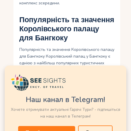
комплекс зсередини.
Популярність та значення
Королівського палацу
для Бангкоку
Популярність та значення Королівського палацу
для Бангкоку Королівський палац у Бангкоку є
однією з найбільш популярних туристичних
визначних місць у місті, а також має велике
значення для жителів самого Бангкоку. Його
вражаюча архітектура, багата історія та
культурна спадщина роблять його незамінним
об’єктом для відвідувачів. Королівський палац є
Наш канал в Telegram!
символом національного гордості та
Хочете отримувати актуальні Гарячі Тури? - підпишіться
прекрасним прикладом традиційної тайської
на наш канал в Телеграм!
архітектури.
Величезний комплекс будинків, храмів і