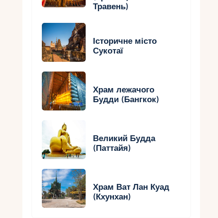
Травень)
Історичне місто
Сукотаї
Храм лежачого
Будди (Бангкок)
Великий Будда
(Паттайя)
Храм Ват Лан Куад
(Кхунхан)