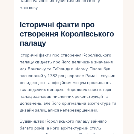
найпопулярніших туристичних об’єктів у
Бангкоку.
Історичні факти про
створення Королівського
палацу
Історичні факти про створення Королівського
палацу свідчать про його величезне значення
для Бангкоку та Таїланду в цілому. Палац був
заснований у 1782 році королем Рама I і служив
резиденцією та офіційним місцем проживання
таїландських монархів. Впродовж своєї історії
палац зазнавав численних реконструкцій та
доповнень, але його оригінальна архітектура та
дизайн залишалися неперевершеними.
Будівництво Королівського палацу зайняло
багато років, а його архітектурний стиль