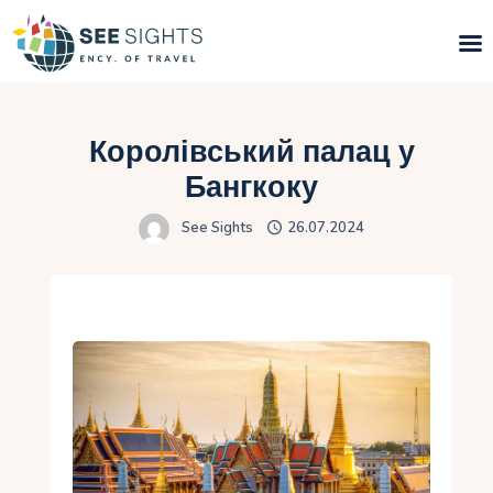
Пошук турів
Королівський палац у
Гарячі тури
Бангкоку
See Sights
26.07.2024
Типи Турів
Країни
Інфо
Блог
Контакти