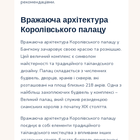
рекомендаціями.
Вражаюча архітектура
Королівського палацу
Вражаюча архітектура Королівського палацу у
Бангкоку зачаровує своєю красою та розкішшю.
Цей величний комплекс є символом
майстерності та традиційного таїландського
дизайну. Палац складається з численних
будівель, дворців, храмів і скверів, які
розташовані на площі близько 218 акрів. Одна з
найбільш захоплюючих будівель у комплексі –
Великий палац, який служив резиденцією
сиамських королів з початку XIX століття.
Вражаюча архітектура Королівського палацу
поєднує в собі елементи традиційного
таїландського мистецтва з впливами інших
азіатських стилів. Багато будівель прикрашені