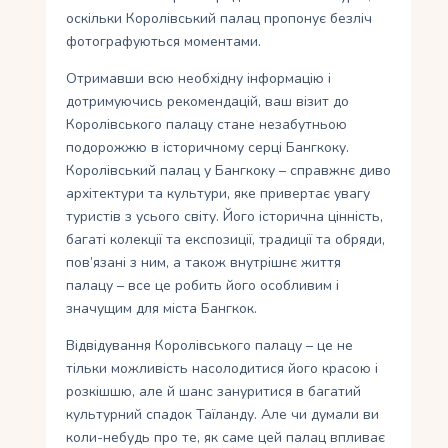
оскільки Королівський палац пропонує безліч
фотографуються моментами.
Отримавши всю необхідну інформацію і
дотримуючись рекомендацій, ваш візит до
Королівського палацу стане незабутньою
подорожжю в історичному серці Бангкоку.
Королівський палац у Бангкоку – справжнє диво
архітектури та культури, яке привертає увагу
туристів з усього світу. Його історична цінність,
багаті колекції та експозиції, традиції та обряди,
пов’язані з ним, а також внутрішнє життя
палацу – все це робить його особливим і
значущим для міста Бангкок.
Відвідування Королівського палацу – це не
тільки можливість насолодитися його красою і
розкішшю, але й шанс зануритися в багатий
культурний спадок Таїланду. Але чи думали ви
коли-небудь про те, як саме цей палац впливає