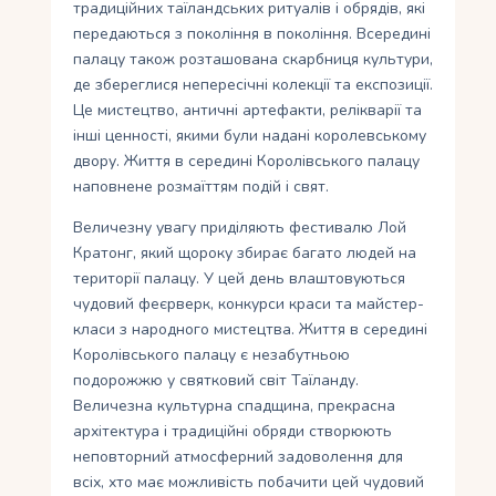
традиційних таїландських ритуалів і обрядів, які
передаються з покоління в покоління. Всередині
палацу також розташована скарбниця культури,
де збереглися непересічні колекції та експозиції.
Це мистецтво, античні артефакти, релікварії та
інші ценності, якими були надані королевському
двору. Життя в середині Королівського палацу
наповнене розмаїттям подій і свят.
Величезну увагу приділяють фестивалю Лой
Кратонг, який щороку збирає багато людей на
території палацу. У цей день влаштовуються
чудовий феєрверк, конкурси краси та майстер-
класи з народного мистецтва. Життя в середині
Королівського палацу є незабутньою
подорожжю у святковий світ Таїланду.
Величезна культурна спадщина, прекрасна
архітектура і традиційні обряди створюють
неповторний атмосферний задоволення для
всіх, хто має можливість побачити цей чудовий