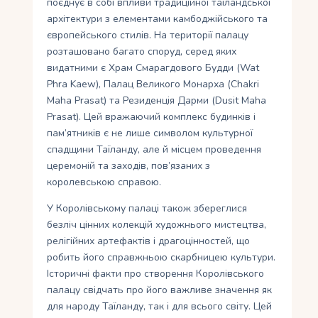
поєднує в собі впливи традиційної таїландської
архітектури з елементами камбоджійського та
європейського стилів. На території палацу
розташовано багато споруд, серед яких
видатними є Храм Смарагдового Будди (Wat
Phra Kaew), Палац Великого Монарха (Chakri
Maha Prasat) та Резиденція Дарми (Dusit Maha
Prasat). Цей вражаючий комплекс будинків і
пам’ятників є не лише символом культурної
спадщини Таїланду, але й місцем проведення
церемоній та заходів, пов’язаних з
королевською справою.
У Королівському палаці також збереглися
безліч цінних колекцій художнього мистецтва,
релігійних артефактів і драгоцінностей, що
робить його справжньою скарбницею культури.
Історичні факти про створення Королівського
палацу свідчать про його важливе значення як
для народу Таїланду, так і для всього світу. Цей