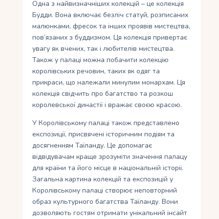
Одна з найвизначніших колекцій – це колекція
Будди. Вона включає безліч статуй, розписаних
малюнками, фресок та інших проявів мистецтва,
пов’язаних з буддизмом. Ця колекція привертає
увагу як вчених, так і любителів мистецтва.
Також у палаці можна побачити колекцію
королівських речовин, таких як одяг та
прикраси, що належали минулим монархам. Ця
колекція свідчить про багатство та розкош
королевської династії і вражає своєю красою.
У Королівському палаці також представлено
експозиції, присвячені історичним подiям та
досягненням Таїланду. Це допомагає
вiдвiдувачам краще зрозумiти значення палацу
для країни та його мiсце в нацiональнiй iсторii.
Загальна картина колекцiй та експозицiй у
Королiвському палацi створює неповторний
образ культурного багатства Таїланду. Вони
дозволяють гостям отримати унiкальний iнсайт