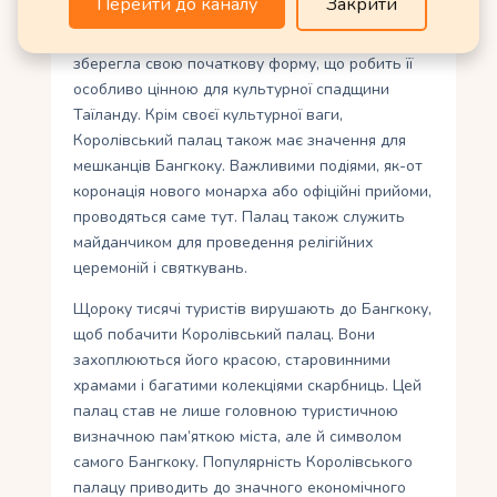
Перейти до каналу
Закрити
двориків вражає своєю розкішшю і
деталізацією. Вся споруда майже повністю
зберегла свою початкову форму, що робить її
особливо цінною для культурної спадщини
Таїланду. Крім своєї культурної ваги,
Королівський палац також має значення для
мешканців Бангкоку. Важливими подіями, як-от
коронація нового монарха або офіційні прийоми,
проводяться саме тут. Палац також служить
майданчиком для проведення релігійних
церемоній і святкувань.
Щороку тисячі туристів вирушають до Бангкоку,
щоб побачити Королівський палац. Вони
захоплюються його красою, старовинними
храмами і багатими колекціями скарбниць. Цей
палац став не лише головною туристичною
визначною пам’яткою міста, але й символом
самого Бангкоку. Популярність Королівського
палацу приводить до значного економічного