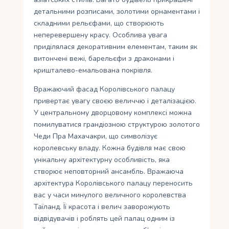
детальними розписами, золотими орнаментами і
складними рельєфами, що створюють
неперевершену красу. Особлива увага
приділялася декоративним елементам, таким як
витончені вежі, барельєфи з драконами і
кришталево-емальована покрівля.
Вражаючий фасад Королівського палацу
привертає увагу своєю величчю і деталізацією.
У центральному дворцовому комплексі можна
помилуватися грандіозною структурою золотого
Чеди Пра Махачакри, що символізує
королевську владу. Кожна будівля має свою
унікальну архітектурну особливість, яка
створює неповторний ансамбль. Вражаюча
архітектура Королівського палацу переносить
вас у часи минулого величного королевства
Таїланд. Її красота і велич заворожують
відвідувачів і роблять цей палац одним із