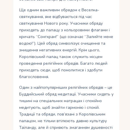
Ще одним важливим обрядом є Веселка-
святкування, яке відбувається під час
святкування Нового року. Учасники обряду
приходять до палацу з кольоровими флагами і
кричать “Сонгкран!” (що означає “Залийте мене
водою!”). Цей обряд символізує очищення та
знищення негативних енергій. Крім цього,
Королівський палац також служить місцем
проведення релігійних обрядів. Багато людей
приходять сюди, щоб помолитися і здобути
благословення.
Один з найпопулярніших релігійних обрядів – це
Буддийський обряд медитації. Учасники сидять у
тишині на спеціальних матрацах і спокійно
медитують, щоб знайти гармонію і спокій.
Традиції та обряди, пов’язані з Королівським
палацом, не тільки втілюють давню культуру
Таїланду, але й сприяють змаганням душевності