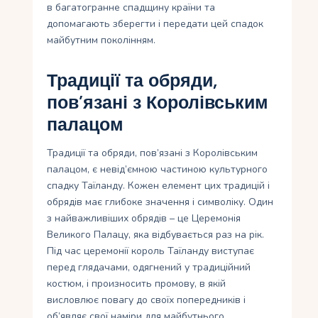
в багатогранне спадщину країни та
допомагають зберегти i передати цей спадок
майбутним поколiнням.
Традиції та обряди,
пов’язані з Королівським
палацом
Традиції та обряди, пов’язані з Королівським
палацом, є невід’ємною частиною культурного
спадку Таїланду. Кожен елемент цих традицій і
обрядів має глибоке значення і символіку. Один
з найважливіших обрядів – це Церемонія
Великого Палацу, яка відбувається раз на рік.
Під час церемонії король Таїланду виступає
перед глядачами, одягнений у традиційний
костюм, і произносить промову, в якій
висловлює повагу до своїх попередників і
об’являє свої наміри для майбутнього.