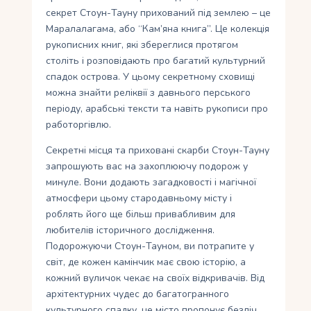
секрет Стоун-Тауну прихований під землею – це
Маралалагама, або “Кам’яна книга”. Це колекція
рукописних книг, які збереглися протягом
століть і розповідають про багатий культурний
спадок острова. У цьому секретному сховищі
можна знайти реліквії з давнього перського
періоду, арабські тексти та навіть рукописи про
работоргівлю.
Секретні місця та приховані скарби Стоун-Тауну
запрошують вас на захоплюючу подорож у
минуле. Вони додають загадковості і магічної
атмосфери цьому стародавньому місту і
роблять його ще більш привабливим для
любителів історичного дослідження.
Подорожуючи Стоун-Тауном, ви потрапите у
світ, де кожен камінчик має свою історію, а
кожний вуличок чекає на своїх відкривачів. Від
архітектурних чудес до багатогранного
культурного спадку, це місто пропонує безліч