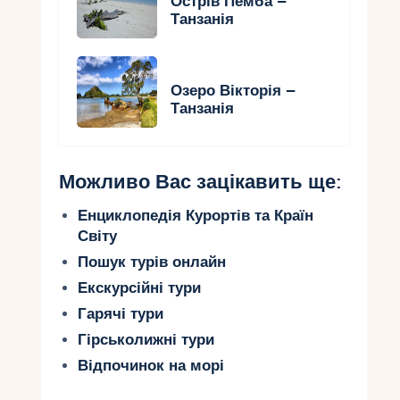
Острів Пемба –
Танзанія
Озеро Вікторія –
Танзанія
Можливо Вас зацікавить ще:
Енциклопедія Курортів та Країн
Світу
Пошук турів онлайн
Екскурсійні тури
Гарячі тури
Гірськолижні тури
Відпочинок на морі