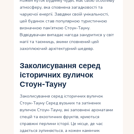
Кожен куток Будинку чудес має свою особливу
атмосферу, яка сповнена загадковості та
чаруючої енергії. Завдяки своїй унікальності,
цей будинок став популярною туристичною
визначною пам’яткою Стоун-Тауну.
Відвідувачам випадає нагода зануритися у світ
магії та таємниць, якими сповнений цей
захоплюючий архітектурний шедевр.
Заколисування серед
історичних вуличок
Стоун-Тауну
Заколисування серед історичних вуличок
Стоун-Тауну Серед вузьких та затінених
вуличок Стоун-Тауну, які заповнені ароматами
спецій та екзотичних фруктів, криються
справжні перлини історії. Це місце, де час
здається зупиняється, а кожен камінчик