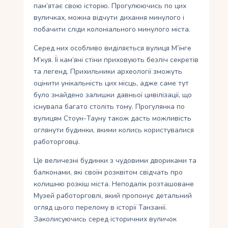
пам’ятає свою історію. Прогулюючись по цих
вуличках, можна відчути дихання минулого і
побачити сліди колоніального минулого міста.
Серед них особливо виділяється вулиця М’їнге
М’куя. Її кам’яні стіни приховують безліч секретів
та легенд. Прихильники археології зможуть
оцінити унікальність цих місць, адже саме тут
було знайдено залишки давньої цивілізації, що
існувала багато століть тому. Прогулянка по
вулицям Стоун-Тауну також дасть можливість
оглянути будинки, якими колись користувалися
работорговці.
Це величезні будинки з чудовими двориками та
балконами, які своїм розквітом свідчать про
колишню розкіш міста. Неподалік розташоване
Музей работорговлі, який пропонує детальний
огляд цього перелому в історії Танзанії.
Заколисуючись серед історичних вуличок