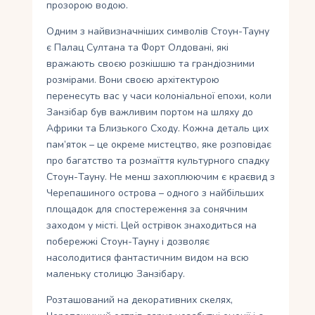
прозорою водою.
Одним з найвизначніших символів Стоун-Тауну
є Палац Султана та Форт Олдовані, які
вражають своєю розкішшю та грандіозними
розмірами. Вони своєю архітектурою
перенесуть вас у часи колоніальної епохи, коли
Занзібар був важливим портом на шляху до
Африки та Близького Сходу. Кожна деталь цих
пам’яток – це окреме мистецтво, яке розповідає
про багатство та розмаїття культурного спадку
Стоун-Тауну. Не менш захоплюючим є краєвид з
Черепашиного острова – одного з найбільших
площадок для спостереження за сонячним
заходом у місті. Цей острівок знаходиться на
побережжі Стоун-Тауну і дозволяє
насолодитися фантастичним видом на всю
маленьку столицю Занзібару.
Розташований на декоративних скелях,