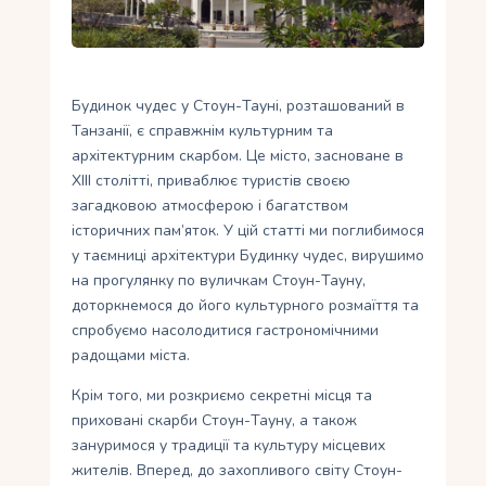
Укр
Ру
Будинок чудес у Стоун-Тауні, розташований в
Танзанії, є справжнім культурним та
архітектурним скарбом. Це місто, засноване в
XIII столітті, приваблює туристів своєю
загадковою атмосферою і багатством
історичних пам’яток. У цій статті ми поглибимося
у таємниці архітектури Будинку чудес, вирушимо
на прогулянку по вуличкам Стоун-Тауну,
доторкнемося до його культурного розмаїття та
спробуємо насолодитися гастрономічними
радощами міста.
Крім того, ми розкриємо секретні місця та
приховані скарби Стоун-Тауну, а також
зануримося у традиції та культуру місцевих
жителів. Вперед, до захопливого світу Стоун-