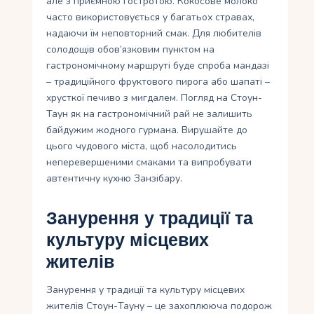
але з приємною гостротою. Кокосове молоко
часто використовується у багатьох стравах,
надаючи їм неповторний смак. Для любителів
солодощів обов’язковим пунктом на
гастрономічному маршруті буде спроба мандазi
– традиційного фруктового пирога або шапатi –
хрусткої печиво з мигдалем. Погляд на Стоун-
Таун як на гастрономічний рай не залишить
байдужим жодного гурмана. Вирушайте до
цього чудового міста, щоб насолодитись
неперевершеними смаками та випробувати
автентичну кухню Занзібару.
Занурення у традиції та
культуру місцевих
жителів
Занурення у традиції та культуру місцевих
жителів Стоун-Тауну – це захоплююча подорож