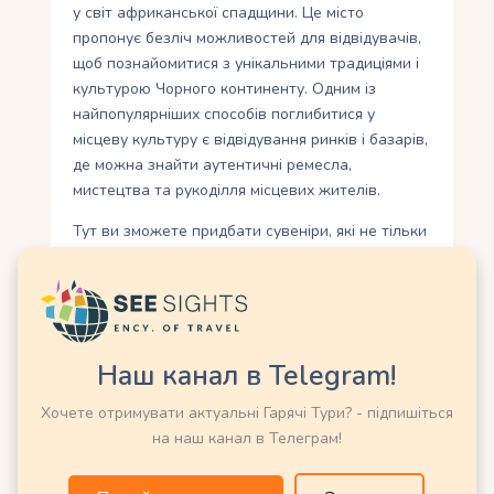
у світ африканської спадщини. Це місто
пропонує безліч можливостей для відвідувачів,
щоб познайомитися з унікальними традиціями і
культурою Чорного континенту. Одним із
найпопулярніших способів поглибитися у
місцеву культуру є відвідування ринків і базарів,
де можна знайти аутентичні ремесла,
мистецтва та рукоділля місцевих жителів.
Тут ви зможете придбати сувеніри, які не тільки
будуть чудовою пам’яткою про вашу подорож,
але й допоможуть підтримати маленькі
майстерні, які передають своєму народові цінне
ремесло з покоління в покоління. Крім того, ви
можете взяти участь у майстер-класах з
Наш канал в Telegram!
традиційного рукоділля або кулінарних секретах
місцевої кухні. Це незабутнє досвід, який
Хочете отримувати актуальні Гарячі Тури? - підпишіться
дозволить вам поглибитися у справжню
на наш канал в Телеграм!
есенцію місцевої культури. Ви доторкнетесь до
старовинних методик і технологій, якими