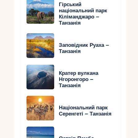
Гірський
національний парк
Кіліманджаро –
Танзанія
Заповідник Руаха –
Танзанія
Кратер вулкана
Нгоронгоро –
Танзанія
Національний парк
Серенгеті – Танзанія