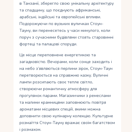
в Танзанії, зберегло свою унікальну архітектуру
та спадщину, що поєднують африканські,
арабські, індійські та європейські впливи.
Подорожуючи по вузьких вуличках Стоун-
Тауну, ви перенесетесь у часи минулого, коли
поруч з сучасними будівлями стоять старовинні
фортеці та палацові споруди.
Це місце переповнене енергетикою та
загадковістю. Вечорами, коли сонце заходить і
на небо з’являються перлини зірок, Стоун-Таун
перетворюється на справжню казку. Вуличні
лампи розсипають своє тепле світло,
створюючи романтичну атмосферу для
прогулянок парами. Магазинчики з ремеслами
та малими крамницями заповнюють повітря
ароматами місцевих спецій, якими можна
доповнити свою кулінарну колекцію. Культурне
розмаїття Стоун-Тауну вражає своїм багатством
і розмахом.