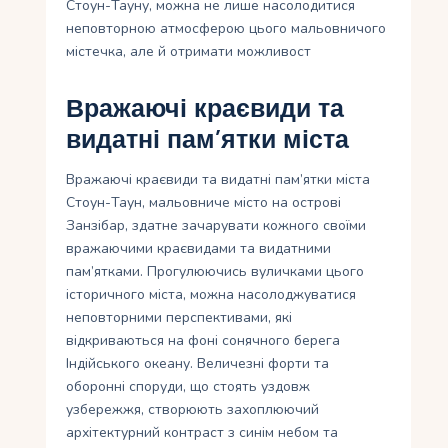
Стоун-Тауну, можна не лише насолодитися
неповторною атмосферою цього мальовничого
містечка, але й отримати можливост
Вражаючі краєвиди та
видатні пам’ятки міста
Вражаючі краєвиди та видатні пам’ятки міста
Стоун-Таун, мальовниче місто на острові
Занзібар, здатне зачарувати кожного своїми
вражаючими краєвидами та видатними
пам’ятками. Прогулюючись вуличками цього
історичного міста, можна насолоджуватися
неповторними перспективами, які
відкриваються на фоні сонячного берега
Індійського океану. Величезні форти та
оборонні споруди, що стоять уздовж
узбережжя, створюють захоплюючий
архітектурний контраст з синім небом та