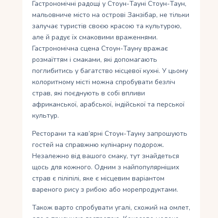
Гастрономічні радощі у Стоун-Тауні Стоун-Таун,
мальовниче місто на острові Занзібар, не тільки
залучає туристів своєю красою та культурою,
але й радує їх смаковими враженнями.
Гастрономічна сцена Стоун-Тауну вражає
розмаїттям і смаками, які допомагають
поглибитись у багатство місцевої кухні. У цьому
колоритному місті можна спробувати безліч
страв, які поєднують в собі впливи
африканської, арабської, індійської та перської
культур.
Ресторани та кав’ярні Стоун-Тауну запрошують
гостей на справжню кулінарну подорож.
Незалежно від вашого смаку, тут знайдеться
щось для кожного. Одним з найпопулярніших
страв є пiлiпiлi, яке є місцевим варіантом
вареного рису з рибою або морепродуктами.
Також варто спробувати угалi, схожий на омлет,