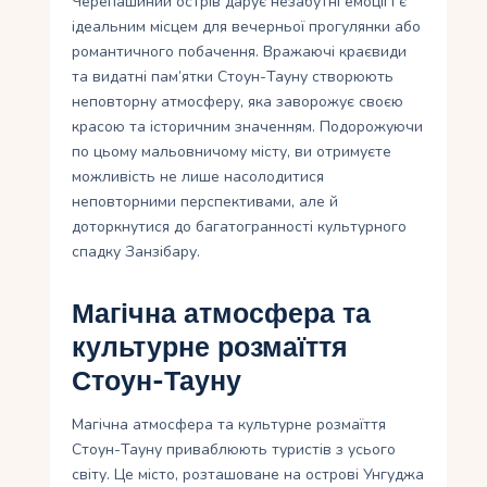
Черепашиний острів дарує незабутні емоції і є
ідеальним місцем для вечерньої прогулянки або
романтичного побачення. Вражаючі краєвиди
та видатні пам’ятки Стоун-Тауну створюють
неповторну атмосферу, яка заворожує своєю
красою та історичним значенням. Подорожуючи
по цьому мальовничому місту, ви отримуєте
можливість не лише насолодитися
неповторними перспективами, але й
доторкнутися до багатогранності культурного
спадку Занзібару.
Магічна атмосфера та
культурне розмаїття
Стоун-Тауну
Магічна атмосфера та культурне розмаїття
Стоун-Тауну приваблюють туристів з усього
світу. Це місто, розташоване на острові Унгуджа