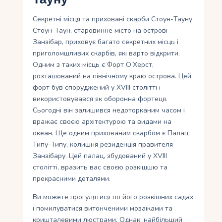
Секретні місця та приховані скарби Стоун-Тауну
Стоун-Таун, старовинне місто на острові
Занзібар, приховує багато секретних місць і
приголомшливих скарбів, які варто відкрити.
Одним з таких місць є Форт О’Херст,
розташований на північному краю острова. Цей
форт був споруджений у XVIII столітті і
використовувався як оборонна фортеця.
Сьогодні він залишився недоторканим часом і
вражає своєю архітектурою та видами на
океан. Ще одним прихованим скарбом є Палац
Типу-Типу, колишня резиденція правителя
Занзібару. Цей палац, збудований у XVIII
столітті, вразить вас своєю розкішшю та
прекрасними деталями.
Ви можете прогулятися по його розкішних садах
і помилуватися витонченими мозаїками та
кришталевими люстрами. Однак, найбільший