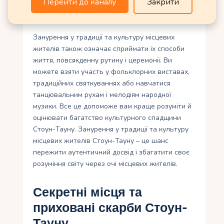
Перейти до каналу
Закрити
користуються жителі Стоун-Тауну протягом
століть.
Занурення у традиції та культуру місцевих
жителів також означає сприймати їх способи
життя, повсякденну рутину і церемонії. Ви
можете взяти участь у фольклорних виставах,
традиційних святкуваннях або навчатися
танцювальним рухам і мелодіям народної
музики. Все це допоможе вам краще розуміти й
оцінювати багатство культурного спадщини
Стоун-Тауну. Занурення у традиції та культуру
місцевих жителів Стоун-Тауну – це шанс
пережити аутентичний досвід і збагатити своє
розуміння свiту через очi мiсцевих жителiв.
Секретні місця та
приховані скарби Стоун-
Тауну