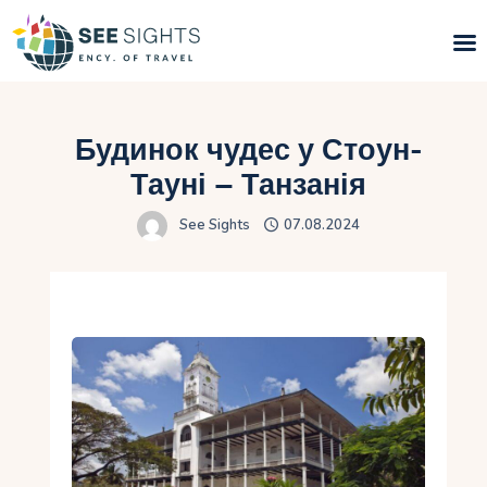
Пошук турів
Будинок чудес у Стоун-
Гарячі тури
Тауні – Танзанія
See Sights
07.08.2024
Типи Турів
Країни
Інфо
Блог
Контакти