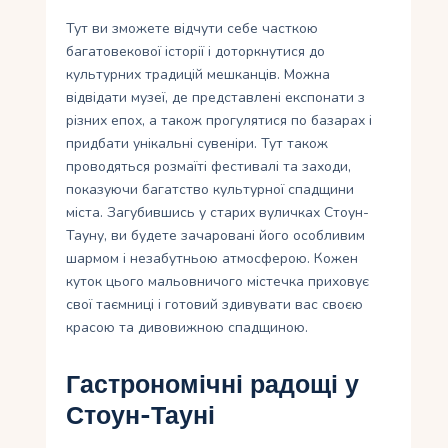
Тут ви зможете відчути себе часткою
багатовекової історії і доторкнутися до
культурних традицій мешканців. Можна
відвідати музеї, де представлені експонати з
різних епох, а також прогулятися по базарах і
придбати унікальні сувеніри. Тут також
проводяться розмаїті фестивалі та заходи,
показуючи багатство культурної спадщини
міста. Загубившись у старих вуличках Стоун-
Тауну, ви будете зачаровані його особливим
шармом і незабутньою атмосферою. Кожен
куток цього мальовничого містечка приховує
свої таємниці і готовий здивувати вас своєю
красою та дивовижною спадщиною.
Гастрономічні радощі у
Стоун-Тауні