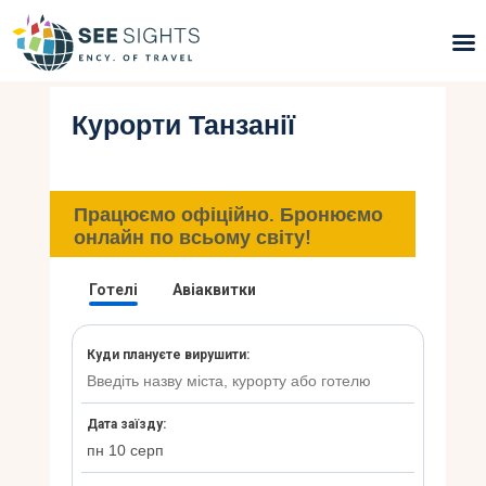
Курорти Танзанії
Пошук турів
Гарячі тури
Працюємо офіційно. Бронюємо
Типи Турів
онлайн по всьому світу!
Країни
Інфо
Блог
Контакти