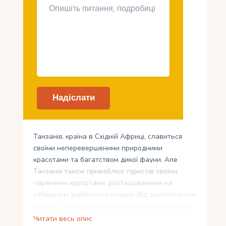
Танзанія, країна в Східній Африці, славиться
своїми неперевершеними природними
красотами та багатством дикої фауни. Але
Танзанія також приваблює туристів своїми
чарівними курортами, розташованими на
узбережжі Індійського океану. Від захоплюючих
пляжів Занзібара до недоторканих резерватів
Мафії, від вихідної точки для сафарі у Аруші до
Читати весь опис