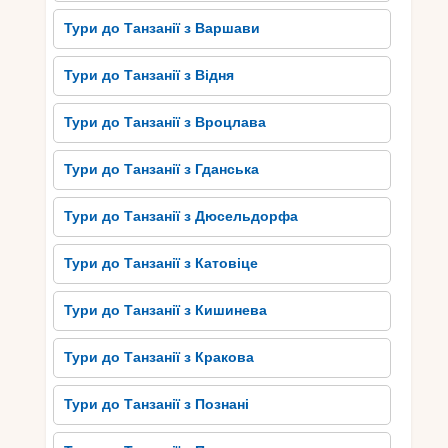
і навіть акул. Для тих, хто не бажає
Тури до Танзанії з Варшави
занурюватися глибоко, є можливість зайнятися
сноркелінгом і досліджувати мальовничі
Тури до Танзанії з Відня
коралові сади прямо з поверхні води.
Окрім дайвінгу, Пемба також славиться своїми
Тури до Танзанії з Вроцлава
водними екскурсіями. Можна взяти участь у
катамаран-подорожах, які дозволять
Тури до Танзанії з Гданська
насолодитися прекрасними видами на океан і
острови навколо. Також популярною активністю
Тури до Танзанії з Дюсельдорфа
є риболовля – на борту комфортабельних
човнів можна поласувати своїми навичками і
Тури до Танзанії з Катовіце
спробувати поймати рибу.
Тури до Танзанії з Кишинева
Загалом, Пемба – це ідеальне місце для
любителів активного відпочинку у воді.
Кришталево чистий океан, розмаїття коралових
Тури до Танзанії з Кракова
рифів і багатство морської флори і фауни
роблять цей район незабутньою пригодою для
Тури до Танзанії з Познані
будь-якого туриста. Незалежно від вашого