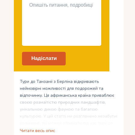
Тури до Танзанії з Берліна відкривають
неймовірні можливості для подорожей та
відпочинку. Ця африканська країна приваблює
своєю розмаїтістю природних ландшафтів,
унікальною дикою фауною та багатою
культурою. У цій статті ми розглянемо незабутні
враження, які можна отримати під час туру до
Танзанії, основні туристичні місця, які варто
Читати весь опис