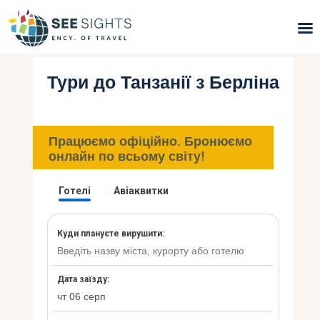
Тури до Танзанії з Берліна
Пошук турів
Гарячі тури
Працюємо офіційно. Бронюємо
Типи Турів
онлайн по всьому світу!
Країни
Інфо
Блог
Контакти