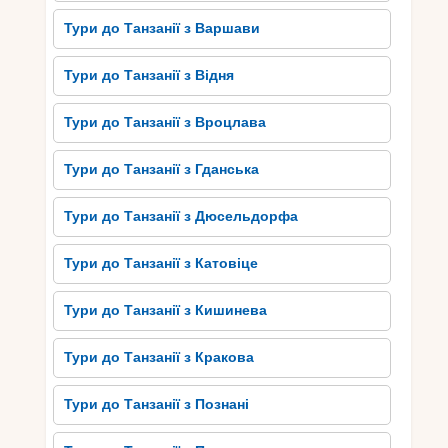
Знаменитий національний парк Серенгеті
Тури до Танзанії з Варшави
приваблює мандрівників з усього світу, оскільки
тут можна побачити безліч видів тварин,
Тури до Танзанії з Відня
включаючи слонів, левів, жирафів та зебр.
Також слід зазначити Нгоронгоро – великий
Тури до Танзанії з Вроцлава
кратер, який визнаний Світовим спадщиною
ЮНЕСКО.
Тури до Танзанії з Гданська
В цьому унікальному екосистемі можна зустріти
розмаїття тварин, таких як носороги, буйволи та
Тури до Танзанії з Дюсельдорфа
гепарди. Багатство флори і фауни Танзанії
нескінченне, а також національні парки Катава
Тури до Танзанії з Катовіце
та Тарангире вражають своєю розмаїттю.
Подорожуючи до Танзанії з Берліна, ви
Тури до Танзанії з Кишинева
отримаєте унікальну можливість побачити це
диво природи своїми очима і залишитися в
Тури до Танзанії з Кракова
захопленні його красою.
Тури до Танзанії з Познані
Традиції та культура