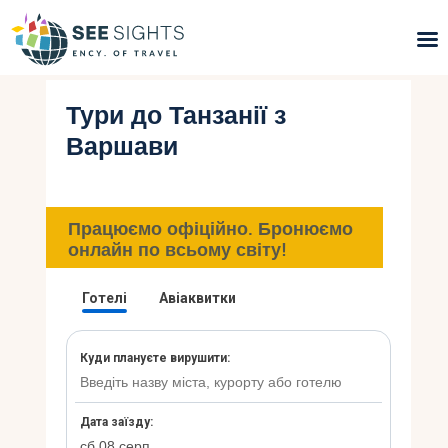
Тури до Танзанії з
Пошук турів
Варшави
Гарячі тури
Типи Турів
Працюємо офіційно. Бронюємо
онлайн по всьому світу!
Країни
Інфо
Блог
Контакти