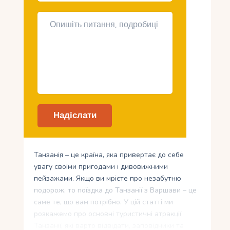
Танзанія – це країна, яка привертає до себе
увагу своїми пригодами і дивовижними
пейзажами. Якщо ви мрієте про незабутню
подорож, то поїздка до Танзанії з Варшави – це
саме те, що вам потрібно. У цій статті ми
розкажемо про основні туристичні атракції
Танзанії, які варто відвідати, заповідники та