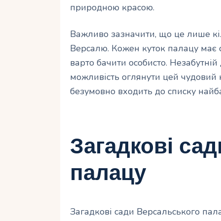
природною красою.
Важливо зазначити, що це лише кі
Версалю. Кожен куток палацу має св
варто бачити особисто. Незабутній
можливість оглянути цей чудовий к
безумовно входить до списку найба
Загадкові са
палацу
Загадкові сади Версальського пал