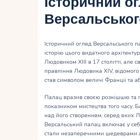
Історичний о
Версальськог
Історичний огляд Версальського п
історію цього видатного архітекту
Людовиком XIII в 17 столітті, але 
правління Людовика XIV, відомого
став символом величі Франції та аб
Палац вразив своєю розкішшю та 
показником мистецтва того часу. 
над його створенням, серед яких 
Версальський палац включає у себе 
стали незаперечними шедеврами а