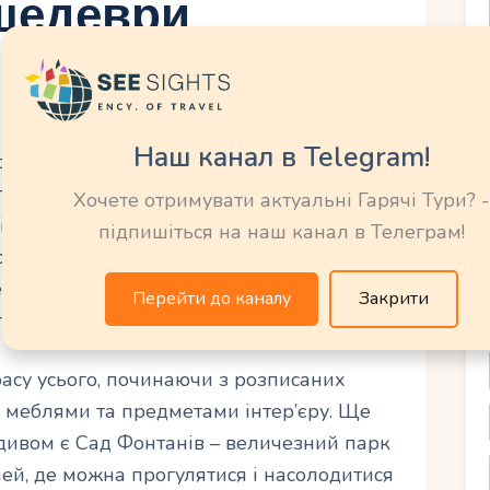
 шедеври
Наш канал в Telegram!
осто захоплюють своєю величчю та
ацу є Холл Дзеркал, який вражає своїми
Хочете отримувати актуальні Гарячі Тури? -
ікальні дзеркала, кришталеві люстри та
підпишіться на наш канал в Телеграм!
орну атмосферу багатства і розкіші. Ще
евром є Королівські апартаменти, які
Перейти до каналу
Закрити
сім’ї.
асу усього, починаючи з розписаних
 меблями та предметами інтер’єру. Ще
ивом є Сад Фонтанів – величезний парк
лей, де можна прогулятися і насолодитися