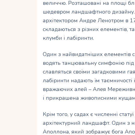
величчю. Розташовані на площі бли
шедевром ландшафтного дизайну.
архітектором Андре Ленотром в 17
складаються з різних елементів, та
клумби і лабіринти.
Один з найвидатніших елементів с
водять танцювальну симфонію під
славляться своїми загадковими гая
лабіринти надають їм таємничості 
вражаючих алей – Алея Мереживна,
і прикрашена живописними кущам
Крім того, у садах є численні стат
архітектурний ландшафт. Один з 
Аполлона, який зображує бога Апо