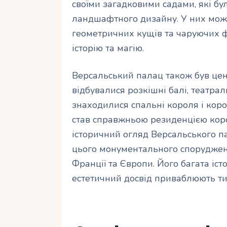
своїми загадковими садами, які б
ландшафтного дизайну. У них можн
геометричних кущів та чаруючих ф
історію та магію.
Версальський палац також був цен
відбувалися розкішні балі, театрал
знаходилися спальні короля і коро
став справжньою резиденцією коро
історичний огляд Версальського п
цього монументального спорудженн
Франції та Європи. Його багата і
естетичний досвід приваблюють тися