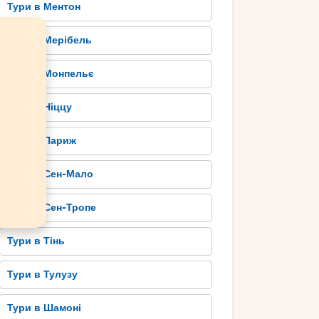
Тури в Ментон
Тури в Мерібель
Тури в Монпельє
Тури в Ніццу
Тури в Париж
Тури в Сен-Мало
Тури в Сен-Тропе
Тури в Тінь
Тури в Тулузу
Тури в Шамоні