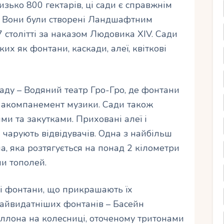
зько 800 гектарів, ці сади є справжнім
 Вони були створені Ландшафтним
 столітті за наказом Людовика XIV. Сади
ких як фонтани, каскади, алеї, квіткові
аду – Водяний театр Гро-Гро, де фонтани
 акомпанемент музики. Сади також
ми та закутками. Приховані алеї і
і чарують відвідувачів. Одна з найбільш
 яка розтягується на понад 2 кілометри
и тополей.
уї і фонтани, що прикрашають їх
найвидатніших фонтанів – Басейн
ллона на колесниці, оточеному тритонами