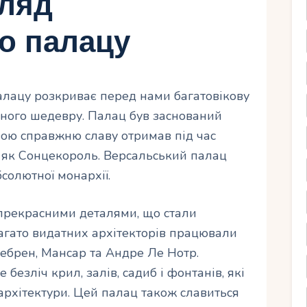
гляд
о палацу
алацу розкриває перед нами багатовікову
рного шедевру. Палац був заснований
свою справжню славу отримав під час
 як Сонцекороль. Версальський палац
солютної монархії.
прекрасними деталями, що стали
Багато видатних архітекторів працювали
Лебрен, Мансар та Андре Ле Нотр.
безліч крил, залів, садиб і фонтанів, які
рхітектури. Цей палац також славиться