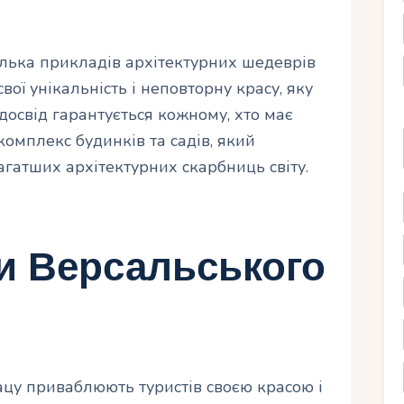
лька прикладів архітектурних шедеврів
ої унікальність і неповторну красу, яку
 досвід гарантується кожному, хто має
омплекс будинків та садів, який
гатших архітектурних скарбниць світу.
ди Версальського
ацу приваблюють туристів своєю красою і