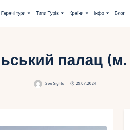
ошук турів
Гарячі тури
Типи Турів
Країни
Інфо
Блог
арячі тури
ипи Турів
раїни
ьський палац (м.
нфо
лог
See Sights
29.07.2024
онтакти
Укр