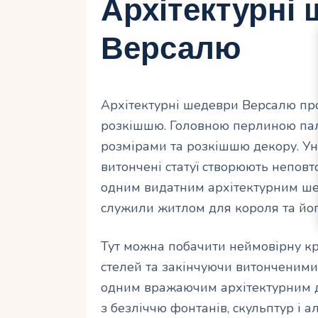
Архітектурні
Версалю
Архітектурні шедеври Версалю пр
розкішшю. Головною перлиною пал
розмірами та розкішшю декору. Ун
витончені статуї створюють неповт
одним видатним архітектурним шед
служили житлом для короля та його 
Тут можна побачити неймовірну кр
стелей та закінчуючи витонченими
одним вражаючим архітектурним д
з безліччю фонтанів, скульптур і а