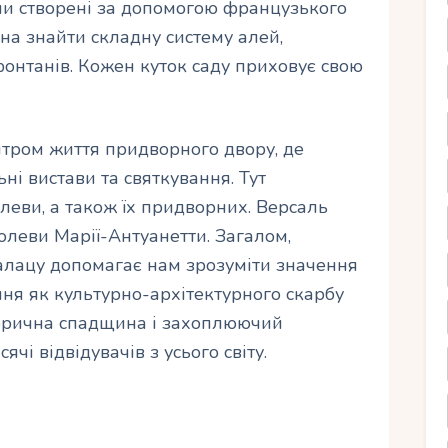
ули створені за допомогою французького
а знайти складну систему алей,
онтанів. Кожен куток саду приховує свою
тром життя придворного двору, де
ьні вистави та святкування. Тут
леви, а також їх придворних. Версаль
леви Марії-Антуанетти. Загалом,
алацу допомагає нам зрозуміти значення
я як культурно-архітектурного скарбу
сторична спадщина і захоплюючий
чі відвідувачів з усього світу.