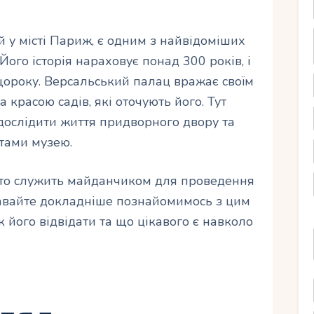
 у місті Париж, є одним з найвідоміших
Його історія нараховує понад 300 років, і
щороку. Версальський палац вражає своїм
красою садів, які оточують його. Тут
дослідити життя придворного двору та
тами музею.
сто служить майданчиком для проведення
Давайте докладніше познайомимось з цим
к його відвідати та що цікавого є навколо