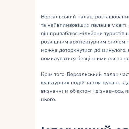
Версальський палац, розташований
та найвпливовіших палаців у світі. 
він приваблює мільйони туристів 
розкішним архітектурним стилем та 
можна доторкнутися до минулого, 
помилуватися безцінними експона
Крім того, Версальський палац ча
культурних подій та святкувань. 
визначним об’єктом і дізнаємось, я
нього.