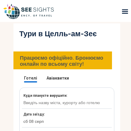
Тури в Целль-ам-Зеє
Пошук турів
Гарячі тури
Працюємо офіційно. Бронюємо
Типи Турів
онлайн по всьому світу!
Країни
Інфо
Блог
Контакти