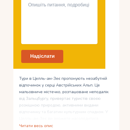
Тури в Целль-ам-Зеє пропонують незабутній
відпочинок у серці Австрійських Альп. Це
мальовниче містечко, розташоване неподалік
від Зальцбургу, привертає туристів своєю
розкішною природою, активними видами
відпочинку та багатим культурним спадком. У
Целль-ам-Зеє ви зможете насолодитися
перебуванням у розкішних готелях та курортах,
Читати весь опис