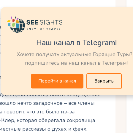
 не только поражает своей потрясающей
е множество тайн и легенд. По одной из
ладает удивительными целебными
и придавать энергию всему организму.
Наш канал в Telegram!
сетителей, приходящих сюда, чтобы
ой этого магического места. Есть еще
Хочете получать актуальные Горящие Туры?
я с историческим событием.
подпишитесь на наш канал в Телеграм!
опада Сент-Клер располагалась крепость,
Перейти в канал
Закрыть
Раваны. Слухи об этом достигли даже
едприняла попытку найти клад. Однако
зошло нечто загадочное – все члены
 говорит, что это было из-за
Клер, которая оберегала сокровища
местные рассказы о духах и феях,