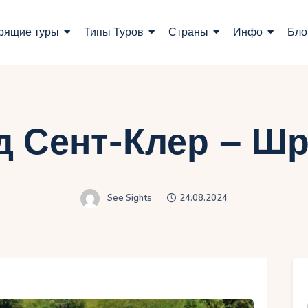
оиск туров
рящие туры
Типы Туров
Страны
Инфо
Бло
орящие туры
ипы Туров
траны
д Сент-Клер – Шр
нфо
лог
See Sights
24.08.2024
онтакты
Укр