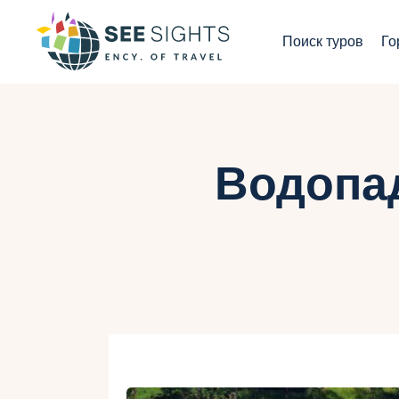
П
Поиск туров
Го
Г
Т
С
Водопа
И
Б
К