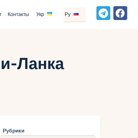
г
Контакты
Укр
Ру
и-Ланка
Рубрики