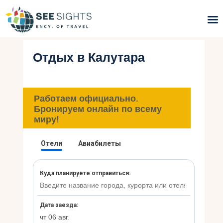
Отдых в Калутара
Поиск туров
Горящие туры
Работаем официально.
Типы Туров
Бронируем онлайн по всему
миру!
Страны
Инфо
Блог
Контакты