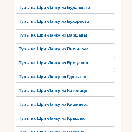
рыба, креветки и другие морепродукты
Туры на Шри-Ланку из Будапешта
готовятся на гриле или в соусах с
экзотическими специями, придающими им
Туры на Шри-Ланку из Бухареста
неповторимый вкус. Также стоит попробовать
карри – традиционное блюдо с мясом или
Туры на Шри-Ланку из Варшавы
овощами, приготовленное с благоухающими
специями и кокосовым молоком.
Туры на Шри-Ланку из Вильнюса
Не упустите возможности отведать хопперс –
Туры на Шри-Ланку из Вроцлава
тонкие рисовые лепешки с яйцом или
кокосовым молоком, которые можно поедать с
Туры на Шри-Ланку из Гданьска
разнообразием сладких или острых соусов. И,
конечно же, не забудьте отведать чудесный
Туры на Шри-Ланку из Катовице
цейлонский чай, который Шри-Ланка считает
своим сокровищем. Благодаря разнообразию
Туры на Шри-Ланку из Кишинева
вкусов и запахов, шри-ланкийская кухня
обязательно очарует ваше гастрономическое
желание.
Туры на Шри-Ланку из Кракова