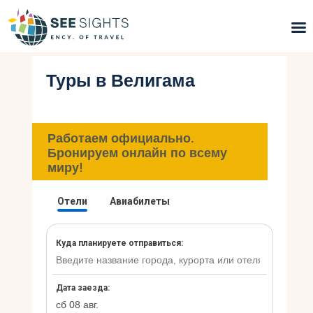
Туры в Велигама
Поиск туров
Горящие туры
Работаем официально.
Типы Туров
Бронируем онлайн по всему
миру!
Страны
Инфо
Блог
Контакты