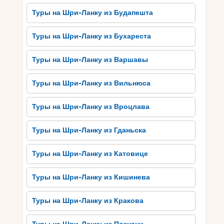
насладиться богатством вкусов и ароматов,
Туры на Шри-Ланку из Будапешта
которые присущи этому региону.
Туры на Шри-Ланку из Бухареста
Велигам славится своими традиционными
блюдами, которые готовятся с использованием
Туры на Шри-Ланку из Варшавы
свежих и натуральных ингредиентов. Вы
сможете попробовать популярное рисовое
блюдо «курры», имеющее разнообразие
Туры на Шри-Ланку из Вильнюса
вкусовых вариаций, включая острое, сладкое и
кислое. Кроме того, в Велигаме есть множество
Туры на Шри-Ланку из Вроцлава
кафе и ресторанов, где можно попробовать
другие национальные блюда, такие как хопперс
Туры на Шри-Ланку из Гданьска
(рисовый кекс) и кутту (дерун). Вкусите
аутентичную шри-ланкийскую кухню в
Туры на Шри-Ланку из Катовице
Велигаме и погрузитесь в этот замечательный
культурный опыт.
Туры на Шри-Ланку из Кишинева
Практические советы для
Туры на Шри-Ланку из Кракова
путешественников в