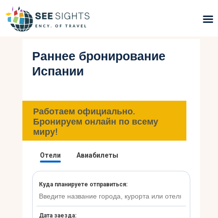
Раннее бронирование
Поиск туров
Испании
Горящие туры
Типы Туров
Работаем официально.
Бронируем онлайн по всему
Страны
миру!
Инфо
Блог
Контакты