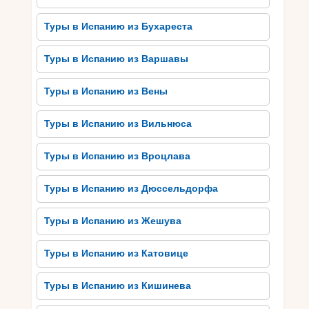
своей неповторимой красотой и оригинальными
формами. Другое место, которое следует
Туры в Испанию из Бухареста
включить в маршрут, это Альказар в Севилье –
резиденция испанских королей с
Туры в Испанию из Варшавы
великолепными садами и украшенной
керамикой. Культурное наследие Испании
Туры в Испанию из Вены
также включает в себя национальную галерею
Прадо в Мадриде, сохранившуюся
Туры в Испанию из Вильнюса
средневековую архитектуру Толедо и многие
другие чудесные места. Отправляйтесь в
Туры в Испанию из Вроцлава
Испанию, чтобы насладиться ее уникальной
культурой и историческим богатством.
Туры в Испанию из Дюссельдорфа
Традиционная кухня
Туры в Испанию из Жешува
Испании: вкусности, которые
Туры в Испанию из Катовице
стоит попробовать
Испания славится своей многослойной и
Туры в Испанию из Кишинева
вкусной кухней, которая поразит любого