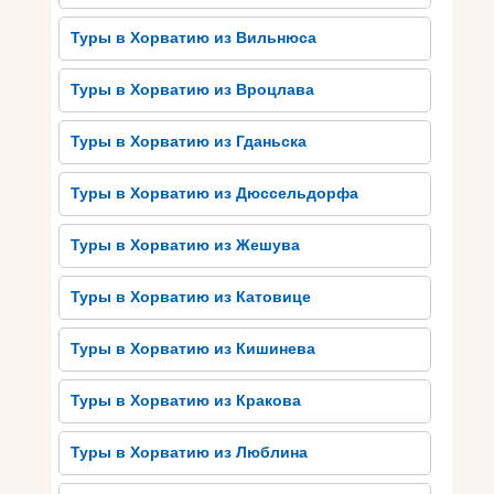
Вы также сможете погрузиться в искусство,
Туры в Хорватию из Вильнюса
посетив галереи и музеи, где представлены
работы известных хорватских художников.
Туры в Хорватию из Вроцлава
Кроме того, Хорватия славится своими
национальными праздниками и фольклорными
Туры в Хорватию из Гданьска
фестивалями, где можно увидеть традиционную
музыку, танцы и костюмы. Погружение в
Туры в Хорватию из Дюссельдорфа
культуру Хорватии позволит вам получить
более глубокое понимание этого
Туры в Хорватию из Жешува
захватывающего края и сделает ваше
путешествие незабываемым.
Туры в Хорватию из Катовице
Вкушайте блюда хорватской
Туры в Хорватию из Кишинева
кухни
Туры в Хорватию из Кракова
Хорватская кухня – это настоящий рай для
любителей вкусной еды. Она сочетает в себе
Туры в Хорватию из Люблина
разнообразные влияния и традиции, что