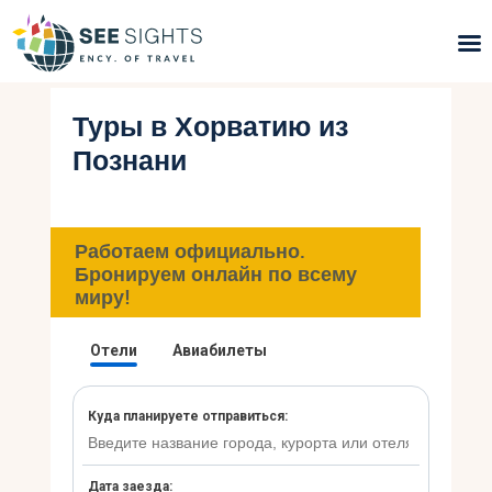
Туры в Хорватию из
Поиск туров
Познани
Горящие туры
Типы Туров
Работаем официально.
Бронируем онлайн по всему
Страны
миру!
Инфо
Блог
Контакты