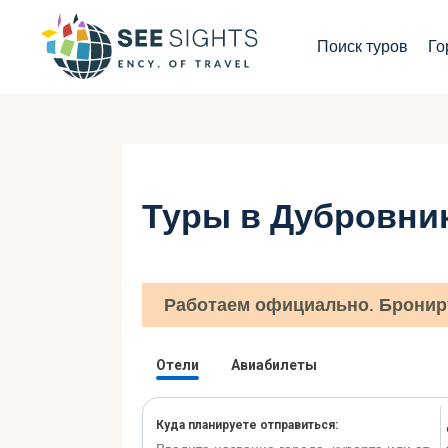
П
Поиск туров
Го
Г
Т
С
Туры в Дубровни
И
Б
Работаем официально. Бронир
К