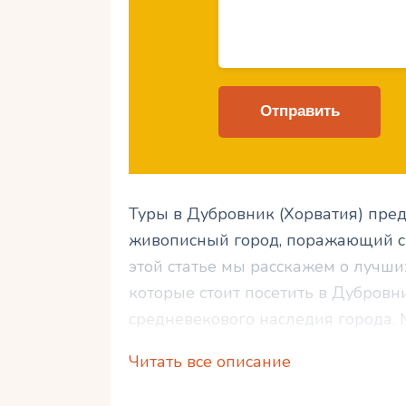
Туры в Дубровник (Хорватия) пре
живописный город, поражающий св
этой статье мы расскажем о лучши
которые стоит посетить в Дубровн
средневекового наследия города.
сокровищах, которые можно смаков
Читать все описание
развлечениях и событиях, которы
требовательных туристов. Если вы