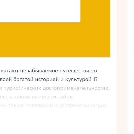
длагают незабываемое путешествие в
оей богатой историей и культурой. В
х туристических достопримечательностях,
ике, а также раскроем тайны
 Мы также поговорим о гастрономических
ать в этом прекрасном месте, а также о
е не оставят равнодушными даже самых
 планируете путешествие в Дубровник, не