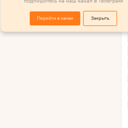
подпишитесь на наш канал в Телеграм!
 вид на город и Адриатическое море.
онтан, украшающий главную площадь
Перейти в канал
Закрыть
мную оборонительную стену, охватывающую
а. Это лишь несколько примеров того, что
ном городе. Дубровник обязательно
 у каждого туриста.
 Дубровника: История и
ка: История и архитектура
историей, предлагает посетителям
ься в средневековый мир. Его
старинными стенами, включен в Список
место привержено сохранению своего