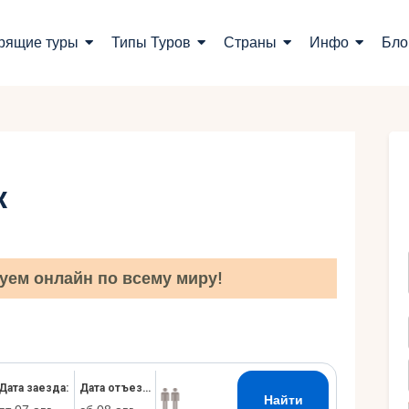
оиск туров
рящие туры
Типы Туров
Страны
Инфо
Бло
орящие туры
ипы Туров
траны
к
нфо
лог
уем онлайн по всему миру!
онтакты
Укр