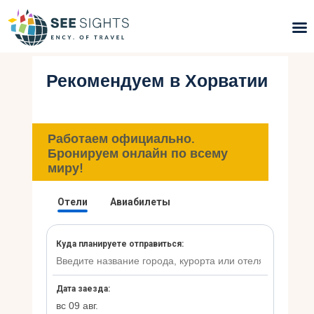
Рекомендуем в Хорватии
Поиск туров
Горящие туры
Работаем официально.
Типы Туров
Бронируем онлайн по всему
миру!
Страны
Инфо
Блог
Контакты