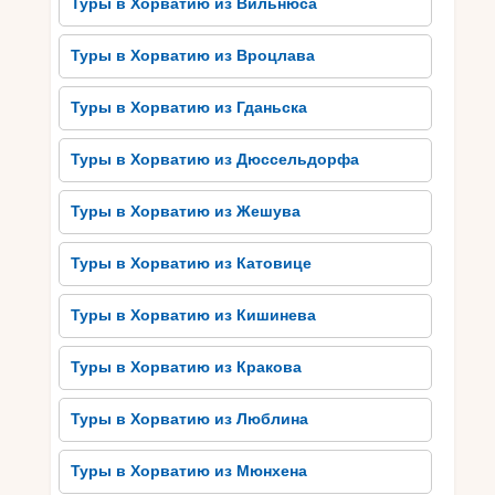
Туры в Хорватию из Вильнюса
Лучшее время для отдыха в
Туры в Хорватию из Вроцлава
Хорватии: советы и
рекомендации
Туры в Хорватию из Гданьска
Хорватия – страна, которая предлагает своим
Туры в Хорватию из Дюссельдорфа
посетителям множество возможностей для
активного и релаксирующего отдыха. Однако,
Туры в Хорватию из Жешува
прежде чем планировать поездку, важно знать,
какое лучшее время для отдыха в этой стране.
Туры в Хорватию из Катовице
Лето (май-сентябрь) является самым
популярным сезоном для отдыха в Хорватии.
Туры в Хорватию из Кишинева
Погода в этот период очень благоприятна для
пляжного отдыха, а также для активных видов
Туры в Хорватию из Кракова
досуга, таких как водные виды спорта. Морская
вода становится достаточно теплой для
Туры в Хорватию из Люблина
удобного купания и серфинга. Кроме того,
летние месяцы предлагают множество
Туры в Хорватию из Мюнхена
фестивалей, концертов и культурных событий,