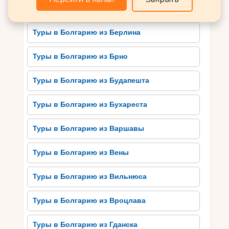
Культурное наследие
Раннее бронирование Болгарии
Болгарии: от
археологических раскопок до
Туры в Болгарию из Берлина
музеев
Туры в Болгарию из Брно
Болгария имеет впечатляющее культурное
наследие, охватывающее археологические
Туры в Болгарию из Будапешта
раскопки и музеи. Страна славится своими
древними цивилизациями, такими как траки,
Туры в Болгарию из Бухареста
римляне и греки. В Болгарии можно посетить
многие археологические зоны, где можно
Туры в Болгарию из Варшавы
увидеть руины древних городов, крепостей и
храмов. Один из самых известных
Туры в Болгарию из Вены
археологических комплексов – Пловдивский
Римский театр, датируемый ІІ веком до н.э. В
Туры в Болгарию из Вильнюса
Болгарии также есть многочисленные музеи,
предлагающие уникальную возможность
Туры в Болгарию из Вроцлава
ознакомиться с богатой историей страны. К
примеру, Национальный археологический музей
Туры в Болгарию из Гданска
в Софии представляет экспозицию с