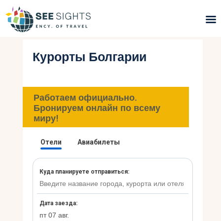
Курорты Болгарии
Поиск туров
Горящие туры
Работаем официально.
Типы Туров
Бронируем онлайн по всему
миру!
Страны
Инфо
Блог
Контакты