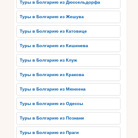
Туры в Болгарию из Дюссельдорфа
Расположенный рядом с горами Старая
Планина, этот курортный район предлагает
Туры в Болгарию из Жешува
множество живописных маршрутов для
прогулок и походов. Здесь можно насладиться
Туры в Болгарию из Катовице
природной красотой густого леса, горных
потоков и панорамными видами на море. Все
Туры в Болгарию из Кишинева
это делает Св. Влас идеальным местом для
желающих совместить отдых на пляже с
Туры в Болгарию из Клуж
обзором культурных и природных
достопримечательностей.
Туры в Болгарию из Кракова
Несебыр: живописный
Туры в Болгарию из Мюнхена
городок на берегу Черного
моря
Туры в Болгарию из Одессы
Несебыр – это живописный городок,
Туры в Болгарию из Познани
расположенный на берегу Черного моря в
Болгарии. Оно привлекает туристов своей
Туры в Болгарию из Праги
неповторимой атмосферой и старинными