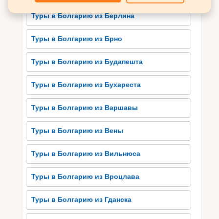
времяпрепровождения, где можно сочетать
отдых на пляже с развлечениями и занятиями
Туры в Болгарию из Берлина
спортом в природной среде.
Туры в Болгарию из Брно
Св. Влас: сочетание истории
Туры в Болгарию из Будапешта
и природной красоты
Туры в Болгарию из Бухареста
Св. Влас – это курортный городок на берегу
Черного моря, сочетающий в себе богатую
историю и природную красоту. Это место
Туры в Болгарию из Варшавы
известно своими прекрасными пляжами и
чистым морем, что привлекает многих
Туры в Болгарию из Вены
отдыхающих. Однако Св. Влас также имеет
богатое историческое наследие, которое можно
Туры в Болгарию из Вильнюса
осмотреть в старинном центре города. Здесь
можно найти древние церкви, археологические
Туры в Болгарию из Вроцлава
раскопки и другие достопримечательности.
Кроме того, природа Св. Влас очаровывает
Туры в Болгарию из Гданска
своей красотой.