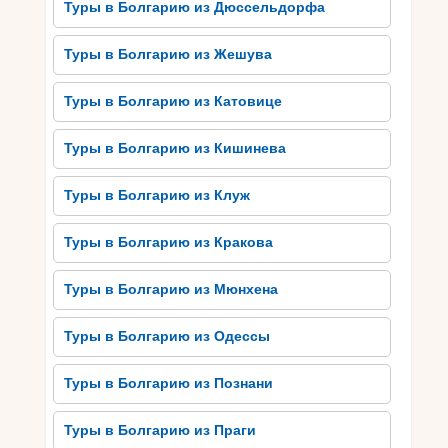
Туры в Болгарию из Дюссельдорфа
историю и искусство. Один из самых
популярных культурных объектов на Солнечном
Туры в Болгарию из Жешува
берегу – древнегреческий археологический
комплекс Несебр, который включен в Список
Туры в Болгарию из Катовице
мирового наследия ЮНЕСКО. Здесь вы сможете
увидеть древнегреческие стелы, храмы и
Туры в Болгарию из Кишинева
другие остатки прошлых эпох.
Кроме того район славится также своими
Туры в Болгарию из Клуж
музеями, где вы сможете познакомиться с
уникальными коллекциями искусства,
Туры в Болгарию из Кракова
археологическими находками и народной
культурой Болгарии. Вы также можете принять
Туры в Болгарию из Мюнхена
участие в организованных экскурсиях, которые
пройдут через самые интересные музеи и
Туры в Болгарию из Одессы
достопримечательности района. Исследование
исторического и культурного богатства
Туры в Болгарию из Познани
Солнечного берега гарантирует незабываемое
путешествие для любителей культуры и
Туры в Болгарию из Праги
искусства.