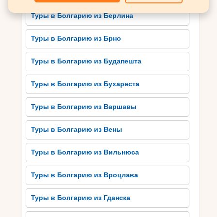
центрами. Кроме того, солнечный берег имеет
Туры в Болгарию из Берлина
широкий выбор ресторанов, кафе и ночных
клубов, где можно отведать вкусную местную
Туры в Болгарию из Брно
кухню и потанцевать до утра. Вечера на
Солнечном берегу всегда наполнены музыкой,
Туры в Болгарию из Будапешта
развлечениями и непревзойденной
атмосферой, гарантирующей незабываемое
семейное развлечение.
Туры в Болгарию из Бухареста
Туры в Болгарию из Варшавы
Культурные сокровища
Солнечного берега:
Туры в Болгарию из Вены
исследование истории и
искусства
Туры в Болгарию из Вильнюса
Солнечный берег, кроме своих великолепных
Туры в Болгарию из Вроцлава
пляжей и развлекательных возможностей,
также предлагает посетителям множество
Туры в Болгарию из Гданска
культурных сокровищ. Этот курортный район
дает уникальную возможность исследовать