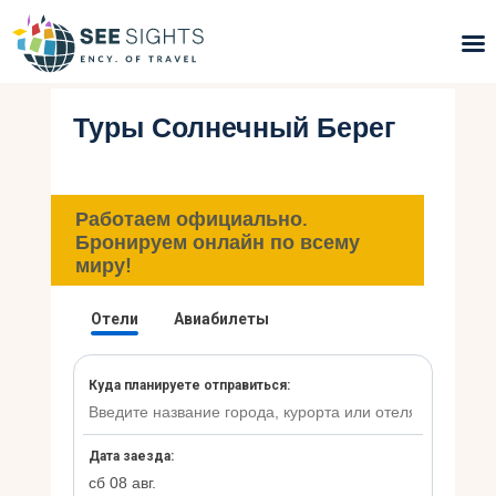
Туры Солнечный Берег
Поиск туров
Горящие туры
Работаем официально.
Типы Туров
Бронируем онлайн по всему
миру!
Страны
Инфо
Блог
Контакты