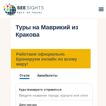
Туры на Маврикий из
Поиск туров
Кракова
Горящие туры
Типы Туров
Работаем официально.
Бронируем онлайн по всему
Страны
миру!
Инфо
Блог
Контакты