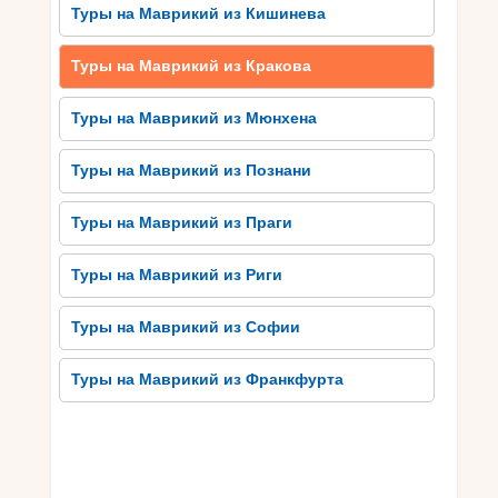
Туры на Маврикий из Кишинева
вкусной кухней. Лучшие туристические места
Маврикия обязательно оставят незабываемое
Туры на Маврикий из Кракова
впечатление у каждого путешествующего.
Туры на Маврикий из Мюнхена
Отдых на роскошных пляжах
Маврикия
Туры на Маврикий из Познани
Маврикий славится своими роскошными
Туры на Маврикий из Праги
пляжами, привлекающими туристов со всего
мира. Здесь вы сможете насладиться теплой
Туры на Маврикий из Риги
тропической погодой, синим бездонным
океаном и белым песком. Пляжи Маврикия
Туры на Маврикий из Софии
являются настоящим райским уголком, где
можно расслабиться и насладиться
Туры на Маврикий из Франкфурта
спокойствием и гармонией. Многие гостиницы и
курорты расположены прямо напротив пляжа,
что позволяет гостям наслаждаться красотой
моря в любое время.