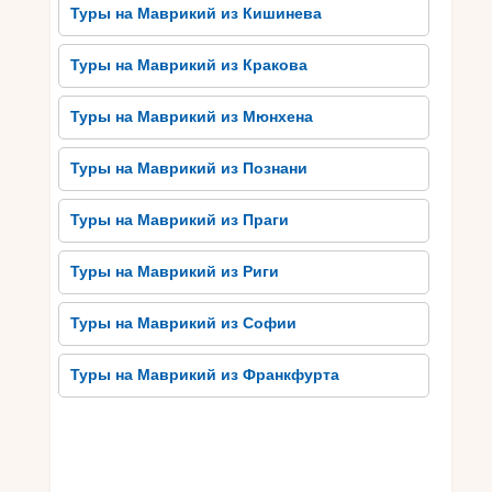
оставляют незабываемое впечатление.
Туры на Маврикий из Кишинева
История Маврикия и его
Туры на Маврикий из Кракова
культурное наследие
Туры на Маврикий из Мюнхена
Маврикий – остров, обогащенный историей и
культурным наследием. Его история начинается
Туры на Маврикий из Познани
с давних времен, когда остров был заселен
арабами, португальцами, голландцами и
Туры на Маврикий из Праги
французами. Это разнообразие культур
повлияло на архитектуру, язык, искусство и
Туры на Маврикий из Риги
традиции Маврикия. Одним из самых
выдающихся памятников истории острова
Туры на Маврикий из Софии
является Крепость Фредерика Генриха,
построенная голландцами в 17 веке.
Туры на Маврикий из Франкфурта
Другим выдающимся наследием является Гранд
Бассин – священное место для индуистов, где
расположен огромный кратер озеро,
выкопанный в скалах. Также Маврикий