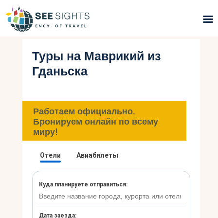
Туры на Маврикий из
Поиск туров
Гданьска
Горящие туры
Типы Туров
Работаем официально.
Бронируем онлайн по всему
Страны
миру!
Инфо
Блог
Контакты