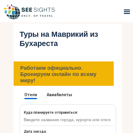
Туры на Маврикий из
Поиск туров
Бухареста
Горящие туры
Типы Туров
Работаем официально.
Бронируем онлайн по всему
Страны
миру!
Инфо
Блог
Контакты