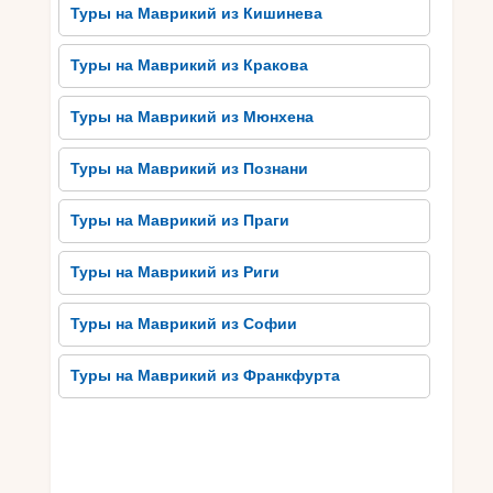
чистой лагуны Блю Бэй и острова Сандрж
Туры на Маврикий из Кишинева
Айленд с его прекрасным коралловым рифом.
Лучшие туристические достопримечательности
Туры на Маврикий из Кракова
на Маврикии непременно оставят
незабываемые воспоминания об этом райском
Туры на Маврикий из Мюнхена
острове.
Туры на Маврикий из Познани
История Маврикия и его
культурное наследие
Туры на Маврикий из Праги
История Маврикия и его культурное наследие
Туры на Маврикий из Риги
имеют глубокие корни, уходящие далеко в
прошлое. Остров был заселен еще в VII веке
Туры на Маврикий из Софии
феникийцами, а затем подчинялся
португальцам, голландцам и французам. В 1810
Туры на Маврикий из Франкфурта
году остров был захвачен Великобританией и
остался ее колонией до обретения
независимости в 1968 году. Эта многовековая
история оставила свое влияние на культуру
Маврикия.