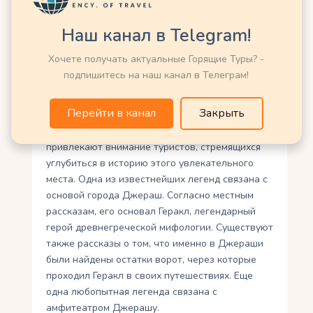
Запомните – Джерашский амфитеатр – это
источник незабываемого опыта для всех
Наш канал в Telegram!
любителей истории и культурного наследия.
Хочете получать актуальные Горящие Туры? -
подпишитесь на наш канал в Телеграм!
Тайны и легенды
древнего города Джераш
Перейти в канал
Закрыть
Тайны и легенды древнего города Джераш
привлекают внимание туристов, стремящихся
углубиться в историю этого увлекательного
места. Одна из известнейших легенд связана с
основой города Джераш. Согласно местным
рассказам, его основал Геракл, легендарный
герой древнегреческой мифологии. Существуют
также рассказы о том, что именно в Джераши
были найдены остатки ворот, через которые
проходил Геракл в своих путешествиях. Еще
одна любопытная легенда связана с
амфитеатром Джерашу.