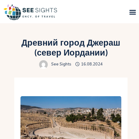
Поиск туров
Древний город Джераш
Горящие туры
(север Иордании)
See Sights
16.08.2024
Типы Туров
Страны
Инфо
Блог
Контакты