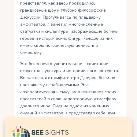
представлял, как здесь проводились
грандиозные шоу и глубоко философские
дискуссии. Прогуливаясь по плацдарму
амфитеатра, я заметил многочисленные
статуэтки и скульптуры, изображающие богинь,
героев и исторических фигур. Каждое из них
имело свою историческую ценность и
символику.
Это было нечто удивительное – сочетание
искусства, культуры и исторического контекста.
Впечатления от амфитеатра Джераш были по-
настоящему незабываемыми. Эта
археологическая жемчужина впитывает своих
посетителей в свою неповторимую атмосферу
древнего мира. Сидя на одном из каменных
сидений амфитеатра, я представлял себе шум
зрительской толпы, радостям артистических
выступлений и загадочностей прошлого,
охватывавших это магическое место.