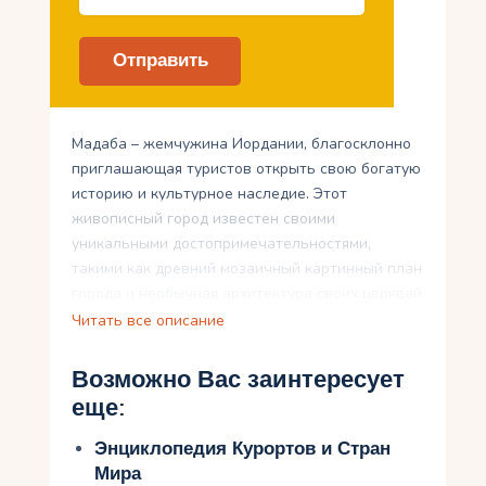
Мадаба – жемчужина Иордании, благосклонно
приглашающая туристов открыть свою богатую
историю и культурное наследие. Этот
живописный город известен своими
уникальными достопримечательностями,
такими как древний мозаичный картинный план
города и необычная архитектура своих церквей
и соборов. Но Мадаба – это не только место для
Читать все описание
образования, но и для удовлетворения вкуса.
Здесь можно насладиться традиционной едой,
Возможно Вас заинтересует
которая не оставит равнодушными гурманов. А
еще:
чтобы сблизиться с Мадабой еще ближе,
следует исследовать город как настоящий
Энциклопедия Курортов и Стран
местный житель. Вперед, давайте раскроем
Мира