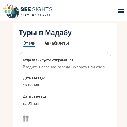
Туры в Мадабу
Поиск туров
Горящие туры
Типы Туров
Страны
Инфо
Блог
Контакты