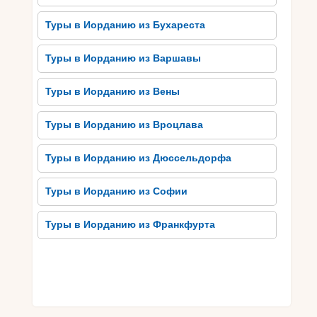
в 6 веке, известен своими удивительными
мозаиками, изображающими карты Иерусалима
Туры в Иорданию из Бухареста
и других святых мест. Еще одна популярная
достопримечательность – это Мечеть Аль-
Туры в Иорданию из Варшавы
Хадра, поражающая своей архитектурой и
расположением на главной площади города.
Туры в Иорданию из Вены
Кроме того, Мадаба владеет
Туры в Иорданию из Вроцлава
непревзойденными римскими руинами, среди
которых выдающееся археологическое место –
Туры в Иорданию из Дюссельдорфа
Кардо Максимус. Это живописное место
сохранило уникальную колоннаду и римские
Туры в Иорданию из Софии
мозаики. Также стоит посетить Монастырь
Святого Иордана, где можно насладиться
Туры в Иорданию из Франкфурта
спокойствием и красотой природы. Самыми
выдающимися достопримечательностями
Мадабы является своеобразное воплощение
исторической и культурной ценностей этого
замечательного города.