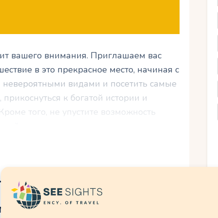
тоит вашего внимания. Приглашаем вас
ествие в это прекрасное место, начиная с
 невероятными видами и посетить самые
 прикоснуться к богатой истории и
роме того, не упустите возможность
 этой страны, поражающую своими
мся полноценным путешествием в
интересует еще:
е следует посетить
 Мира
ит посетить, поскольку страна предлагает