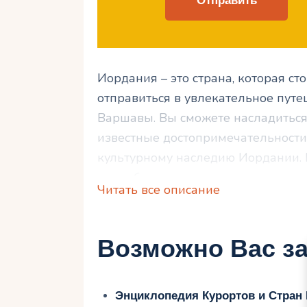
Иордания – это страна, которая с
отправиться в увлекательное путеш
Варшавы. Вы сможете насладиться
известные достопримечательности,
культурному наследию Иордании. К
попробовать традиционную кухню
Читать все описание
вкусами. Давайте вместе наслади
Иорданию из Варшавы!
Возможно Вас за
Иордания: место, которо
Энциклопедия Курортов и Стран
Иордания – это место, которое сто