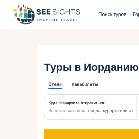
П
Поиск туров
Го
Г
Т
С
Туры в Иорданию
И
Б
К