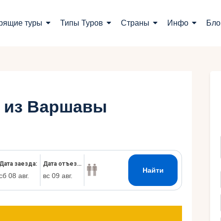
оиск туров
рящие туры
Типы Туров
Страны
Инфо
Бло
орящие туры
ипы Туров
траны
 из Варшавы
нфо
лог
онтакты
Укр