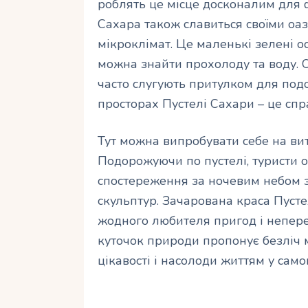
роблять це місце досконалим для 
Сахара також славиться своїми оа
мікроклімат. Це маленькі зелені ос
можна знайти прохолоду та воду. 
часто слугують притулком для под
просторах Пустелі Сахари – це сп
Тут можна випробувати себе на вит
Подорожуючи по пустелі, туристи 
спостереження за ночевим небом з
скульптур. Зачарована краса Пуст
жодного любителя пригод і непер
куточок природи пропонує безліч 
цікавості і насолоди життям у самом