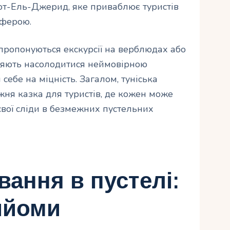
Чот-Ель-Джерид, яке приваблює туристів
сферою.
ропонуються екскурсії на верблюдах або
оляють насолодитися неймовірною
ебе на міцність. Загалом, туніська
жня казка для туристів, де кожен може
свої сліди в безмежних пустельних
ання в пустелі:
ийоми