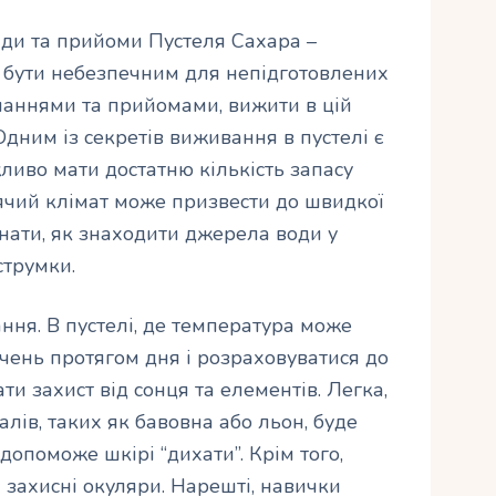
ади та прийоми Пустеля Сахара –
е бути небезпечним для непідготовлених
наннями та прийомами, вижити в цій
Одним із секретів виживання в пустелі є
иво мати достатню кількість запасу
арячий клімат може призвести до швидкої
 знати, як знаходити джерела води у
струмки.
ння. В пустелі, де температура може
чень протягом дня і розраховуватися до
и захист від сонця та елементів. Легка,
лів, таких як бавовна або льон, буде
допоможе шкірі “дихати”. Крім того,
 захисні окуляри. Нарешті, навички