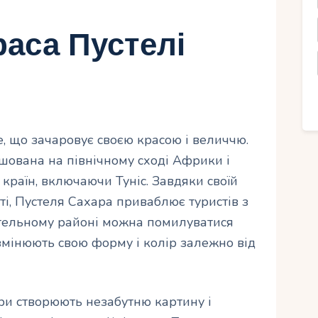
раса Пустелі
, що зачаровує своєю красою і величчю.
ашована на північному сході Африки і
 країн, включаючи Туніс. Завдяки своїй
і, Пустеля Сахара приваблює туристів з
устельному районі можна помилуватися
мінюють свою форму і колір залежно від
ори створюють незабутню картину і