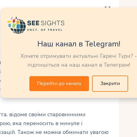
акції у туніській
ри
Наш канал в Telegram!
стині Сахари пропонують незабутні пригоди
Хочете отримувати актуальні Гарячі Тури? -
ики та природи. Одним з найпопулярніших
підпишіться на наш канал в Телеграм!
зер, розташована серед безмежних
ожуть насолодитися приємними
Перейти до каналу
Закрити
ся в атмосферу спокою та гармонії з
гга, відоме своїми старовинними
рою, яка переносить в минуле і
лізацій. Також не можна обминати увагою