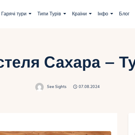
ошук турів
Гарячі тури
Типи Турів
Країни
Інфо
Блог
арячі тури
ипи Турів
раїни
стеля Сахара – Ту
нфо
лог
See Sights
07.08.2024
онтакти
Укр