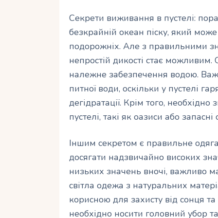
Секрети виживання в пустелі: пор
безкрайній океан піску, який мож
подорожніх. Але з правильними з
непростій дикості стає можливим. 
належне забезпечення водою. Важл
питної води, оскільки у пустелі г
дегідратації. Крім того, необхідно
пустелі, такі як оазиси або запасні 
Іншим секретом є правильне одяга
досягати надзвичайно високих зна
низьких значень вночі, важливо мат
світла одежа з натуральних матеріа
корисною для захисту від сонця та 
необхідно носити головний убор та