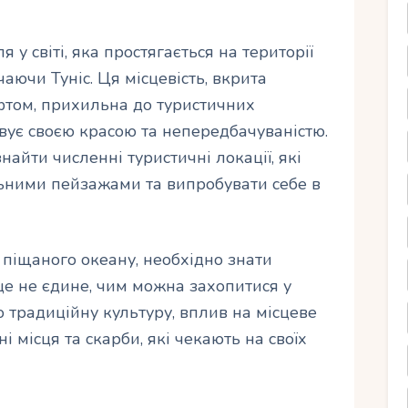
 у світі, яка простягається на території
аючи Туніс. Ця місцевість, вкрита
том, прихильна до туристичних
вує своєю красою та непередбачуваністю.
найти численні туристичні локації, які
льними пейзажами та випробувати себе в
піщаного океану, необхідно знати
це не єдине, чим можна захопитися у
ю традиційну культуру, вплив на місцеве
і місця та скарби, які чекають на своїх