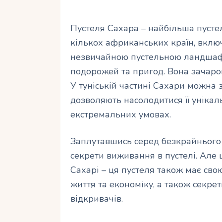
Пустеля Сахара – найбільша пустеля
кількох африканських країн, включ
незвичайною пустельною ландшаф
подорожей та пригод. Вона зачаро
У туніській частині Сахари можна з
дозволяють насолодитися її уніка
екстремальних умовах.
Заплутавшись серед безкрайнього 
секрети виживання в пустелі. Але 
Сахарі – ця пустеля також має сво
життя та економіку, а також секретн
відкривачів.