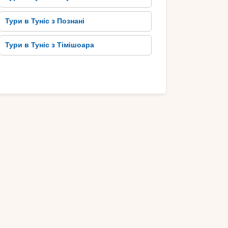
Тури в Туніс з Познані
Тури в Туніс з Тімішоара