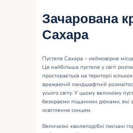
Зачарована к
Сахара
Пустеля Сахара – неймовірне місце
Ця найбільша пустеля у світі розт
простирається на території кількох
вражаючій ландшафтній розмаїтост
усього світу. У цьому великому п
безкраєми піщаними дюнами, які з
освітлення сонцем.
Величезні хвилеподібні песчані г