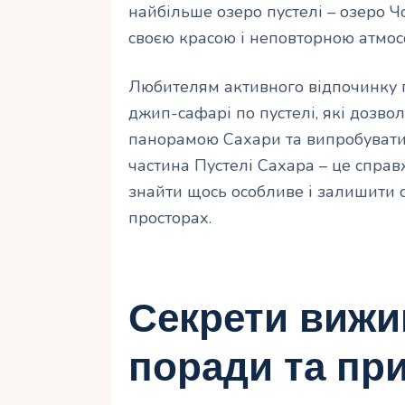
найбільше озеро пустелі – озеро 
своєю красою і неповторною атмо
Любителям активного відпочинку п
джип-сафарі по пустелі, які дозв
панорамою Сахари та випробувати с
частина Пустелі Сахара – це справ
знайти щось особливе і залишити 
просторах.
Секрети вижив
поради та пр