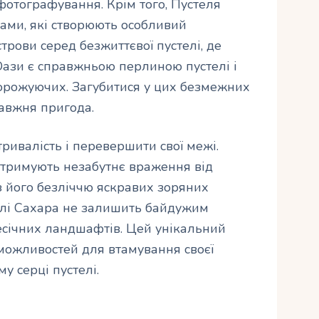
фотографування. Крім того, Пустеля
зами, які створюють особливий
трови серед безжиттєвої пустелі, де
Оази є справжньою перлиною пустелі і
орожуючих. Загубитися у цих безмежних
равжня пригода.
ривалість і перевершити свої межі.
отримують незабутнє враження від
 його безліччю яскравих зоряних
елі Сахара не залишить байдужим
есічних ландшафтів. Цей унікальний
можливостей для втамування своєї
у серці пустелі.