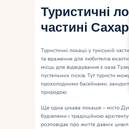
Туристичні лок
частині Саха
Туристичні локації у туніській ча
та враження для любителів екзот
місць для відвідування є оаза Ту
пустельних пісків. Тут туристи м
прохолодними басейнами, занурити
природою.
Ще одна цікава локація – місто Ду
будівлями і традиційною архітекту
розповідає про життя давніх циві