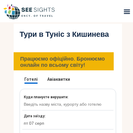
Тури в Туніс з Кишинева
Пошук турів
Гарячі тури
Працюємо офіційно. Бронюємо
Типи Турів
онлайн по всьому світу!
Країни
Інфо
Блог
Контакти