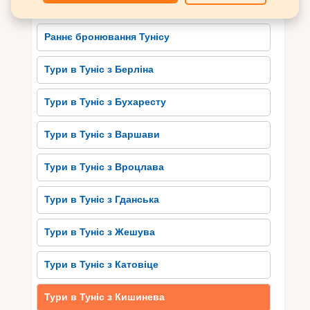
Готелі Тунісу
красу на власні очі. Починаючи з відвідування
археологічного комплексу Картаго, ви зможете
Раннє бронювання Тунісу
побачити руїни фенікійського і римського
мистецтва, які датуються третім століттям до
Тури в Туніс з Берліна
н.е.
Чарівне місто Сус, з його горою Бузака та
Тури в Туніс з Бухаресту
мечеттю Зейтуна, також захоплює своєю
архітектурою та історичним значенням. Ви
Тури в Туніс з Варшави
також не можете пропустити мальовниче
оазисне місто Тозер, яке славиться своїми
Тури в Туніс з Вроцлава
джерелами та касбами. Ваша подорож по
культурному спадщину Тунісу буде наповнена
Тури в Туніс з Гданська
захоплюючими історичними фактами та
неперевершеними краєвидами, які залишать
Тури в Туніс з Жешува
незабутнє враження у вашому серці.
Тури в Туніс з Катовіце
Безмежне Середземномор’я:
пляжний відпочинок на
Тури в Туніс з Кишинева