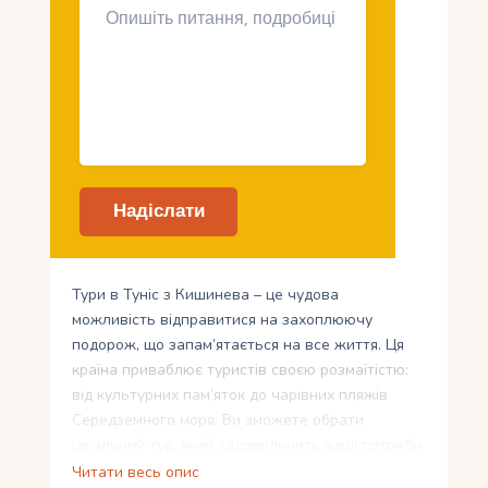
Тури в Туніс з Кишинева – це чудова
можливість відправитися на захоплюючу
подорож, що запам’ятається на все життя. Ця
країна приваблює туристів своєю розмаїтістю:
від культурних пам’яток до чарівних пляжів
Середземного моря. Ви зможете обрати
ідеальний тур, який задовольнить ваші потреби
та бажання. Досліджуйте багату культурну
Читати весь опис