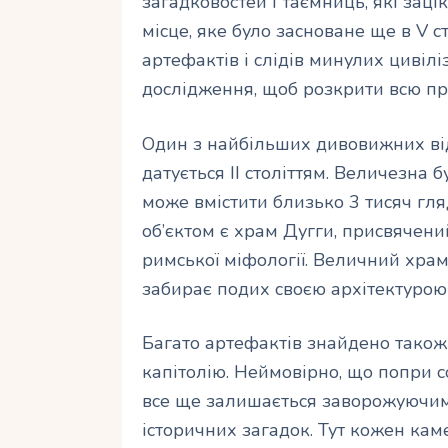
загадковостей і таємниць, які заці
місце, яке було засноване ще в V ст
артефактів і слідів минулих цивіл
дослідження, щоб розкрити всю п
Один з найбільших дивовижних від
датується ІІ століттям. Величезна 
може вмістити близько 3 тисяч гл
об’єктом є храм Дугги, присвячени
римської міфології. Величний храм
забирає подих своєю архітектуро
Багато артефактів знайдено також
капітолію. Неймовірно, що попри с
все ще залишається заворожуючим 
історичних загадок. Тут кожен кам