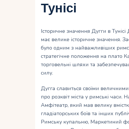
Тунісі
Історичне значення Дугги в Тунісі 
має велике історичне значення. Зас
було одним з найважливіших римсь
стратегічне положення на плато 
торговельні шляхи та забезпечува
силу.
Дугга славиться своїми величними 
про розквіт міста у римські часи.
Амфітеатр, який мав велику вмістк
гладіаторських боїв та інших публі
Римську купальню, Маркетиний фор