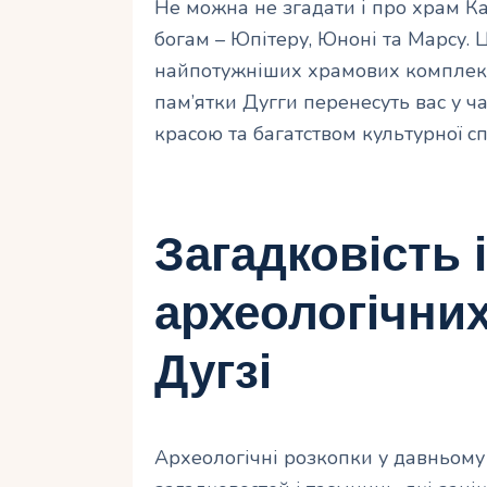
Не можна не згадати і про храм К
богам – Юпітеру, Юноні та Марсу. 
найпотужніших храмових комплексі
пам’ятки Дугги перенесуть вас у ч
красою та багатством культурної с
Загадковість 
археологічних
Дугзі
Археологічні розкопки у давньому 