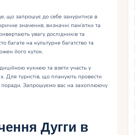
сце, що запрошує до себе зануритися в
сторичне значення, визначні пам’ятки та
ривертають увагу дослідників та
сто багате на культурне багатство та
ожен його куток.
диційною кухнею та взяти участь у
х. Для туристів, що планують провести
ні поради. Запрошуємо вас на захоплюючу
чення Дугги в