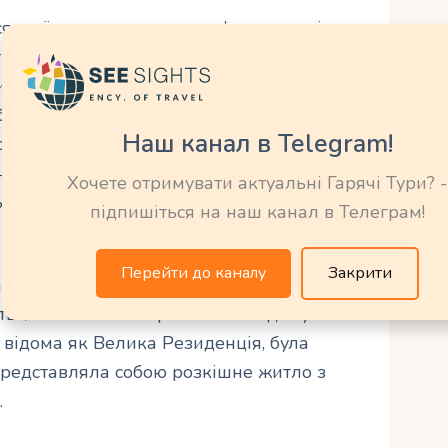
ся своїми визначними пам’ятками, які
ніших споруд є амфітеатр Дугги, який був
 римський амфітеатр має величезну
 близько 3500 глядачів. Він досі вражає
Наш канал в Telegram!
стовується для проведення концертів та
ачимим пам’ятником є Форум Дугги –
Хочете отримувати актуальні Гарячі Тури? -
ь знаходилася ринкова площа та публічні
підпишіться на наш канал в Телеграм!
Перейти до каналу
Закрити
 ряди колон, які свідчать про колишню
иться також своїми розкопками домус –
 відома як Велика Резиденція, була
представляла собою розкішне житло з
.