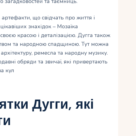
о загадковостей та таємниць.
 артефакти, що свідчать про життя і
цікавіших знахідок – Мозаїка
своєю красою і деталізацією. Дугга також
ством та народною спадщиною. Тут можна
архітектуру, ремесла та народну музику.
одавні обряди та звичаї, які привертають
ва кул
ятки Дугги, які
ти