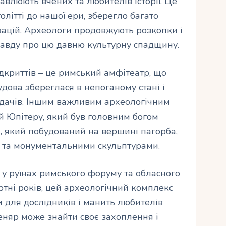
кавлюють вчених та любителів історії. Це
олітті до нашої ери, зберегло багато
ізацій. Археологи продовжують розкопки і
равду про цю давню культурну спадщину.
криттів – це римський амфітеатр, що
будова збереглася в непоганому стані і
ядачів. Іншим важливим археологічним
й Юпітеру, який був головним богом
, який побудований на вершині пагорба,
ю та монументальними скульптурами.
 у руїнах римського форуму та обласного
отні років, цей археологічний комплекс
для дослідників і манить любителів
еняр може знайти своє захоплення і