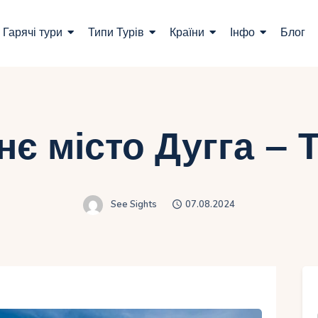
ошук турів
Гарячі тури
Типи Турів
Країни
Інфо
Блог
арячі тури
ипи Турів
раїни
нє місто Дугга – Т
нфо
лог
See Sights
07.08.2024
онтакти
Укр