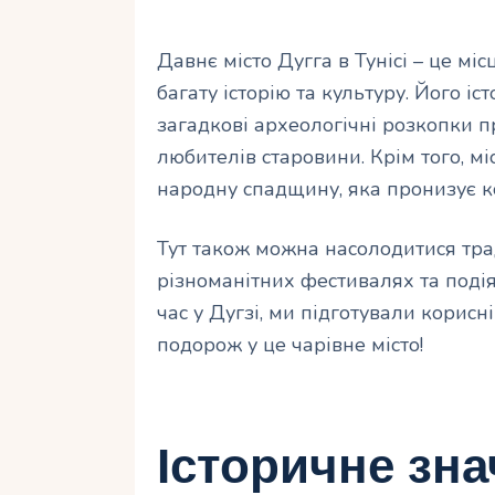
Давнє місто Дугга в Тунісі – це мі
багату історію та культуру. Його і
загадкові археологічні розкопки п
любителів старовини. Крім того, мі
народну спадщину, яка пронизує к
Тут також можна насолодитися тра
різноманітних фестивалях та подія
час у Дугзі, ми підготували корис
подорож у це чарівне місто!
Історичне зна