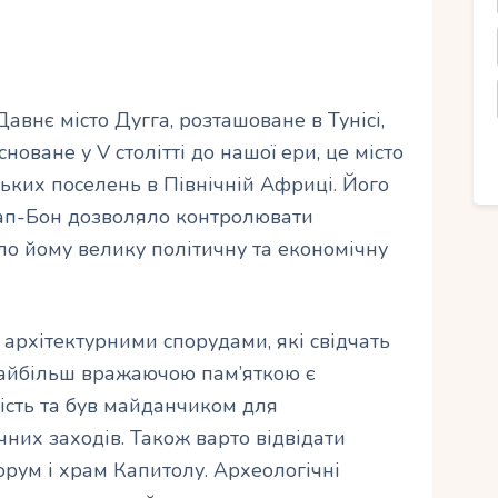
Давнє місто Дугга, розташоване в Тунісі,
новане у V столітті до нашої ери, це місто
ких поселень в Північній Африці. Його
Кап-Бон дозволяло контролювати
ло йому велику політичну та економічну
архітектурними спорудами, які свідчать
 Найбільш вражаючою пам’яткою є
ість та був майданчиком для
чних заходів. Також варто відвідати
ум і храм Капитолу. Археологічні