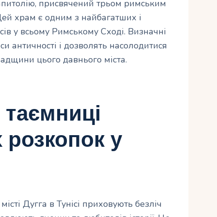
апитолію, присвячений трьом римським
Цей храм є одним з найбагатших і
в у всьому Римському Сході. Визначні
аси античності і дозволять насолодитися
падщини цього давнього міста.
і таємниці
 розкопок у
місті Дугга в Тунісі приховують безліч