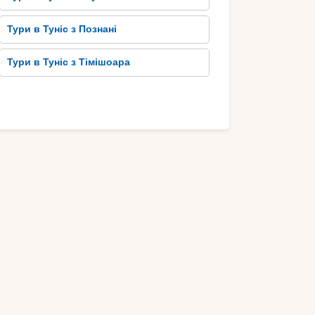
Тури в Туніс з Познані
Тури в Туніс з Тімішоара