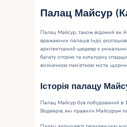
Палац Майсур (Ка
Палац Майсур, також відомий як А
вражаючих палаців Індії, розташов
архітектурний шедевр є унікальни
багату історію та культурну спадщ
визначною пам’яткою міста, щорічн
Історія палацу Майс
Палац Майсур був побудований в 1
Водеярів, які правили Майсуром по
Палац залишався резиденцією коро