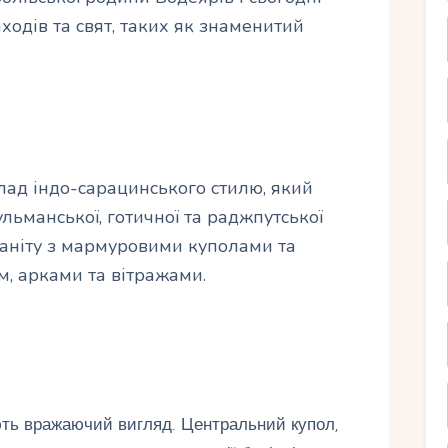
ходів та свят, таких як знаменитий
ад індо-сарацинського стилю, який
ульманської, готичної та раджпутської
раніту з мармуровими куполами та
, арками та вітражами.
ють вражаючий вигляд. Центральний купол,