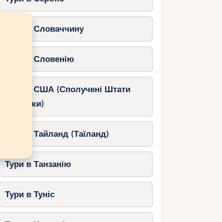
Тури в Словаччину
Тури в Словенію
Тури в США (Сполучені Штати
Америки)
Тури в Тайланд (Таїланд)
Тури в Танзанію
Тури в Туніс