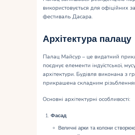
використовується для офіційних за
фестиваль Дасара.
Архітектура палацу
Палац Майсур – це видатний прикл
поєднує елементи індуїстської, мус
архітектури. Будівля виконана з г
прикрашена складним різьбленням
Основні архітектурні особливості:
Фасад
Величні арки та колони створю