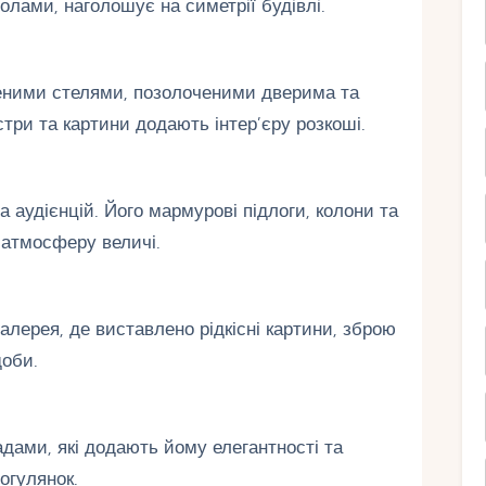
лами, наголошує на симетрії будівлі.
еними стелями, позолоченими дверима та
три та картини додають інтер’єру розкоші.
 аудієнцій. Його мармурові підлоги, колони та
 атмосферу величі.
алерея, де виставлено рідкісні картини, зброю
доби.
дами, які додають йому елегантності та
огулянок.