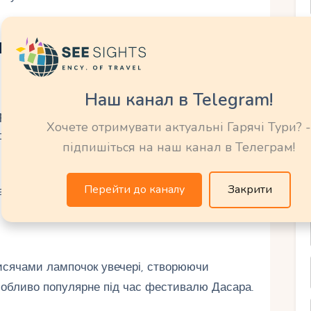
лаці Майсур
Наш канал в Telegram!
и та кімнати палацу. Аудіогіди та екскурсії
Хочете отримувати актуальні Гарячі Тури? -
 історію та архітектуру.
підпишіться на наш канал в Телеграм!
Перейти до каналу
Закрити
ти, такі як картини Раджі Раві Варми, одного з
исячами лампочок увечері, створюючи
обливо популярне під час фестивалю Дасара.