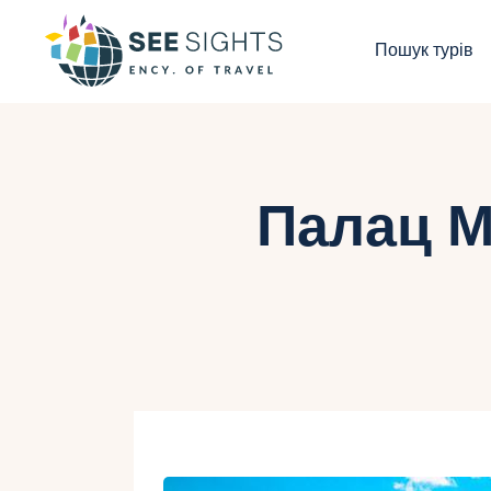
П
Пошук турів
Г
Т
К
Палац М
І
Б
К