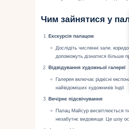
Чим зайнятися у па
Екскурсія палацом
Дослідіть численні зали, коридор
допоможуть дізнатися більше про
Відвідування художньої галереї
Галерея включає рідкісні експона
найвідоміших художників Індії.
Вечірнє підсвічування
Палац Майсур висвітлюється т
незабутнє видовище. Це шоу ос