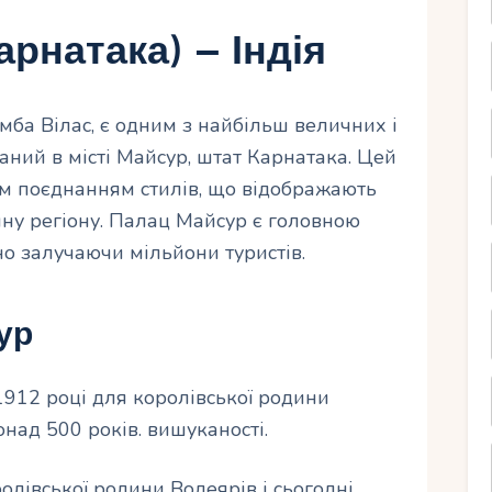
рнатака) – Індія
мба Вілас, є одним з найбільш величних і
аний в місті Майсур, штат Карнатака. Цей
м поєднанням стилів, що відображають
ину регіону. Палац Майсур є головною
о залучаючи мільйони туристів.
ур
912 році для королівської родини
над 500 років. вишуканості.
лівської родини Водеярів і сьогодні