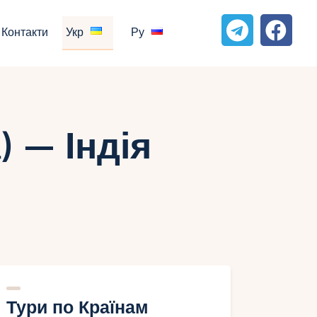
Контакти
Укр
Ру
 — Індія
Тури по Країнам