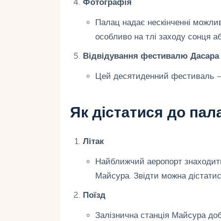
Фотографія
Палац надає нескінченні можлив
особливо на тлі заходу сонця аб
Відвідування фестивалю Дасара
Цей десятиденний фестиваль – 
Як дістатися до па
Літак
Найближчий аеропорт знаходитьс
Майсура. Звідти можна дістатис
Поїзд
Залізнична станція Майсура доб