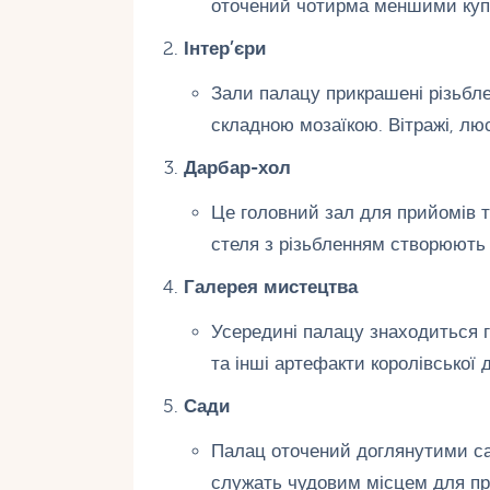
оточений чотирма меншими купо
Інтер’єри
Зали палацу прикрашені різьбл
складною мозаїкою. Вітражі, люс
Дарбар-хол
Це головний зал для прийомів та
стеля з різьбленням створюють
Галерея мистецтва
Усередині палацу знаходиться г
та інші артефакти королівської 
Сади
Палац оточений доглянутими са
служать чудовим місцем для пр