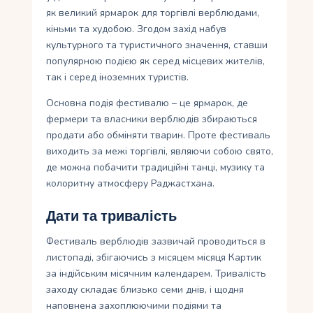
як великий ярмарок для торгівлі верблюдами,
кіньми та худобою. Згодом захід набув
культурного та туристичного значення, ставши
популярною подією як серед місцевих жителів,
так і серед іноземних туристів.
Основна подія фестивалю – це ярмарок, де
фермери та власники верблюдів збираються
продати або обміняти тварин. Проте фестиваль
виходить за межі торгівлі, являючи собою свято,
де можна побачити традиційні танці, музику та
колоритну атмосферу Раджастхана.
Дати та тривалість
Фестиваль верблюдів зазвичай проводиться в
листопаді, збігаючись з місяцем місяця Картик
за індійським місячним календарем. Тривалість
заходу складає близько семи днів, і щодня
наповнена захоплюючими подіями та