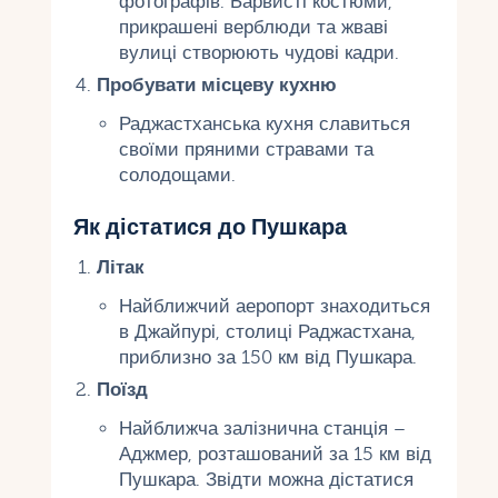
фотографів. Барвисті костюми,
прикрашені верблюди та жваві
вулиці створюють чудові кадри.
Пробувати місцеву кухню
Раджастханська кухня славиться
своїми пряними стравами та
солодощами.
Як дістатися до Пушкара
Літак
Найближчий аеропорт знаходиться
в Джайпурі, столиці Раджастхана,
приблизно за 150 км від Пушкара.
Поїзд
Найближча залізнична станція –
Аджмер, розташований за 15 км від
Пушкара. Звідти можна дістатися