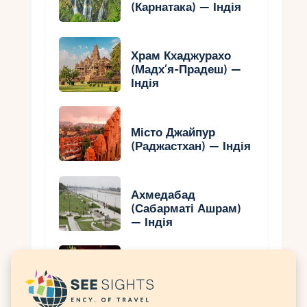
(Карнатака) — Індія
Храм Кхаджурахо
(Мадх’я-Прадеш) —
Індія
Місто Джайпур
(Раджастхан) — Індія
Ахмедабад
(Сабарматі Ашрам)
— Індія
Дівалі – Індія