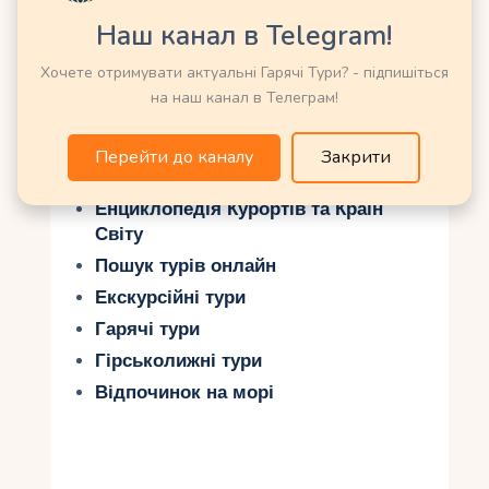
Наш канал в Telegram!
Мечеть Джама
Масджид (Делі) —
Хочете отримувати актуальні Гарячі Тури? - підпишіться
Індія
на наш канал в Телеграм!
Перейти до каналу
Закрити
Можливо Вас зацікавить ще:
Енциклопедія Курортів та Країн
Світу
Пошук турів онлайн
Екскурсійні тури
Гарячі тури
Гірськолижні тури
Відпочинок на морі