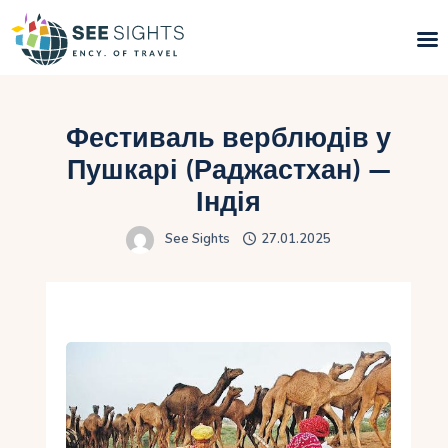
Пошук турів
Фестиваль верблюдів у
Гарячі тури
Пушкарі (Раджастхан) —
Індія
Типи Турів
See Sights
27.01.2025
Країни
Інфо
Блог
Контакти