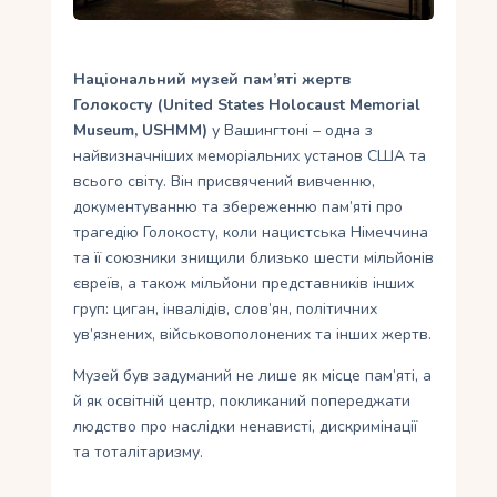
Укр
Національний музей пам’яті жертв
Голокосту (United States Holocaust Memorial
Museum, USHMM)
у Вашингтоні – одна з
найвизначніших меморіальних установ США та
всього світу. Він присвячений вивченню,
документуванню та збереженню пам’яті про
трагедію Голокосту, коли нацистська Німеччина
та її союзники знищили близько шести мільйонів
євреїв, а також мільйони представників інших
груп: циган, інвалідів, слов’ян, політичних
ув’язнених, військовополонених та інших жертв.
Музей був задуманий не лише як місце пам’яті, а
й як освітній центр, покликаний попереджати
людство про наслідки ненависті, дискримінації
та тоталітаризму.