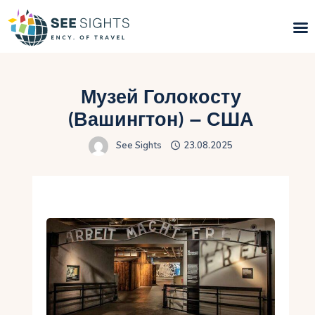
Пошук турів
Музей Голокосту
Гарячі тури
(Вашингтон) – США
See Sights
23.08.2025
Типи Турів
Країни
Інфо
Блог
Контакти