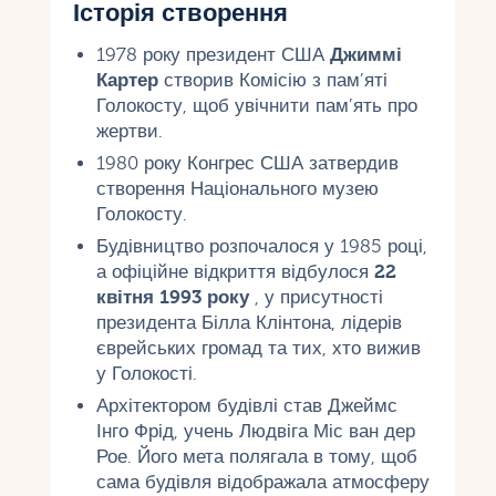
Історія створення
1978 року президент США
Джиммі
Картер
створив Комісію з пам’яті
Голокосту, щоб увічнити пам’ять про
жертви.
1980 року Конгрес США затвердив
створення Національного музею
Голокосту.
Будівництво розпочалося у 1985 році,
а офіційне відкриття відбулося
22
квітня 1993 року
, у присутності
президента Білла Клінтона, лідерів
єврейських громад та тих, хто вижив
у Голокості.
Архітектором будівлі став Джеймс
Інго Фрід, учень Людвіга Міс ван дер
Рое. Його мета полягала в тому, щоб
сама будівля відображала атмосферу