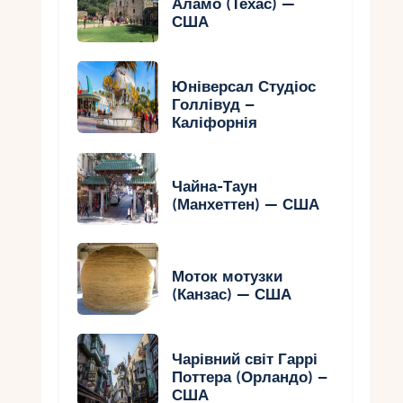
Аламо (Техас) —
США
Юніверсал Студіос
Голлівуд –
Каліфорнія
Чайна-Таун
(Манхеттен) — США
Моток мотузки
(Канзас) — США
Чарівний світ Гаррі
Поттера (Орландо) –
США