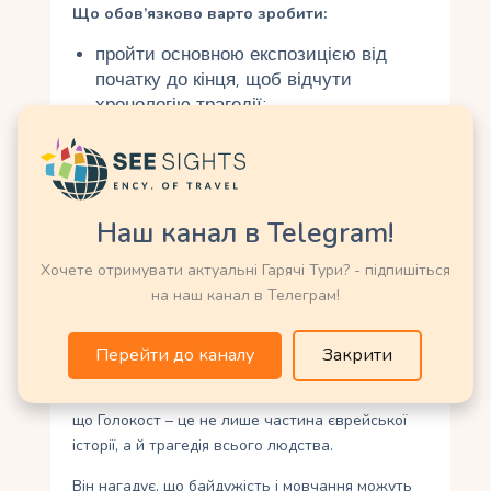
Що обов’язково варто зробити:
пройти основною експозицією від
початку до кінця, щоб відчути
хронологію трагедії;
відвідати Зал пам’яті та запалити
свічку;
побачити справжній вагон, який
використовувався для депортацій;
Наш канал в Telegram!
познайомитись із тимчасовими
Хочете отримувати актуальні Гарячі Тури? - підпишіться
виставками, які завжди відкривають
на наш канал в Телеграм!
нові аспекти історії.
Музей Голокосту у Вашингтоні
– це не просто
Перейти до каналу
Закрити
музей, а жива пам’ять, совість та попередження
людству. Його експозиції та колекції показують,
що Голокост – це не лише частина єврейської
історії, а й трагедія всього людства.
Він нагадує, що байдужість і мовчання можуть