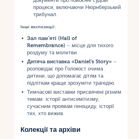
документи про повоєнні судові
процеси, включаючи Нюрнберзький
трибунал.
Інші експозиції:
Зал пам’яті (Hall of
Remembrance)
– місце для тихого
роздуму та молитви.
Дитяча виставка «Daniel’s Story»
–
розповідає про Голокост очима
дитини, що допомагає дітям та
підліткам краще зрозуміти трагедію.
Тимчасові виставки присвячені різним
темам: історії антисемітизму,
сучасним проявам геноциду, історії
тих, хто вижив.
Колекції та архіви