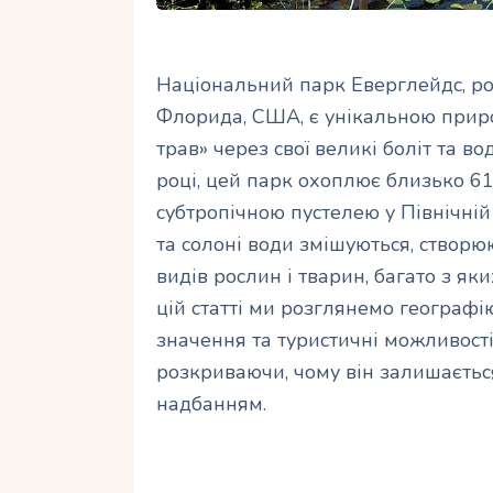
Національний парк Еверглейдс, ро
Флорида, США, є унікальною прир
трав» через свої великі боліт та в
році, цей парк охоплює близько 61
субтропічною пустелею у Північній 
та солоні води змішуються, створ
видів рослин і тварин, багато з яки
цій статті ми розглянемо географію
значення та туристичні можливост
розкриваючи, чому він залишаєть
надбанням.