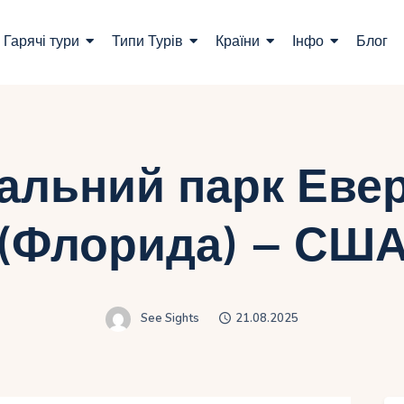
ошук турів
Гарячі тури
Типи Турів
Країни
Інфо
Блог
арячі тури
ипи Турів
раїни
альний парк Еве
нфо
(Флорида) – СШ
лог
онтакти
See Sights
21.08.2025
Укр