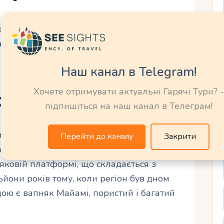
гіон, сформований за останні 5–6 тисяч
накопичення опадів та гідрологічних
Наш канал в Telegram!
Хочете отримувати актуальні Гарячі Тури? -
системи
підпишіться на наш канал в Телеграм!
икінці останнього льодовикового періоду,
Перейти до каналу
Закрити
атоплюючи низовини Флориди. Сучасні
ковій платформі, що складається з
йони років тому, коли регіон був дном
ою є вапняк Майамі, пористий і багатий