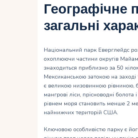
Географічне 
загальні хара
Національний парк Еверглейдс ро
охоплюючи частини округів Майамі
знаходиться приблизно за 50 кілом
Мексиканською затокою на заході 
є великою низовинною рівниною, б
мангрові ліси, прісноводні болота 
рівнем моря становить менше 2 ме
найнижчих територій США.
Ключовою особливістю парку є його