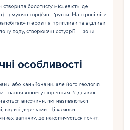
і створила болотисту місцевість, де
 формуючи торф’яні ґрунти. Мангрові ліси
апобігаючи ерозії, а припливи та відливи
лону воду, створюючи естуарії — зони
.
ічні особливості
рами або каньйонами, але його геологія
м і вапняковим утворенням. У деяких
річаються височини, які називаються
, вкриті деревами. Ці хамоки
нках вапняку, де накопичується грунт.