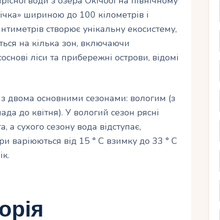
рісної води з озера Окічобі на північному
річка» шириною до 100 кілометрів і
антиметрів створює унікальну екосистему,
ться на кілька зон, включаючи
соснові ліси та прибережні острови, відомі
 з двома основними сезонами: вологим (з
пада до квітня). У вологий сезон рясні
 а сухого сезону вода відступає,
и варіюються від 15 ° C взимку до 33 ° C
ік.
торія