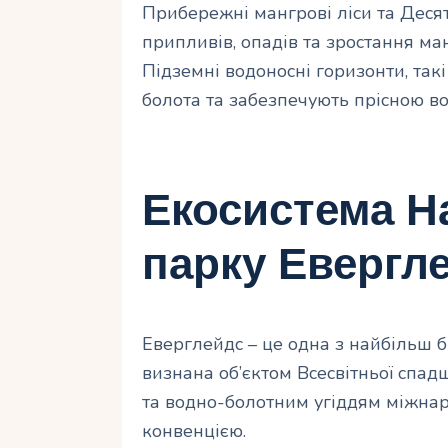
Прибережні мангрові ліси та Десят
припливів, опадів та зростання ман
Підземні водоносні горизонти, так
болота та забезпечують прісною во
Екосистема Н
парку Евергл
Еверглейдс – це одна з найбільш 
визнана об’єктом Всесвітньої сп
та водно-болотним угіддям міжна
конвенцією.