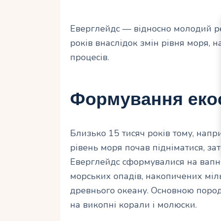
Еверглейдс — відносно молодий ре
років внаслідок змін рівня моря, 
процесів.
Формування еко
Близько 15 тисяч років тому, напр
рівень моря почав підніматися, з
Еверглейдс сформувалися на вапня
морських опадів, накопичених міль
древнього океану. Основною пород
на викопні корали і молюски.