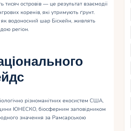
ь тисяч островів — це результат взаємодії
грових коренів, які утримують ґрунт.
і як водоносний шар Біскейн, живлять
дою регіон.
аціонального
ейдс
біологічно різноманітних екосистем США,
адщини ЮНЕСКО, біосферним заповідником
родного значення за Рамсарською