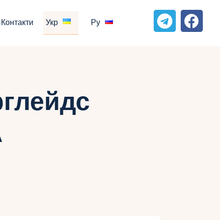
Контакти
Укр
Ру
рглейдс
А