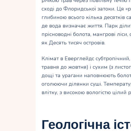
річкою трав через повільну течію п
сході до Флоридської затоки. Ця «
глибиною всього кілька десятків с
де вода визначає життя. Парк діли
прісноводні болота, мангрові ліси, 
як Десять тисяч островів.
Клімат в Еверглейдс субтропічний,
травня до жовтня) і сухим (з листо
дощі та урагани наповнюють болота,
оголюючи ділянки суші. Температур
влітку, з високою вологістю цілий р
Геологічна іс