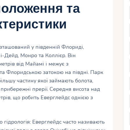
положення та
ктеристики
зташований у південній Флориді,
-Дейд, Монро та Коллієр. Він
етрів від Майамі і межує з
та Флоридською затокою на півдні. Парк
ільшу частину якої займають болота,
і прибережні прерії. Середня висота над
трів, що робить Еверглейдс однією з
 гідрологія: Еверглейдс часто називають