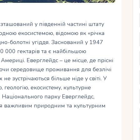
зташований у південній частині штату
одною екосистемою, відомою як «річка
одно-болотні угіддя. Заснований у 1947
0 000 гектарів та є найбільшою
Америці. Еверглейдс – це місце, де прісні
юючи середовище проживання для безлічі
х не зустрічаються більше ніде у світі. У
, геологію, екосистему, культурне
і Національного парку Еверглейдс,
ся важливим природним та культурним