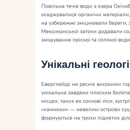
Повільна течія води з озера Окічоб
осаджувалися органічні матеріали,
на узбережжі зміцнювали береги, з
Мексиканської затоки додавали со
змішування прісної та солоної води
Унікальні геолог
Еверглейдс не рясніє високими го
унікальна завдяки плоским болота
місцях, таких як соснові ліси, зуст
«хаммоки» — невеликі острови суші
формуються на трохи піднятих діля