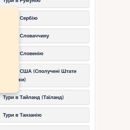
Тури в Румунію
Тури в Сербію
Тури в Словаччину
Тури в Словенію
Тури в США (Сполучені Штати
Америки)
Тури в Тайланд (Таїланд)
Тури в Танзанію