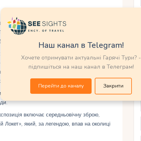
ашована експозиція порцеляни локетського
 з XVIII століття. Колекція включає витончені
ображають майстерність місцевих ремісників.
Наш канал в Telegram!
: Підземелля замку – одна з найпохмуріших,
Хочете отримувати актуальні Гарячі Тури? -
ігури та середньовічні знаряддя тортур
підпишіться на наш канал в Телеграм!
 коли Локет служив в’язницею. Музичний
жахів, але робить відвідування незабутнім.
Перейти до каналу
Закрити
 та меблями XVI століття. Сьогодні тут
ди.
кспозиція включає середньовічну зброю,
 Локет», який, за легендою, впав на околиці