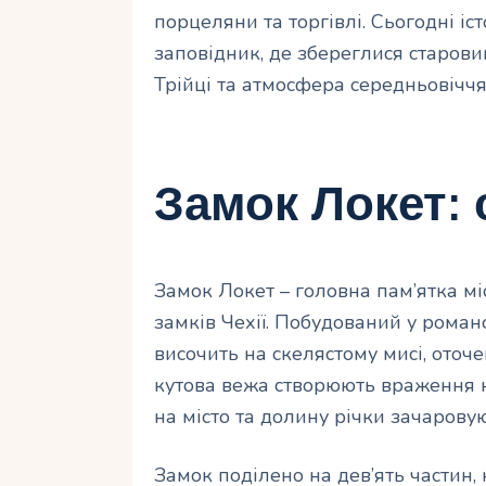
порцеляни та торгівлі. Сьогодні і
заповідник, де збереглися старови
Трійці та атмосфера середньовіччя
Замок Локет: 
Замок Локет – головна пам’ятка мі
замків Чехії. Побудований у романсь
височить на скелястому мисі, оточе
кутова вежа створюють враження не
на місто та долину річки зачаровую
Замок поділено на дев’ять частин, 