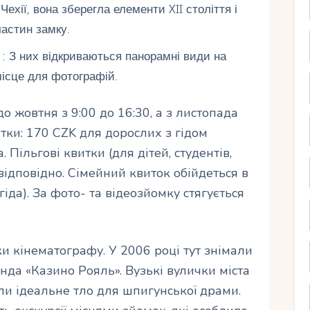
ехії, вона зберегла елементи XII століття і
астин замку.
: З них відкриваються панорамні види на
місце для фотографій.
до жовтня з 9:00 до 16:30, а з листопада
итки: 170 CZK для дорослих з гідом
 Пільгові квитки (для дітей, студентів,
відповідно. Сімейний квиток обійдеться в
гіда). За фото- та відеозйомку стягується
и кінематографу. У 2006 році тут знімали
да «Казино Рояль». Вузькі вулички міста
ли ідеальне тло для шпигунської драми.