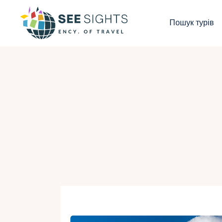
П
Пошук турів
Г
Т
К
І
Б
К