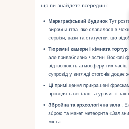
що ви знайдете всередині:
Маркграфський будинок
Тут розт
виробництва, яке славилося в Чехії
сервізи, вази та статуетки, що від
Тюремні камери і кімната тортур
але привабливих частин. Воскові ф
відтворюють атмосферу тих часів,
супровід у вигляді стогонів додає 
Ці
приміщення прикрашені фресками
проводять весілля та урочисті захо
Збройна та археологічна зала
: Е
зброю та макет метеорита «Залізний
міста.