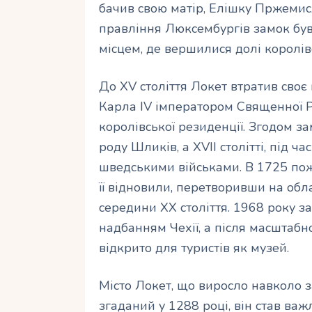
бачив свою матір, Елішку Пржемисл
правління Люксембургів замок був
місцем, де вершилися долі королів
До XV століття Локет втратив сво
Карла IV імператором Священної Рим
королівської резиденції. Згодом 
роду Шликів, а XVII столітті, під ч
шведськими військами. В 1725 пож
її відновили, перетворивши на обл
середини XX століття. 1968 року 
надбанням Чехії, а після масштабно
відкрито для туристів як музей.
Місто Локет, що виросло навколо з
згаданий у 1288 році, він став в