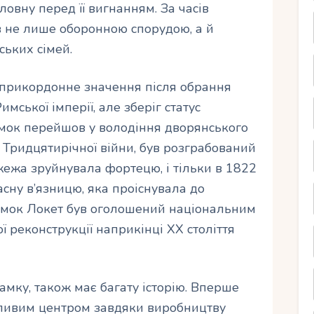
овну перед її вигнанням. За часів
 не лише оборонною спорудою, а й
ських сімей.
є прикордонне значення після обрання
ської імперії, але зберіг статус
замок перейшов у володіння дворянського
ас Тридцятирічної війни, був розграбований
ежа зруйнувала фортецю, і тільки в 1822
асну в’язницю, яка проіснувала до
замок Локет був оголошений національним
ї реконструкції наприкінці XX століття
амку, також має багату історію. Вперше
ажливим центром завдяки виробництву