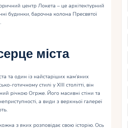
сторичний центр Локета – це архітектурний
нні будинки, барочна колона Пресвятої
.
серце міста
ста та один із найстаріших кам’яних
ко-готичному стилі у XIII столітті, він
ний річкою Огрже. Його масивні стіни та
приступності, а види з верхньої галереї
ть.
кожна з яких розповідає свою історію. Ось