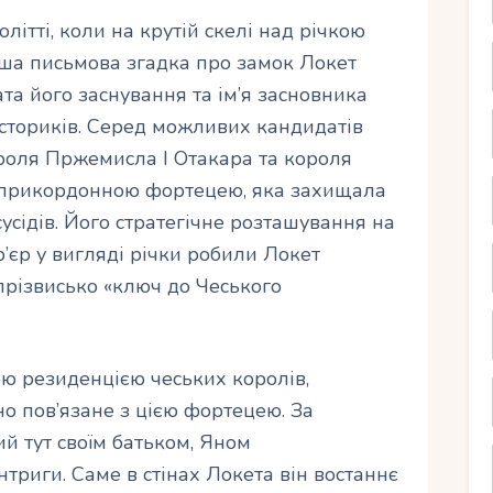
толітті, коли на крутій скелі над річкою
ша письмова згадка про замок Локет
ата його заснування та ім’я засновника
істориків. Серед можливих кандидатів
ороля Пржемисла I Отакара та короля
в прикордонною фортецею, яка захищала
усідів. Його стратегічне розташування на
’єр у вигляді річки робили Локет
різвисько «ключ до Чеського
вою резиденцією чеських королів,
но пов’язане з цією фортецею. За
й тут своїм батьком, Яном
триги. Саме в стінах Локета він востаннє