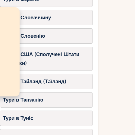
Тури в Словаччину
Тури в Словенію
Тури в США (Сполучені Штати
Америки)
Тури в Тайланд (Таїланд)
Тури в Танзанію
Тури в Туніс