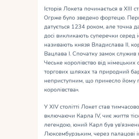
Історія Локета починається в XIII с
Огрже було зведено фортецю. Пер
датується 1234 роком, але точна д
досі викликають суперечки серед 
називають князя Владислава II, к
Вацлава I. Спочатку замок служи
Чеське королівство від німецьких с
торгових шляхах та природний бар
неприступним, що принесло йому п
королівства».
У XIV столітті Локет став тимчасо
включаючи Карла IV, чиє життя тіс
легендою, юний Карл був ув’язнени
Люксембурзьким, через палацові ін