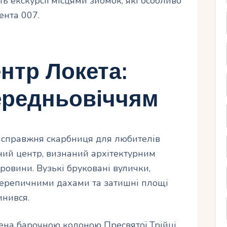
ь екскурсії місцями зйомок, які особливо
ента 007.
нтр Локета:
ередньовіччям
це справжня скарбниця для любителів
ичний центр, визнаний архітектурним
аровини. Вузькі бруковані вулички,
черепичними дахами та затишні площі
инився.
на барочною колоною Пресвятої Трійці,