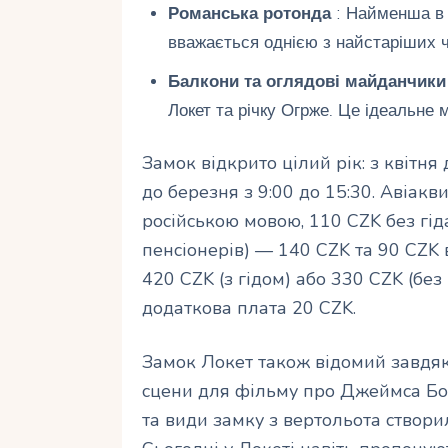
Романська ротонда
: Найменша в Ч
вважається однією з найстаріших ч
Балкони та оглядові майданчики
Локет та річку Огрже. Це ідеальне 
Замок відкрито цілий рік: з квітня 
до березня з 9:00 до 15:30. Авіакв
російською мовою, 110 CZK без гіда.
пенсіонерів) — 140 CZK та 90 CZK 
420 CZK (з гідом) або 330 CZK (без 
додаткова плата 20 CZK.
Замок Локет також відомий завдяк
сцени для фільму про Джеймса Бон
та види замку з вертольота створи