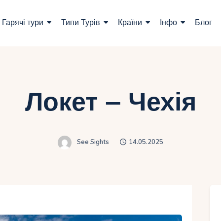
ошук турів
Гарячі тури
Типи Турів
Країни
Інфо
Блог
арячі тури
ипи Турів
раїни
Локет – Чехія
нфо
лог
See Sights
14.05.2025
онтакти
Укр