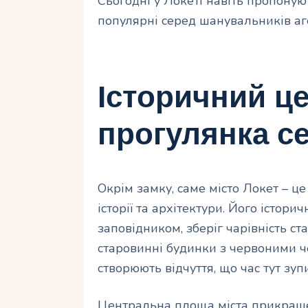
Сьогодні у Локеті навіть пропонуют
популярні серед шанувальників аг
Історичний це
прогулянка с
Окрім замку, саме місто Локет – 
історії та архітектури. Його істор
заповідником, зберіг чарівність ст
старовинні будинки з червоними 
створюють відчуття, що час тут зуп
Центральна площа міста прикраше