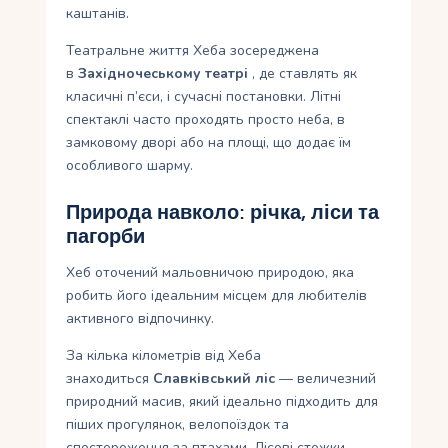
каштанів.
Театральне життя Хеба зосереджена
в
Західночеському театрі
, де ставлять як
класичні п’єси, і сучасні постановки. Літні
спектаклі часто проходять просто неба, в
замковому дворі або на площі, що додає їм
особливого шарму.
Природа навколо: річка, ліси та
пагорби
Хеб оточений мальовничою природою, яка
робить його ідеальним місцем для любителів
активного відпочинку.
За кілька кілометрів від Хеба
знаходиться
Славківський ліс
— величезний
природний масив, який ідеально підходить для
піших прогулянок, велопоїздок та
спостереження за птахами. Лісові стежки