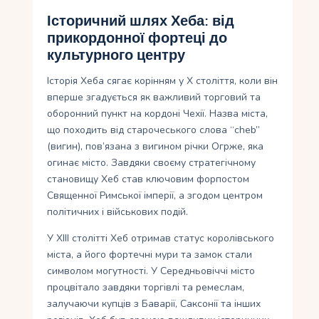
Історичний шлях Хеба: від
прикордонної фортеці до
культурного центру
Історія Хеба сягає корінням у X століття, коли він
вперше згадується як важливий торговий та
оборонний пункт на кордоні Чехії. Назва міста,
що походить від старочеського слова “cheb”
(вигин), пов’язана з вигином річки Огрже, яка
огинає місто. Завдяки своєму стратегічному
становищу Хеб став ключовим форпостом
Священної Римської імперії, а згодом центром
політичних і військових подій.
У XIII столітті Хеб отримав статус королівського
міста, а його фортечні мури та замок стали
символом могутності. У Середньовіччі місто
процвітало завдяки торгівлі та ремеслам,
залучаючи купців з Баварії, Саксонії та інших