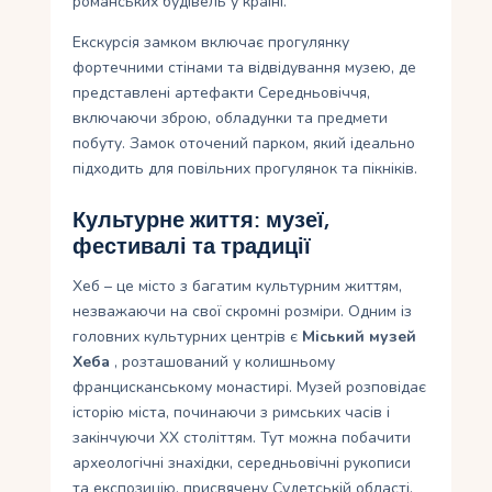
романських будівель у країні.
Екскурсія замком включає прогулянку
фортечними стінами та відвідування музею, де
представлені артефакти Середньовіччя,
включаючи зброю, обладунки та предмети
побуту. Замок оточений парком, який ідеально
підходить для повільних прогулянок та пікніків.
Культурне життя: музеї,
фестивалі та традиції
Хеб – це місто з багатим культурним життям,
незважаючи на свої скромні розміри. Одним із
головних культурних центрів є
Міський музей
Хеба
, розташований у колишньому
францисканському монастирі. Музей розповідає
історію міста, починаючи з римських часів і
закінчуючи XX століттям. Тут можна побачити
археологічні знахідки, середньовічні рукописи
та експозицію, присвячену Судетській області.