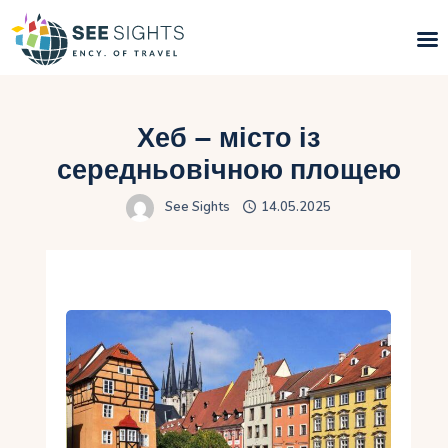
Пошук турів
Хеб – місто із
Гарячі тури
середньовічною площею
See Sights
14.05.2025
Типи Турів
Країни
Інфо
Блог
Контакти