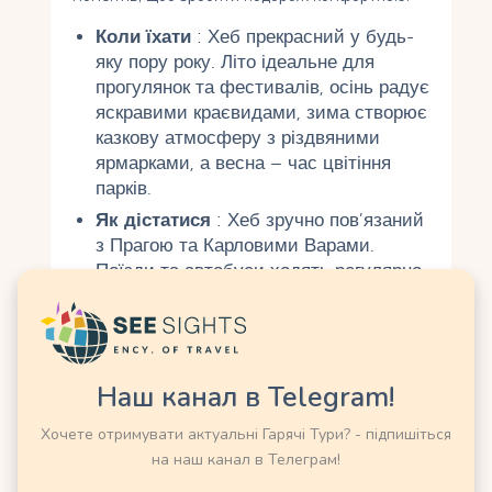
Коли їхати
: Хеб прекрасний у будь-
яку пору року. Літо ідеальне для
прогулянок та фестивалів, осінь радує
яскравими краєвидами, зима створює
казкову атмосферу з різдвяними
ярмарками, а весна – час цвітіння
парків.
Як дістатися
: Хеб зручно пов’язаний
з Прагою та Карловими Варами.
Поїзди та автобуси ходять регулярно,
дорога з Праги займає близько 2,5–3
години, з Карлових Вар — близько 1
години. Також можна орендувати
автомобіль для дослідження околиць.
Наш канал в Telegram!
Де зупинитися
: У Хебі є житло на
будь-який бюджет – від затишних
Хочете отримувати актуальні Гарячі Тури? - підпишіться
готелів, таких як
Hotel Barbarossa
,
на наш канал в Телеграм!
до гостьових будинків та