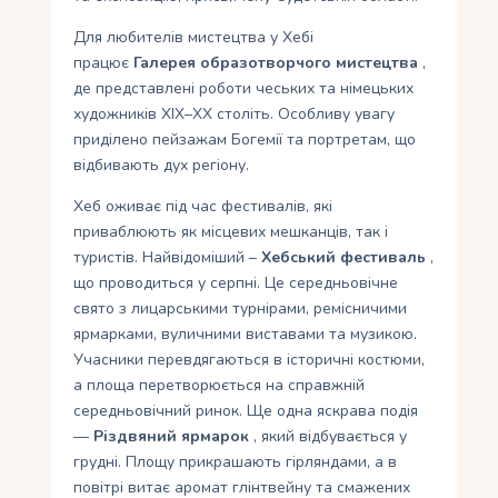
Для любителів мистецтва у Хебі
працює
Галерея образотворчого мистецтва
,
де представлені роботи чеських та німецьких
художників XIX–XX століть. Особливу увагу
приділено пейзажам Богемії та портретам, що
відбивають дух регіону.
Хеб оживає під час фестивалів, які
приваблюють як місцевих мешканців, так і
туристів. Найвідоміший –
Хебський фестиваль
,
що проводиться у серпні. Це середньовічне
свято з лицарськими турнірами, ремісничими
ярмарками, вуличними виставами та музикою.
Учасники перевдягаються в історичні костюми,
а площа перетворюється на справжній
середньовічний ринок. Ще одна яскрава подія
—
Різдвяний ярмарок
, який відбувається у
грудні. Площу прикрашають гірляндами, а в
повітрі витає аромат глінтвейну та смажених