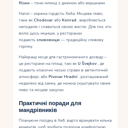
filsки
– тонкі млинці з джемом або вершками.
Напої – окрема гордість Хеба. Місцеве пиво,
таке як
Chodovar
або
Konrad
, виробляється
неподалік і славиться своєю якістю. Для тих, хто
воліє щось міцніше, у ресторанах
подають
сливовицю
— традиційну сливову
горілку.
Найкращі місця для гастрономічного досвіду –
це ресторани на площі, такі як
U Švejkov
, де
подають класичні чеські страви в автентичній
атмосфері, або
Pivovar Hradní
, розташований
недалеко від замку, де можна скуштувати свіже
пиво та місцеві закуски.
Практичні поради для
мандрівників
Плануючи поїздку в Хеб, варто врахувати кілька
моментів, щоб зробити подорож комфортною.