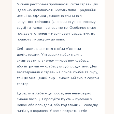
Місцеві ресторани пропонують ситні страви, які
ідеально доповнюють кухоль пива. Традиційні
чеські
кнедлики
, смажена свинина з
капустою,
свічкова
(яловичина у вершковому
соусі) та гуляш – основа меню. Особливе місце
посідає
утопенец
– мариновані сардельки, які
подають як закуску до пива.
Хеб також славиться своїми м’ясними
делікатесами. У місцевих пабах можна
скуштувати
тлаченку
— кров’яну ковбасу,
або
йітрниці
— ковбасу із субпродуктами. Для
вегетаріанців є страви на основі грибів та сиру,
такі як
змащений сир
– смажений сир із соусом
тартар.
Десерти в Хебе – це прості, але неймовірно
смачні ласощі. Спробуйте
бухти
– булочки з
маком або повидлом, або
трдельник
– солодку
випічку з корицею. У кафе подають
катів