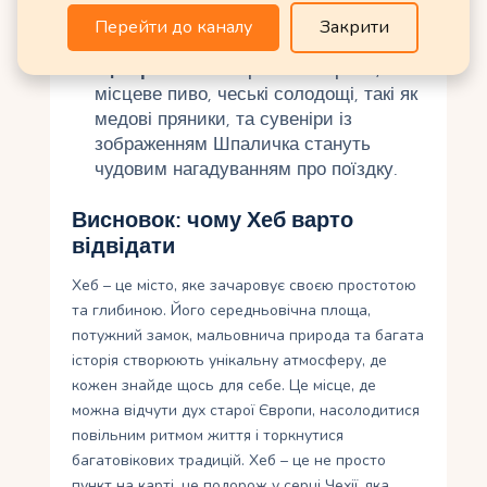
апартаментів. Для ощадливих
Перейти до каналу
Закрити
мандрівників підійдуть хостели.
Що привезти
: Керамічні вироби,
місцеве пиво, чеські солодощі, такі як
медові пряники, та сувеніри із
зображенням Шпаличка стануть
чудовим нагадуванням про поїздку.
Висновок: чому Хеб варто
відвідати
Хеб – це місто, яке зачаровує своєю простотою
та глибиною. Його середньовічна площа,
потужний замок, мальовнича природа та багата
історія створюють унікальну атмосферу, де
кожен знайде щось для себе. Це місце, де
можна відчути дух старої Європи, насолодитися
повільним ритмом життя і торкнутися
багатовікових традицій. Хеб – це не просто
пункт на карті, це подорож у серці Чехії, яка