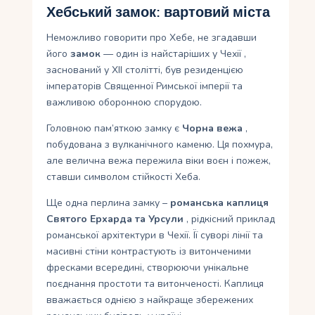
Хебський замок: вартовий міста
Неможливо говорити про Хебе, не згадавши
його
замок
— один із найстаріших у Чехії ,
заснований у XII столітті, був резиденцією
імператорів Священної Римської імперії та
важливою оборонною спорудою.
Головною пам’яткою замку є
Чорна вежа
,
побудована з вулканічного каменю. Ця похмура,
але велична вежа пережила віки воєн і пожеж,
ставши символом стійкості Хеба.
Ще одна перлина замку –
романська каплиця
Святого Ерхарда та Урсули
, рідкісний приклад
романської архітектури в Чехії. Її суворі лінії та
масивні стіни контрастують із витонченими
фресками всередині, створюючи унікальне
поєднання простоти та витонченості. Каплиця
вважається однією з найкраще збережених