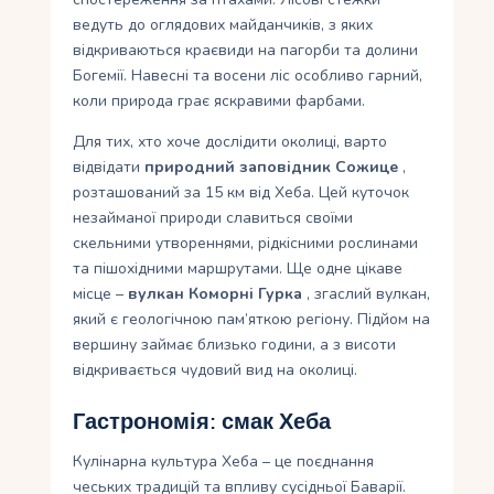
ведуть до оглядових майданчиків, з яких
відкриваються краєвиди на пагорби та долини
Богемії. Навесні та восени ліс особливо гарний,
коли природа грає яскравими фарбами.
Для тих, хто хоче дослідити околиці, варто
відвідати
природний заповідник Сожице
,
розташований за 15 км від Хеба. Цей куточок
незайманої природи славиться своїми
скельними утвореннями, рідкісними рослинами
та пішохідними маршрутами. Ще одне цікаве
місце –
вулкан Коморні Гурка
, згаслий вулкан,
який є геологічною пам’яткою регіону. Підйом на
вершину займає близько години, а з висоти
відкривається чудовий вид на околиці.
Гастрономія: смак Хеба
Кулінарна культура Хеба – це поєднання
чеських традицій та впливу сусідньої Баварії.