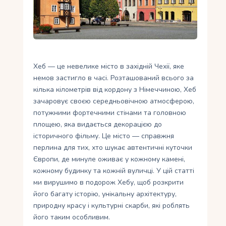
Укр
Ру
Хеб — це невелике місто в західній Чехії, яке
немов застигло в часі. Розташований всього за
кілька кілометрів від кордону з Німеччиною, Хеб
зачаровує своєю середньовічною атмосферою,
потужними фортечними стінами та головною
площею, яка видається декорацією до
історичного фільму. Це місто — справжня
перлина для тих, хто шукає автентичні куточки
Європи, де минуле оживає у кожному камені,
кожному будинку та кожній вуличці. У цій статті
ми вирушимо в подорож Хебу, щоб розкрити
його багату історію, унікальну архітектуру,
природну красу і культурні скарби, які роблять
його таким особливим.