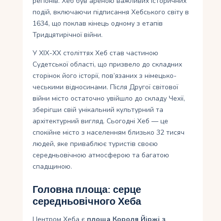
регіонів. Хеб був ареною важливих історичних
подій, включаючи підписання Хебського світу в
1634, що поклав кінець одному з етапів
Тридцятирічної війни.
У ХІХ-ХХ століттях Хеб став частиною
Судетської області, що призвело до складних
сторінок його історії, пов’язаних з німецько-
чеськими відносинами. Після Другої світової
війни місто остаточно увійшло до складу Чехії,
зберігши свій унікальний культурний та
архітектурний вигляд. Сьогодні Хеб — це
спокійне місто з населенням близько 32 тисяч
людей, яке приваблює туристів своєю
середньовічною атмосферою та багатою
спадщиною.
Головна площа: серце
середньовічного Хеба
Центром Хеба є
площа Короля Йіржі з