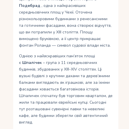
Подебрад
, одна з найкрасивіших
середньовічних площ у Чехії. Оточена
різнокольоровими будинками з ренесансними
та готичними фасадами, вона створює відчуття,
що ви потрапили у XIII століття. Площу
вимощено бруківкою, а її центр прикрашає
фонтан Роланда — символ судової влади міста.
Однією з найяскравіших пам’яток площі
є
Шпалічек
– група з 11 середньовічних
будинків, збудованих у XIII-XIV століттях. Ці
вузькі будівлі з крутими дахами та дерев’яними
балками виглядають як іграшкові, але за їхніми
фасадами ховається багатовікова історія.
Шпаличек спочатку був торговим кварталом, де
жили та працювали єврейські купці. Сьогодні
тут розташовані сувенірні лавки та невеликі
кафе, але будинки зберегли свій автентичний
вигляд.