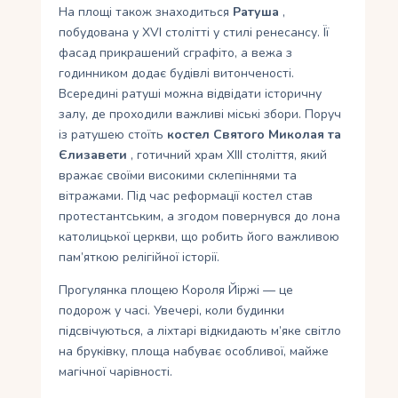
На площі також знаходиться
Ратуша
,
побудована у XVI столітті у стилі ренесансу. Її
фасад прикрашений сграфіто, а вежа з
годинником додає будівлі витонченості.
Всередині ратуші можна відвідати історичну
залу, де проходили важливі міські збори. Поруч
із ратушею стоїть
костел Святого Миколая та
Єлизавети
, готичний храм XIII століття, який
вражає своїми високими склепіннями та
вітражами. Під час реформації костел став
протестантським, а згодом повернувся до лона
католицької церкви, що робить його важливою
пам’яткою релігійної історії.
Прогулянка площею Короля Йіржі — це
подорож у часі. Увечері, коли будинки
підсвічуються, а ліхтарі відкидають м’яке світло
на бруківку, площа набуває особливої, майже
магічної чарівності.