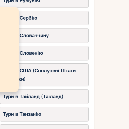
Тури в Румунію
Тури в Сербію
Тури в Словаччину
Тури в Словенію
Тури в США (Сполучені Штати
Америки)
Тури в Тайланд (Таїланд)
Тури в Танзанію