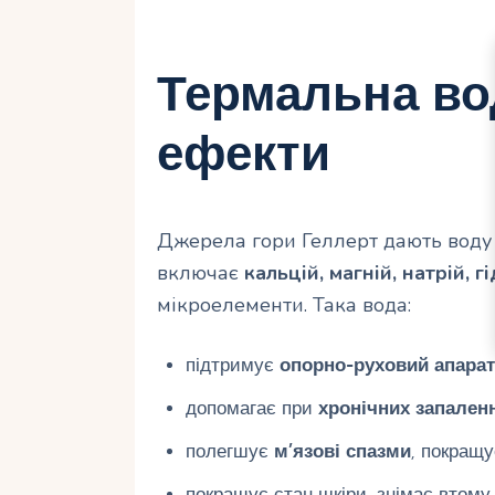
Термальна вод
ефекти
Джерела гори Геллерт дають воду 
включає
кальцій, магній, натрій,
мікроелементи. Така вода:
підтримує
опорно-руховий апарат
допомагає при
хронічних запален
полегшує
м’язові спазми
, покращу
покращує стан шкіри, знімає втому 