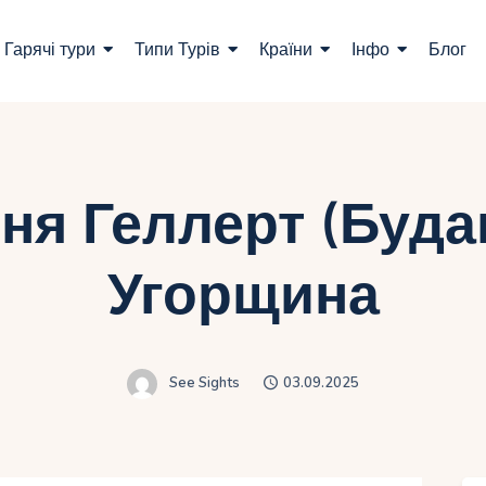
ошук турів
Гарячі тури
Типи Турів
Країни
Інфо
Блог
арячі тури
ипи Турів
раїни
ня Геллерт (Буда
нфо
Угорщина
лог
онтакти
See Sights
03.09.2025
Укр