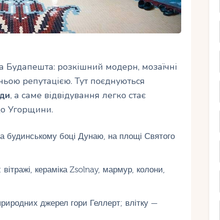
а Будапешта: розкішний модерн, мозаїчні
тньою репутацією. Тут поєднуються
оди
, а саме відвідування легко стає
до Угорщини.
на будинському боці Дунаю, на площі Святого
вітражі, кераміка Zsolnay, мармур, колони,
природних джерел гори Геллерт; влітку —