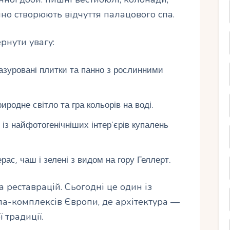
анно створюють відчуття палацового спа.
рнути увагу:
зуровані плитки та панно з рослинними
риродне світло та гра кольорів на воді.
із найфотогенічніших інтер’єрів купалень
ас, чаш і зелені з видом на гору Геллерт.
 реставрацій. Сьогодні це один із
па-комплексів Європи, де архітектура —
 традиції.