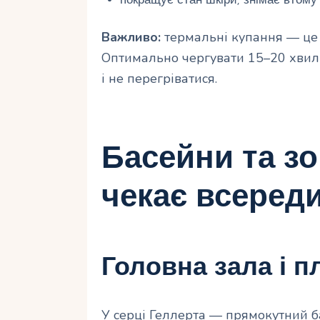
Важливо:
термальні купання — це 
Оптимально чергувати 15–20 хвили
і не перегріватися.
Басейни та зо
чекає всереди
Головна зала і 
У серці Геллерта — прямокутний б