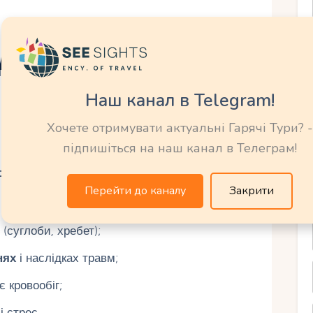
а: склад і
Наш канал в Telegram!
Хочете отримувати актуальні Гарячі Тури? -
підпишіться на наш канал в Телеграм!
з високою мінералізацією. Типовий склад
 гідрокарбонати, сульфати, фториди
і
Перейти до каналу
Закрити
(суглоби, хребет);
нях
і наслідках травм;
є кровообіг;
і стрес.