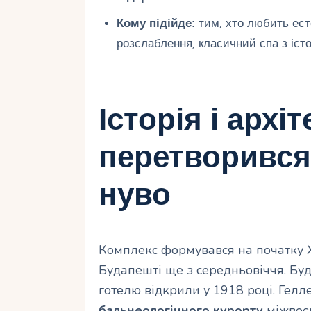
Кому підійде:
тим, хто любить есте
розслаблення, класичний спа з істо
Історія і архі
перетворився 
нуво
Комплекс формувався на початку X
Будапешті ще з середньовіччя. Буд
готелю відкрили у 1918 році. Гел
бальнеологічного курорту
міжвоєн