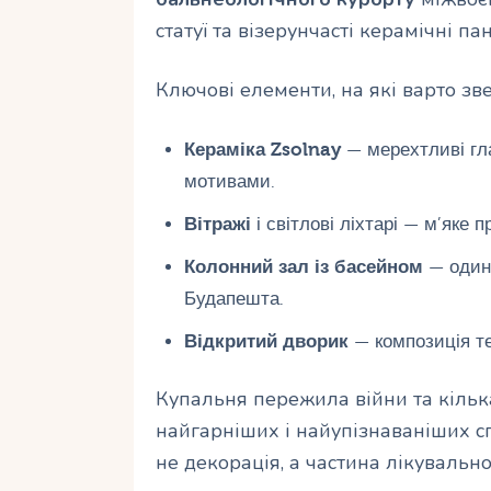
статуї та візерунчасті керамічні п
Ключові елементи, на які варто зве
Кераміка Zsolnay
— мерехтливі гла
мотивами.
Вітражі
і світлові ліхтарі — м’яке п
Колонний зал із басейном
— один 
Будапешта.
Відкритий дворик
— композиція тер
Купальня пережила війни та кілька
найгарніших і найупізнаваніших с
не декорація, а частина лікувальної