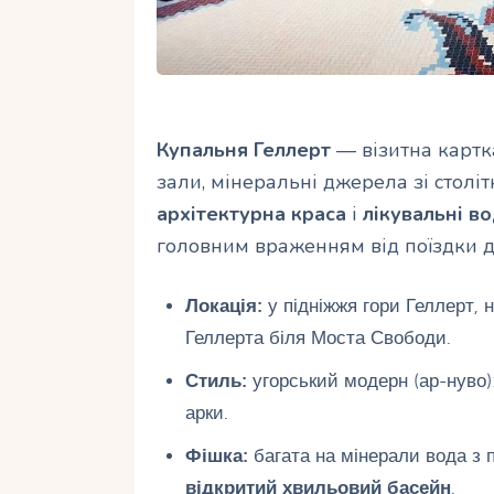
Купальня Геллерт
— візитна картк
зали, мінеральні джерела зі столі
архітектурна краса
і
лікувальні в
головним враженням від поїздки 
Локація:
у підніжжя гори Геллерт, 
Геллерта біля Моста Свободи.
Стиль:
угорський модерн (ар-нуво): 
арки.
Фішка:
багата на мінерали вода з 
відкритий хвильовий басейн
.