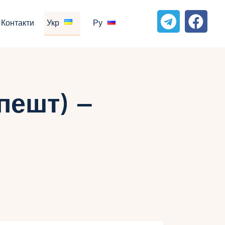
Контакти
Укр
Ру
пешт) –