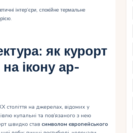
тичні інтер’єри, спокійне термальне
рією.
тектура: як курорт
на ікону ар-
X століття на джерелах, відомих у
івлю купальні та пов’язаного з нею
лерт швидко став
символом європейського
ної доби: пишні вестибюлі, колонади,