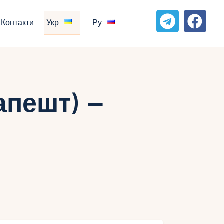
Контакти
Укр
Ру
апешт) –