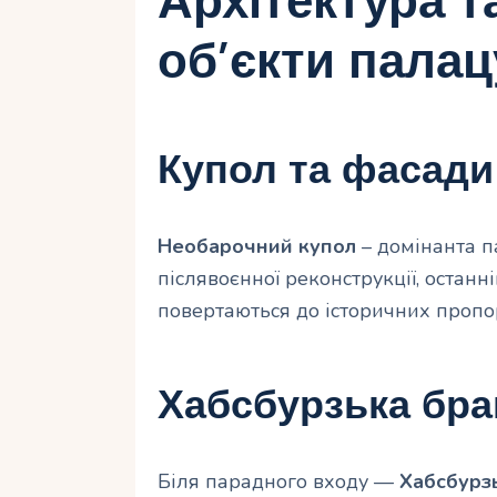
Архітектура т
об’єкти палац
Купол та фасади
Необарочний купол
– домінанта п
післявоєнної реконструкції, остан
повертаються до історичних пропо
Хабсбурзька бра
Біля парадного входу —
Хабсбурз