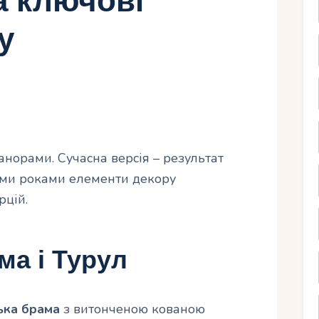
а ключові
у
анорами. Сучасна версія – результат
німи роками елементи декору
рцій.
ма і Турул
ька брама
з витонченою кованою