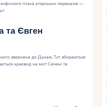
 міфічного птаха угорських переказів —
шт.
а та Євген
кого звернена до Дунаю. Тут збираються
ається краєвид на міст Сечені та