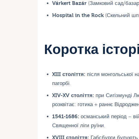
Várkert Bazár
(Замковий сад/базар)
Hospital in the Rock
(Скельний шпи
Коротка історі
XIII століття:
після монгольської н
пагорбі.
XIV-XV століття:
при Сигізмунді Л
розквітає: готика + раннє Відродже
1541-1686:
османський період – ві
Священної ліги руїни.
XVIII століття:
Габсбурги будують