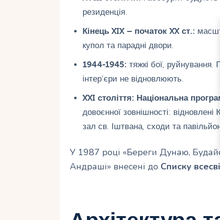
резиденція.
Кінець XIX – початок XX ст.:
масшт
купол та парадні двори.
1944-1945:
тяжкі бої, руйнування.
інтер’єри не відновлюють.
XXI століття:
Національна програ
довоєнної зовнішності: відновлені
зал св. Іштвана, сходи та павільйо
У 1987 році «Береги Дунаю, Будай
Андраші» внесені до
Списку всес