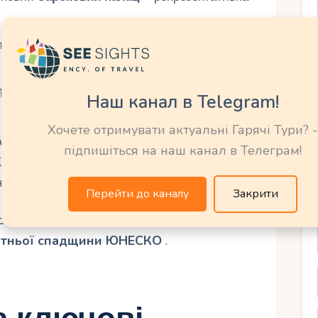
абна перебудова (Йбл і Хауссман), величний
 Післявоєнна реставрація у спрощеному стилі
Наш канал в Telegram!
Хочете отримувати актуальні Гарячі Тури? -
ма Хауссмана
– поетапне повернення
підпишіться на наш канал в Телеграм!
 Кінний манеж (Lovarda), Мисливський палац,
ни.
Перейти до каналу
Закрити
ський замковий квартал і проспект
вітньої спадщини ЮНЕСКО
.