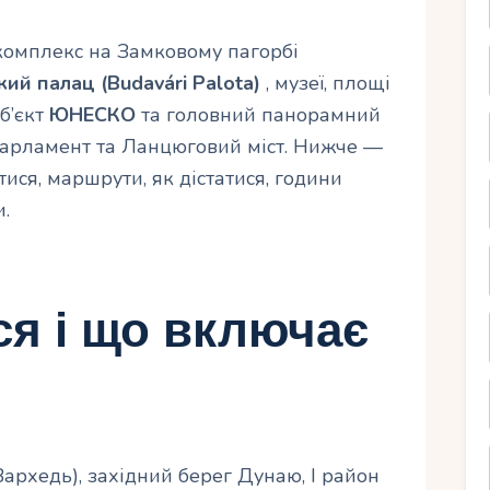
комплекс на Замковому пагорбі
ий палац (Budavári Palota)
, музеї, площі
об’єкт
ЮНЕСКО
та головний панорамний
Парламент та Ланцюговий міст. Нижче —
тися, маршрути, як дістатися, години
.
ся і що включає
архедь), західний берег Дунаю, I район