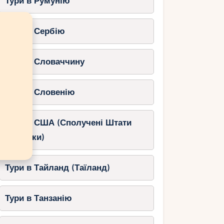
Тури в Румунію
Тури в Сербію
Тури в Словаччину
Тури в Словенію
Тури в США (Сполучені Штати
Америки)
Тури в Тайланд (Таїланд)
Тури в Танзанію