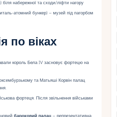
 біля набережної та сходи/ліфти нагору
таль-атомний бункер) – музей під пагорбом
я по віках
авали король Бела IV засновує фортецю на
юксембурзькому та Матьяші Корвін палац
ння.
йськова фортеця. Після звільнення військами
 новий
бароковий палац
– репрезентативна