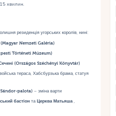
15 хвилин.
олишня резиденція угорських королів, нині:
(Magyar Nemzeti Galéria)
pesti Történeti Múzeum)
Сечені (Országos Széchényi Könyvtár)
войська тераса, Хабсбурзька брама, статуя
Sándor-palota)
– зміна варти
ський бастіон
та
Церква Матьяша
,