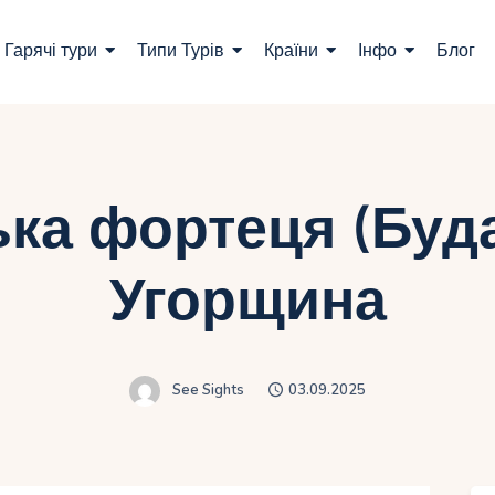
ошук турів
Гарячі тури
Типи Турів
Країни
Інфо
Блог
арячі тури
ипи Турів
раїни
ка фортеця (Буд
нфо
Угорщина
лог
онтакти
See Sights
03.09.2025
Укр